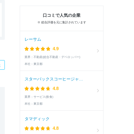
口コミで人気の企業
※ 総合評価を元に集計されています
レーサム
4.9
業界：
不動産(総合不動産・デベロッパー)
本社：
東京都
た
スターバックスコーヒージャパン
4.8
業界：
サービス(飲食)
本社：
東京都
タマディック
4.8