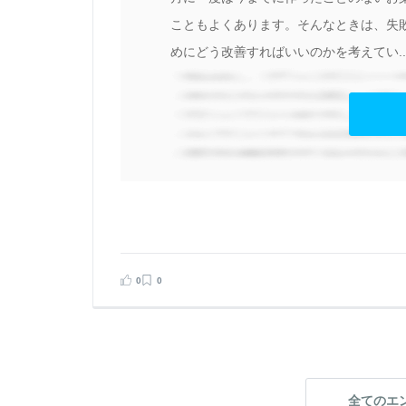
こともよくあります。そんなときは、失
話
めにどう改善すればいいのかを考えてい..
新
い
こ
見る
0
0
告する
全てのエ