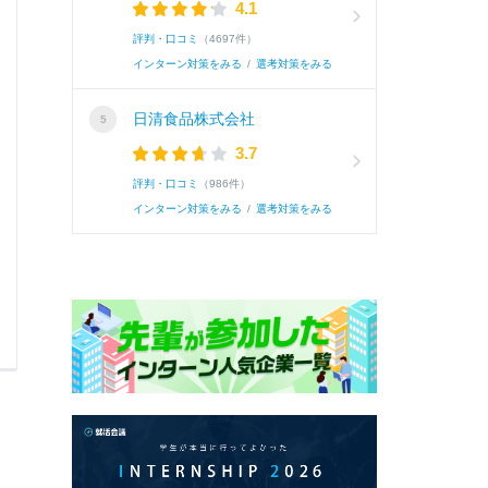
4.1
イヤーになって地域のお客様のニーズに沿った
評判・口コミ
（4697件）
インターン対策をみる
/
選考対策をみる
日清食品株式会社
3.7
評判・口コミ
（986件）
0
0
インターン対策をみる
/
選考対策をみる