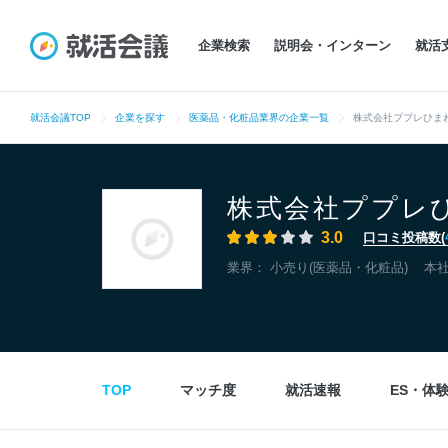
企業検索
説明会・インターン
就活
就活会議TOP
企業を探す
医薬品・化粧品業界の企業一覧
株式会社ププレひま
株式会社ププレ
3.0
口コミ投稿数(
業界：
小売り(医薬品・化粧品)
本
TOP
マッチ度
就活速報
ES・体