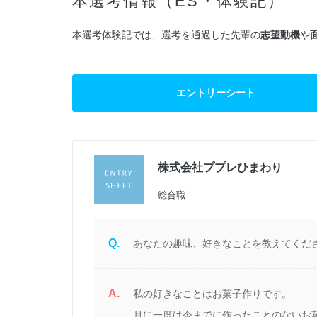
本選考情報（ES・体験記）
本選考体験記では、選考を通過した先輩の
志望動機
や
エントリーシート
株式会社ププレひまわり
定
総合職
Q.
あなたの趣味、好きなことを教えてくだ
A.
け
私の好きなことはお菓子作りです。
こ
月に一度は今までに作ったことのないお