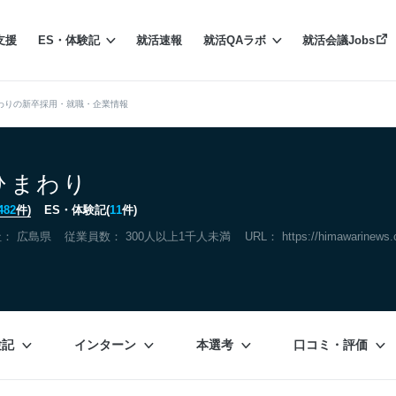
支援
ES・体験記
就活速報
就活QAラボ
就活会議Jobs
わりの新卒採用・就職・企業情報
ひまわり
482
件)
ES・体験記(
11
件)
社：
広島県
従業員数： 300人以上1千人未満
URL：
https://himawarinews
験記
インターン
本選考
口コミ・評価