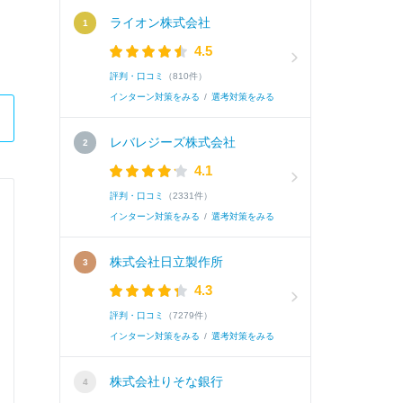
ライオン株式会社
4.5
評判・口コミ
（810件）
インターン対策をみる
/
選考対策をみる
レバレジーズ株式会社
4.1
評判・口コミ
（2331件）
株式会社ププレひまわり
インターン対策をみる
/
選考対策をみる
総合職
株式会社日立製作所
4.3
Q.
あなたの「5年後・10年後の自分」について教え
評判・口コミ
（7279件）
数 100文字
インターン対策をみる
/
選考対策をみる
株式会社りそな銀行
A.
・5年後は、店長になって部下の育成や店舗、売