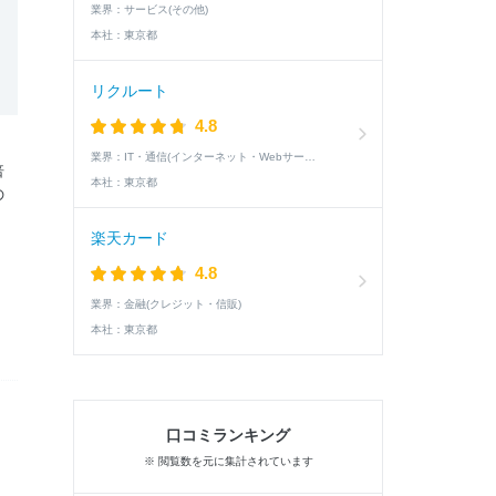
業界：
サービス(その他)
本社：
東京都
リクルート
4.8
業界：
IT・通信(インターネット・Webサービス)
倍
本社：
東京都
の
楽天カード
4.8
業界：
金融(クレジット・信販)
本社：
東京都
口コミランキング
※ 閲覧数を元に集計されています