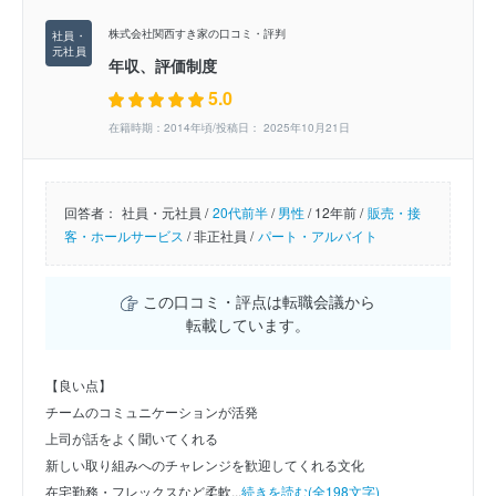
株式会社関西すき家の口コミ・評判
年収、評価制度
5.0
在籍時期：2014年頃/投稿日： 2025年10月21日
回答者：
社員・元社員 /
20代前半
/
男性
/
12年前 /
販売・接
客・ホールサービス
/
非正社員 /
パート・アルバイト
この口コミ・評点は転職会議から
転載しています。
【良い点】
チームのコミュニケーションが活発
上司が話をよく聞いてくれる
新しい取り組みへのチャレンジを歓迎してくれる文化
在宅勤務・フレックスなど柔軟...
続きを読む(全198文字)