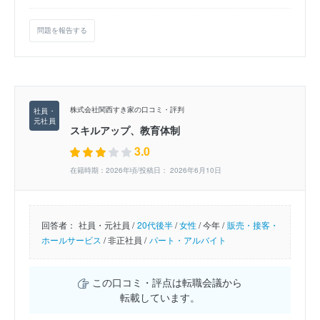
問題を報告する
株式会社関西すき家の口コミ・評判
スキルアップ、教育体制
3.0
在籍時期：2026年頃/投稿日： 2026年6月10日
回答者：
社員・元社員 /
20代後半
/
女性
/
今年 /
販売・接客・
ホールサービス
/
非正社員 /
パート・アルバイト
この口コミ・評点は転職会議から
転載しています。