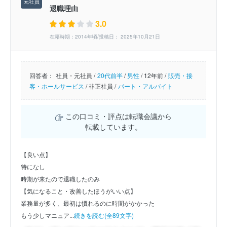
退職理由
3.0
在籍時期：2014年頃/投稿日： 2025年10月21日
回答者：
社員・元社員 /
20代前半
/
男性
/
12年前 /
販売・接
客・ホールサービス
/
非正社員 /
パート・アルバイト
この口コミ・評点は転職会議から
転載しています。
【良い点】
特になし
時期が来たので退職したのみ
【気になること・改善したほうがいい点】
業務量が多く、最初は慣れるのに時間がかかった
もう少しマニュア...
続きを読む(全89文字)