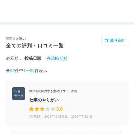
関西すき家の
絞り込む
全ての評判・口コミ一覧
表示順：
投稿日順
在籍時期順
全
92
件中
1〜25
件表示
株式会社関西すき家の口コミ・評判
仕事のやりがい
3.0
在籍時期：2026年頃/投稿日： 2026年7月24日