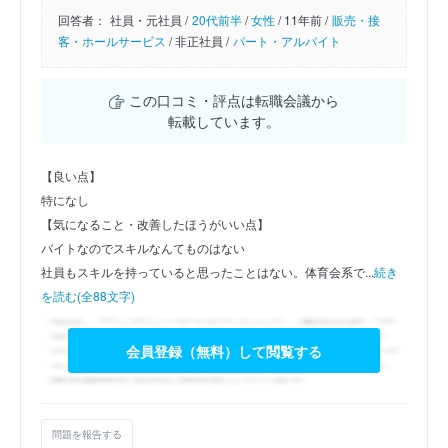
回答者：
社員・元社員 /
20代前半
/
女性
/
11年前 /
販売・接
客・ホールサービス
/
非正社員 /
パート・アルバイト
この口コミ・評点は転職会議から
転載しています。
【良い点】
特になし
【気になること・改善したほうがいい点】
バイトなのでスキルなんてものはない
社員もスキルを持っていると思ったことはない。体育会系で...
続き
を読む(全88文字)
会員登録（無料）して閲覧する
問題を報告する