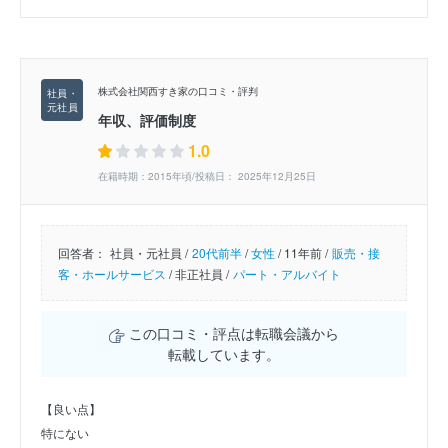
株式会社関西すき家の口コミ・評判
年収、評価制度
1.0
在籍時期：2015年頃/投稿日： 2025年12月25日
回答者：
社員・元社員 /
20代前半
/
女性
/
11年前 /
販売・接
客・ホールサービス
/
非正社員 /
パート・アルバイト
この口コミ・評点は転職会議から
転載しています。
【良い点】
特にない