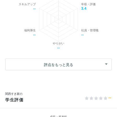
スキルアップ
年収・評価
--
3.4
福利厚生
社員・管理職
--
--
やりがい
--
評点をもっと見る
関西すき家の
--
学生評価
成長・将来性