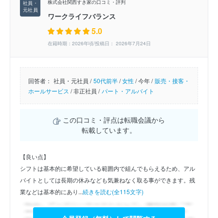
株式会社関西すき家の口コミ・評判
ワークライフバランス
5.0
在籍時期：2026年頃/投稿日： 2026年7月24日
回答者：
社員・元社員 /
50代前半
/
女性
/
今年 /
販売・接客・
ホールサービス
/
非正社員 /
パート・アルバイト
この口コミ・評点は転職会議から
転載しています。
【良い点】
シフトは基本的に希望している範囲内で組んでもらえるため、アル
バイトとしては長期の休みなども気兼ねなく取る事ができます。残
業などは基本的にあり...
続きを読む(全115文字)