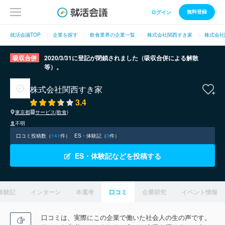
無料登録
ログイン
就活会議TOP
企業を探す
飲食業界の企業一覧
株式会社関西すき家
株式会社
吸収合併
2020/3/31に登記が閉鎖されました（吸収合併による解散
等）。
株式会社関西すき家
3.4
東京都
サービス(飲食)
不明
口コミ投稿数（
141
件）
ES・体験記（
0
件）
ES・体験記などを投稿する
体験記
インターン
本選考
口コミ
企業研究
イベント情報
口コミは、実際にこの企業で働いた社会人の生の声です。