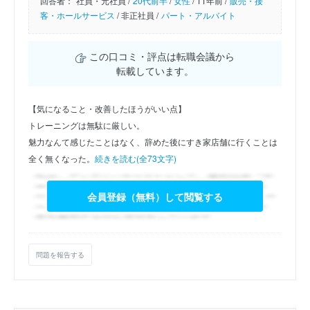
回答者：
社員・元社員 /
20代前半
/
女性
/
11年前 /
販売・接
客・ホールサービス
/
非正社員 /
パート・アルバイト
この口コミ・評点は転職会議から
転載しています。
【気になること・改善したほうがいい点】
トレーニングは無駄に厳しい。
魅力なんて感じたことはなく、辞めた後にすき家店舗に行くことは
全く無くなった。
続きを読む(全73文字)
会員登録（無料）して閲覧する
問題を報告する