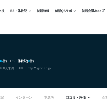
支援
ES・体験記
就活速報
就活QAラボ
就活会議Jobs
46
件)
ES・体験記(
0
件)
100人未満
URL：
http://liginc.co.jp/
験記
インターン
本選考
口コミ・評価
企