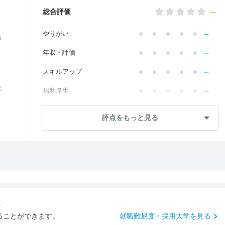
--
総合評価
--
やりがい
価
--
年収・評価
--
スキルアップ
化
--
福利厚生
--
成長・将来性
評点をもっと見る
--
社員・管理職
--
ワークライフ
--
社風・文化
--
女性の働きやすさ
！
--
入社後のギャップ
ることができます。
就職難易度・採用大学を見る
--
入社難易度