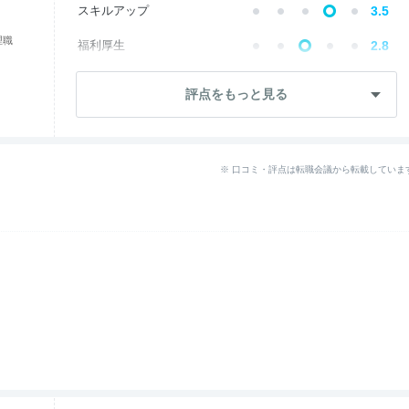
スキルアップ
3.5
理職
福利厚生
2.8
成長・将来性
2.1
評点をもっと見る
社員・管理職
1.4
ワークライフ
4.2
※ 口コミ・評点は転職会議から転載していま
女性の働きやすさ
5.0
入社後のギャップ
1.4
退職理由
3.5