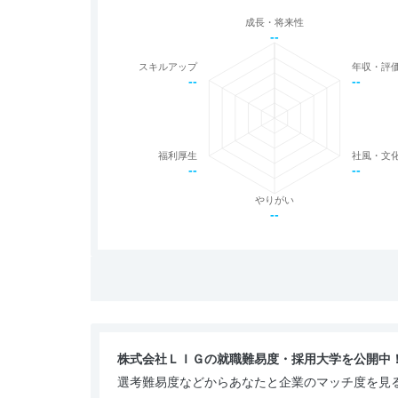
成長・将来性
--
スキルアップ
年収・評
--
--
福利厚生
社風・文
--
--
やりがい
--
株式会社ＬＩＧの就職難易度・採用大学を公開中
選考難易度などからあなたと企業のマッチ度を見