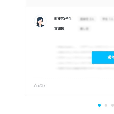
面接官/学生
雰囲気
選
0
0
告する