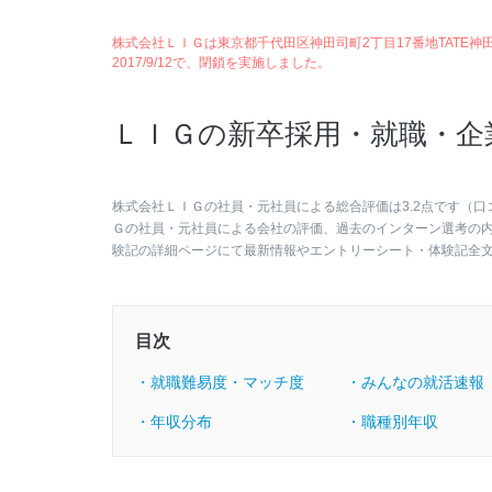
株式会社ＬＩＧは東京都千代田区神田司町2丁目17番地TATE神田
2017/9/12で、閉鎖を実施しました。
ＬＩＧの新卒採用・就職・企
株式会社ＬＩＧの社員・元社員による総合評価は3.2点です（口
Ｇの社員・元社員による会社の評価、過去のインターン選考の
験記の詳細ページにて最新情報やエントリーシート・体験記全
目次
・就職難易度・マッチ度
・みんなの就活速報
・年収分布
・職種別年収