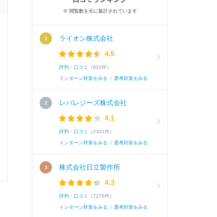
※ 閲覧数を元に集計されています
面接官/学生
ライオン株式会社
4.5
雰囲気
評判・口コミ
（810件）
インターン対策をみる
/
選考対策をみる
レバレジーズ株式会社
選考速報を
4.1
評判・口コミ
（2331件）
インターン対策をみる
/
選考対策をみる
0
0
株式会社日立製作所
4.3
評判・口コミ
（7279件）
インターン対策をみる
/
選考対策をみる