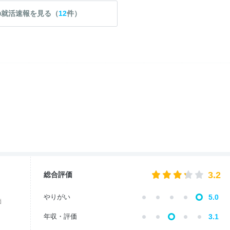
の就活速報を見る（
12
件）
3.2
総合評価
やりがい
5.0
価
年収・評価
3.1