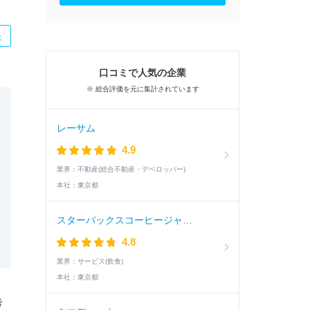
た
口コミで人気の企業
※ 総合評価を元に集計されています
レーサム
4.9
業界：
不動産(総合不動産・デベロッパー)
本社：
東京都
スターバックスコーヒージャパン
4.8
業界：
サービス(飲食)
本社：
東京都
考