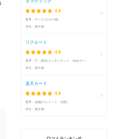
タマディック
掲
4.8
業界：
サービス(その他)
本社：
東京都
リクルート
4.8
業界：
IT・通信(インターネット・Webサービス)
本社：
東京都
楽天カード
4.8
業界：
金融(クレジット・信販)
本社：
東京都
27卒 / 文系 / 女性
1次面接通過した学生の就活速報
口コミランキング