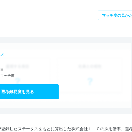
マッチ度の見か
こと
度
項目
のマッチ度
選考難易度を見る
が登録したステータスをもとに算出した株式会社ＬＩＧの採用倍率、選