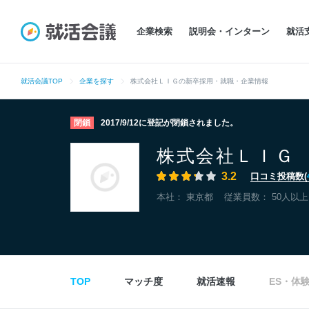
企業検索
説明会・インターン
就活
就活会議TOP
企業を探す
株式会社ＬＩＧの新卒採用・就職・企業情報
閉鎖
2017/9/12に登記が閉鎖されました。
株式会社ＬＩＧ
3.2
口コミ投稿数(
本社：
東京都
従業員数： 50人以上
TOP
マッチ度
就活速報
ES・体