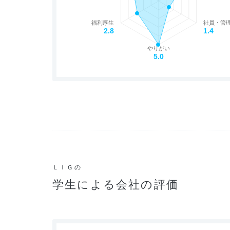
福利厚生
社員・管
2.8
1.4
やりがい
5.0
ＬＩＧの
学生による会社の評価