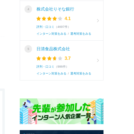
株式会社りそな銀行
4.1
評判・口コミ
（4697件）
インターン対策をみる
/
選考対策をみる
日清食品株式会社
3.7
評判・口コミ
（986件）
インターン対策をみる
/
選考対策をみる