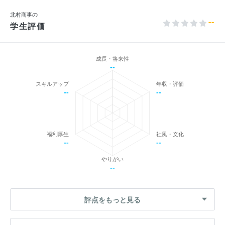
北村商事の
--
学生評価
成長・将来性
--
スキルアップ
年収・評価
--
--
福利厚生
社風・文化
--
--
やりがい
--
評点をもっと見る