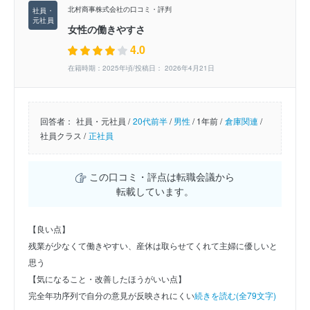
北村商事株式会社の口コミ・評判
女性の働きやすさ
4.0
在籍時期：2025年頃/投稿日： 2026年4月21日
回答者：
社員・元社員 /
20代前半
/
男性
/
1年前 /
倉庫関連
/
社員クラス /
正社員
この口コミ・評点は転職会議から
転載しています。
【良い点】
残業が少なくて働きやすい、産休は取らせてくれて主婦に優しいと
思う
【気になること・改善したほうがいい点】
完全年功序列で自分の意見が反映されにくい
続きを読む(全79文字)