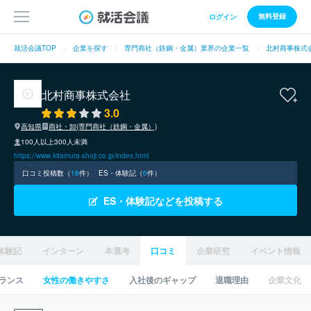
無料登録
ログイン
就活会議TOP
企業を探す
専門商社（鉄鋼・金属）業界の企業一覧
北村商事株式
北村商事株式会社
3.0
高知県
商社・卸(専門商社（鉄鋼・金属）)
100人以上300人未満
https://www.kitamura-shoji.co.jp/index.html
口コミ投稿数（
18
件）
ES・体験記（
0
件）
ES・体験記などを投稿する
体験記
インターン
本選考
口コミ
企業研究
イベント情報
ランス
女性の働きやすさ
入社後のギャップ
退職理由
企業文化