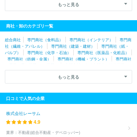
商事株式会社
株式会社佐渡島
豊通マテリアル株式会社
トース
もっと見る
テ株式会社
株式会社リーテム
三和実業株式会社
住友電工ツー
ルネット株式会社
株式会社鉄建
株式会社スチール
井澤金属株
式会社
商社・卸のカテゴリ一覧
総合商社
専門商社（食料品）
専門商社（インテリア）
専門商
社（繊維・アパレル）
専門商社（建築・建材）
専門商社（紙・
パルプ）
専門商社（化学・石油）
専門商社（医薬品・化粧品）
専門商社（鉄鋼・金属）
専門商社（機械・プラント）
専門商社
（電子・電気機器・OA機器）
専門商社（自動車関連・輸送用機
器）
専門商社（医療機器）
専門商社（文具・事務用品・日用
もっと見る
品）
専門商社（スポーツ・レジャー用品）
専門商社（その他）
口コミで人気の企業
株式会社レーサム
4.9
業界：
不動産(総合不動産・デベロッパー)