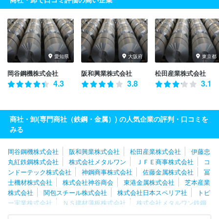
愛知県
大阪府
東京都
岡谷鋼機株式会社
阪和興業株式会社
松田産業株式会社
4.3
3.8
3.1
商社・卸(専門商社（鉄鋼・金属）) の人気企業の評判・口コミを
みる
岡谷鋼機株式会社
阪和興業株式会社
松田産業株式会社
伊藤忠
丸紅鉄鋼株式会社
株式会社メタルワン
ＪＦＥ商事株式会社
コ
ンドーテック株式会社
神鋼商事株式会社
佐藤金属株式会社
冨
士機材株式会社
株式会社神谷商会
東港金属株式会社
芝本産業
株式会社
関包スチール株式会社
株式会社日本スペリア社
トピ
ー実業株式会社
ＮＳ建材薄板株式会社
株式会社メタルワン鉄鋼
製品販売
旭日産業株式会社
ＪＦＥ商事鋼管管材株式会社
直富