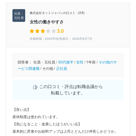
株式会社ネットジャパンの口コミ・評判
女性の働きやすさ
3.0
在籍時期：2025年頃/投稿日： 2026年8月7日
回答者：
社員・元社員 /
30代後半
/
女性
/
1年前 /
その他のサ
ービス関連職
/
その他 /
正社員
この口コミ・評点は転職会議から
転載しています。
【良い点】
産休制度は使われています。
【気になること・改善したほうがいい点】
基本的に昇進やお給料アップは上司とどんだけ仲良しかどうか。