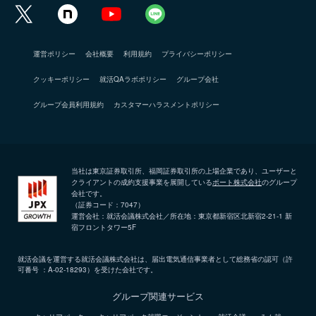
運営ポリシー
会社概要
利用規約
プライバシーポリシー
クッキーポリシー
就活QAラボポリシー
グループ会社
グループ会員利用規約
カスタマーハラスメントポリシー
当社は東京証券取引所、福岡証券取引所の上場企業であり、ユーザーと
クライアントの成約支援事業を展開している
ポート株式会社
のグループ
会社です。
（証券コード：7047）
運営会社：就活会議株式会社／所在地：東京都新宿区北新宿2-21-1 新
宿フロントタワー5F
就活会議を運営する就活会議株式会社は、届出電気通信事業者として総務省の認可（許
可番号 ：A-02-18293）を受けた会社です。