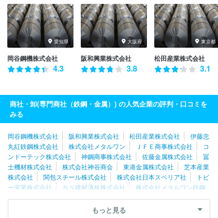
愛知県
大阪府
東京都
岡谷鋼機株式会社
阪和興業株式会社
松田産業株式会社
4.3
3.8
3.1
商社・卸(専門商社（鉄鋼・金属）) の人気企業の評判・口コミを
みる
岡谷鋼機株式会社
阪和興業株式会社
松田産業株式会社
伊藤忠
丸紅鉄鋼株式会社
株式会社メタルワン
ＪＦＥ商事株式会社
コ
ンドーテック株式会社
神鋼商事株式会社
佐藤金属株式会社
冨
士機材株式会社
株式会社神谷商会
東港金属株式会社
芝本産業
株式会社
関包スチール株式会社
株式会社日本スペリア社
トピ
ー実業株式会社
ＮＳ建材薄板株式会社
株式会社メタルワン鉄鋼
製品販売
旭日産業株式会社
ＪＦＥ商事鋼管管材株式会社
直富
商事株式会社
株式会社佐渡島
豊通マテリアル株式会社
トース
もっと見る
テ株式会社
株式会社リーテム
三和実業株式会社
住友電工ツー