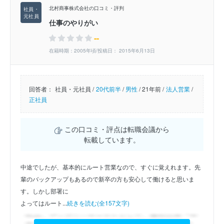
北村商事株式会社の口コミ・評判
仕事のやりがい
--
在籍時期：2005年頃/投稿日： 2015年6月13日
回答者：
社員・元社員 /
20代前半
/
男性
/
21年前 /
法人営業
/
正社員
この口コミ・評点は転職会議から
転載しています。
中途でしたが、基本的にルート営業なので、すぐに覚えれます。先
輩のバックアップもあるので新卒の方も安心して働けると思いま
す。しかし部署に
よってはルート...
続きを読む(全157文字)