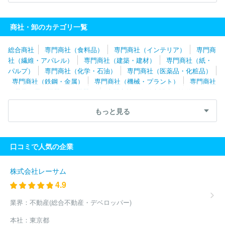
ルネット株式会社
株式会社鉄建
株式会社スチール
井澤金属株
式会社
商社・卸のカテゴリ一覧
総合商社
専門商社（食料品）
専門商社（インテリア）
専門商
社（繊維・アパレル）
専門商社（建築・建材）
専門商社（紙・
パルプ）
専門商社（化学・石油）
専門商社（医薬品・化粧品）
専門商社（鉄鋼・金属）
専門商社（機械・プラント）
専門商社
（電子・電気機器・OA機器）
専門商社（自動車関連・輸送用機
器）
専門商社（医療機器）
専門商社（文具・事務用品・日用
もっと見る
品）
専門商社（スポーツ・レジャー用品）
専門商社（その他）
口コミで人気の企業
株式会社レーサム
4.9
業界：
不動産(総合不動産・デベロッパー)
本社：
東京都