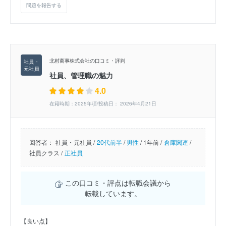
問題を報告する
北村商事株式会社の口コミ・評判
社員、管理職の魅力
4.0
在籍時期：2025年頃/投稿日： 2026年4月21日
回答者：
社員・元社員 /
20代前半
/
男性
/
1年前 /
倉庫関連
/
社員クラス /
正社員
この口コミ・評点は転職会議から
転載しています。
【良い点】