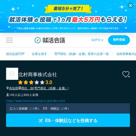
無料登録
ログイン
就活会議TOP
企業を探す
専門商社（鉄鋼・金属）業界の企業一覧
北村商事株式
北村商事株式会社
3.0
高知県
商社・卸(専門商社（鉄鋼・金属）)
100人以上300人未満
https://www.kitamura-shoji.co.jp/index.html
口コミ投稿数（
18
件）
ES・体験記（
0
件）
ES・体験記などを投稿する