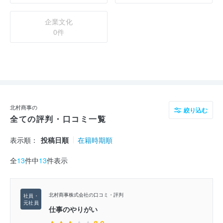
企業文化
0件
北村商事の
絞り込む
全ての評判・口コミ一覧
表示順：
投稿日順
在籍時期順
全
13
件中
13
件表示
北村商事株式会社の口コミ・評判
仕事のやりがい