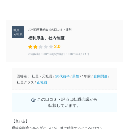
北村商事株式会社の口コミ・評判
福利厚生、社内制度
2.0
在籍時期：2025年頃/投稿日： 2026年4月21日
回答者：
社員・元社員 /
20代前半
/
男性
/
1年前 /
倉庫関連
/
社員クラス /
正社員
この口コミ・評点は転職会議から
転載しています。
【良い点】
退職金制度がある所がいいが、他に特筆するところはない