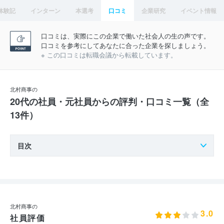
体験記
インターン
本選考
口コミ
企業研究
イベント情報
口コミは、実際にこの企業で働いた社会人の生の声です。
口コミを参考にしてあなたに合った企業を探しましょう。
※ この口コミは転職会議から転載しています。
北村商事の
20代の社員・元社員からの評判・口コミ一覧（全
13件）
目次
北村商事の
3.0
社員評価