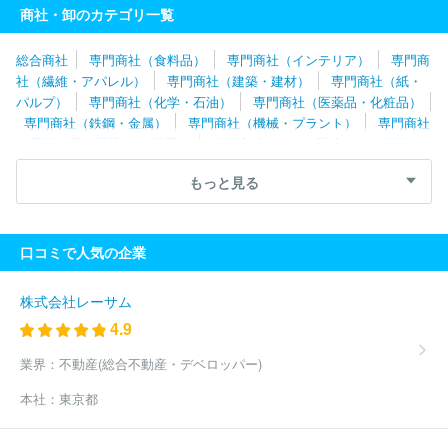
式会社
商社・卸のカテゴリ一覧
総合商社
専門商社（食料品）
専門商社（インテリア）
専門商
社（繊維・アパレル）
専門商社（建築・建材）
専門商社（紙・
パルプ）
専門商社（化学・石油）
専門商社（医薬品・化粧品）
専門商社（鉄鋼・金属）
専門商社（機械・プラント）
専門商社
（電子・電気機器・OA機器）
専門商社（自動車関連・輸送用機
器）
専門商社（医療機器）
専門商社（文具・事務用品・日用
もっと見る
品）
専門商社（スポーツ・レジャー用品）
専門商社（その他）
口コミで人気の企業
株式会社レーサム
4.9
業界：
不動産(総合不動産・デベロッパー)
本社：
東京都