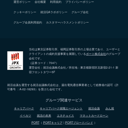
運営ポリシー
会社概要
利用規約
プライバシーポリシー
クッキーポリシー
就活QAラボポリシー
グループ会社
グループ会員利用規約
カスタマーハラスメントポリシー
当社は東京証券取引所、福岡証券取引所の上場企業であり、ユーザーと
クライアントの成約支援事業を展開している
ポート株式会社
のグループ
会社です。
（証券コード：7047）
運営会社：就活会議株式会社／所在地：東京都新宿区北新宿2-21-1 新
宿フロントタワー5F
就活会議を運営する就活会議株式会社は、届出電気通信事業者として総務省の認可（許
可番号 ：A-02-18293）を受けた会社です。