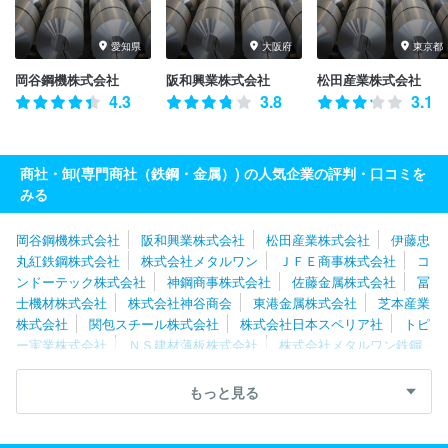
愛知県
大阪府
東京都
岡谷鋼機株式会社
阪和興業株式会社
松田産業株式会社
4.3
3.8
3.1
商社・卸(専門商社（鉄鋼・金属）) の人気企業の評判・口コミを
みる
岡谷鋼機株式会社
阪和興業株式会社
松田産業株式会社
伊藤忠
丸紅鉄鋼株式会社
株式会社メタルワン
ＪＦＥ商事株式会社
コ
ンドーテック株式会社
神鋼商事株式会社
佐藤金属株式会社
冨
士機材株式会社
株式会社神谷商会
東港金属株式会社
芝本産業
株式会社
関包スチール株式会社
株式会社日本スペリア社
トピ
ー実業株式会社
ＮＳ建材薄板株式会社
株式会社メタルワン鉄鋼
製品販売
旭日産業株式会社
ＪＦＥ商事鋼管管材株式会社
直富
商事株式会社
株式会社佐渡島
豊通マテリアル株式会社
トース
もっと見る
テ株式会社
株式会社リーテム
三和実業株式会社
住友電工ツー
ルネット株式会社
株式会社鉄建
株式会社スチール
井澤金属株