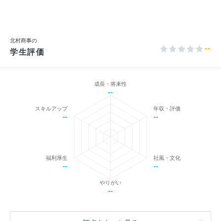
北村商事の
--
学生評価
成長・将来性
--
スキルアップ
年収・評価
--
--
福利厚生
社風・文化
--
--
やりがい
--