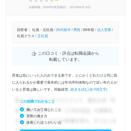
在籍時期：2000年頃/投稿日： 2015年6月13日
回答者：
社員・元社員 /
20代前半
/
男性
/
26年前 /
法人営業
/
社員クラス /
正社員
この口コミ・評点は転職会議から
転載しています。
昇進は気にいった人のみできる形です。とにかくどれだけ上司に気
に入られるかが重要で基本的には年功序列体制なので近い年の人が
いると昇進は難しいです。同族経営...
続きを読む(全158文字)
この投稿でわかること
働いてみて感じたこと
実際の働き方
改善したほうがいい点