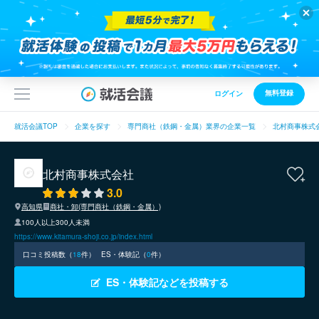
無料登録
ログイン
就活会議TOP
企業を探す
専門商社（鉄鋼・金属）業界の企業一覧
北村商事株式
北村商事株式会社
3.0
高知県
商社・卸(専門商社（鉄鋼・金属）)
100人以上300人未満
https://www.kitamura-shoji.co.jp/index.html
口コミ投稿数（
18
件）
ES・体験記（
0
件）
ES・体験記などを投稿する