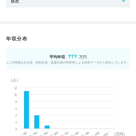
目次
年収分布
???
平均年収
万円
※この情報は正社員・契約社員・派遣社員の回答者による回答データから算出しています。
（人）
12
10
8
6
4
2
0
~ 300
701 ~ 800
301 ~ 400
801 ~ 900
401 ~ 500
901 ~ 1000
501 ~ 600
601 ~ 700
1001 ~
（万円）