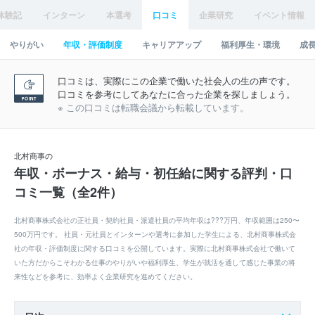
体験記
インターン
本選考
口コミ
企業研究
イベント情報
やりがい
年収・評価制度
キャリアアップ
福利厚生・環境
成
口コミは、実際にこの企業で働いた社会人の生の声です。
口コミを参考にしてあなたに合った企業を探しましょう。
※ この口コミは転職会議から転載しています。
北村商事の
年収・ボーナス・給与・初任給に関する評判・口
コミ一覧（全2件）
北村商事株式会社の正社員・契約社員・派遣社員の平均年収は???万円、年収範囲は250〜
500万円です。 社員・元社員とインターンや選考に参加した学生による、北村商事株式会
社の年収・評価制度に関する口コミを公開しています。実際に北村商事株式会社で働いて
いた方だからこそわかる仕事のやりがいや福利厚生、学生が就活を通して感じた事業の将
来性などを参考に、効率よく企業研究を進めてください。