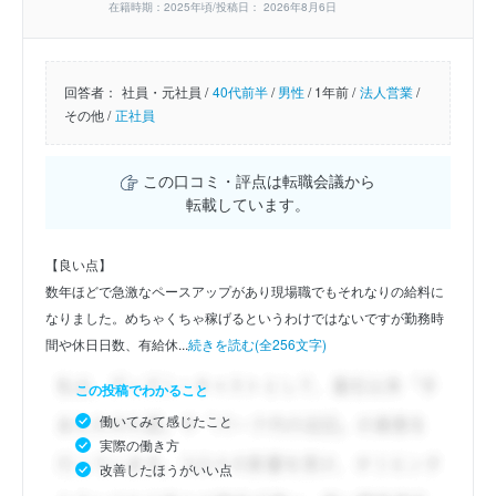
在籍時期：2025年頃/投稿日： 2026年8月6日
回答者：
社員・元社員 /
40代前半
/
男性
/
1年前 /
法人営業
/
その他 /
正社員
この口コミ・評点は転職会議から
転載しています。
【良い点】
数年ほどで急激なペースアップがあり現場職でもそれなりの給料に
なりました。めちゃくちゃ稼げるというわけではないですが勤務時
間や休日日数、有給休...
続きを読む(全256文字)
この投稿でわかること
働いてみて感じたこと
実際の働き方
改善したほうがいい点