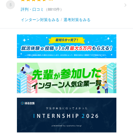
5
評判・口コミ
（8810件）
インターン対策をみる
/
選考対策をみる