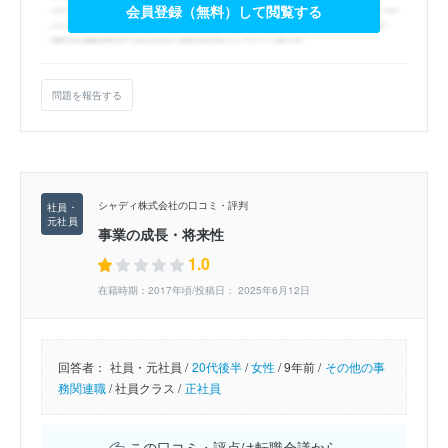
会員登録（無料）して閲覧する
問題を報告する
シャディ株式会社の口コミ・評判
事業の成長・将来性
1.0
在籍時期：2017年頃/投稿日： 2025年6月12日
回答者：
社員・元社員 /
20代後半
/
女性
/
9年前 /
その他の事
務関連職
/
社員クラス /
正社員
この口コミ・評点は転職会議から