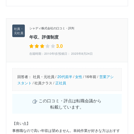
シャディ株式会社の口コミ・評判
年収、評価制度
3.0
在籍時期：2010年頃/投稿日： 2025年8月24日
回答者：
社員・元社員 /
20代前半
/
女性
/
16年前 /
営業アシ
スタント
/
社員クラス /
正社員
この口コミ・評点は転職会議から
転載しています。
【良い点】
事務職なので高い年収は望めません。単純作業が好きな方はおすす