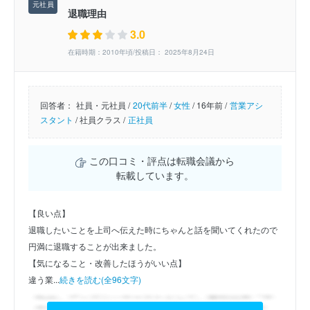
退職理由
3.0
在籍時期：2010年頃/投稿日： 2025年8月24日
回答者：
社員・元社員 /
20代前半
/
女性
/
16年前 /
営業アシ
スタント
/
社員クラス /
正社員
この口コミ・評点は転職会議から
転載しています。
【良い点】
退職したいことを上司へ伝えた時にちゃんと話を聞いてくれたので
円満に退職することが出来ました。
【気になること・改善したほうがいい点】
違う業...
続きを読む(全96文字)