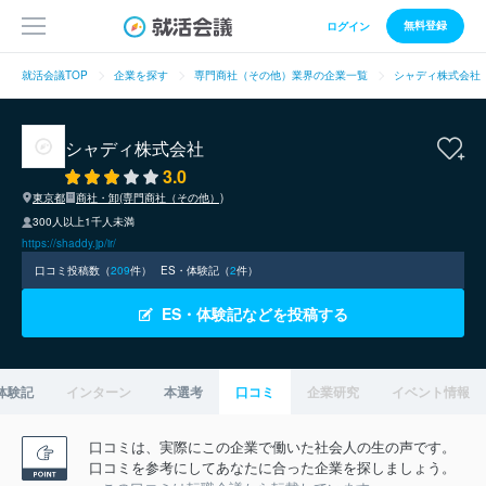
無料登録
ログイン
就活会議TOP
企業を探す
専門商社（その他）業界の企業一覧
シャディ株式会社
シャディ株式会社
3.0
東京都
商社・卸(専門商社（その他）)
300人以上1千人未満
https://shaddy.jp/ir/
口コミ投稿数（
209
件）
ES・体験記（
2
件）
ES・体験記などを投稿する
体験記
インターン
本選考
口コミ
企業研究
イベント情報
口コミは、実際にこの企業で働いた社会人の生の声です。
口コミを参考にしてあなたに合った企業を探しましょう。