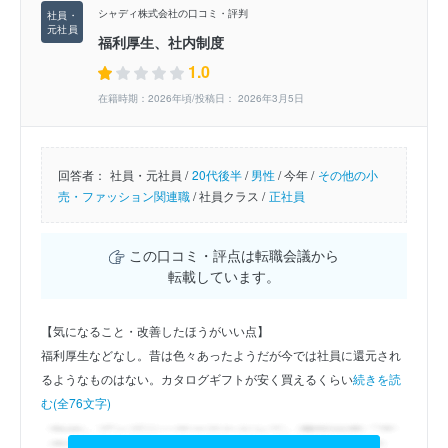
シャディ株式会社の口コミ・評判
福利厚生、社内制度
1.0
在籍時期：2026年頃/投稿日： 2026年3月5日
回答者：
社員・元社員 /
20代後半
/
男性
/
今年 /
その他の小
売・ファッション関連職
/
社員クラス /
正社員
この口コミ・評点は転職会議から
転載しています。
【気になること・改善したほうがいい点】
福利厚生などなし。昔は色々あったようだが今では社員に還元され
るようなものはない。カタログギフトが安く買えるくらい
続きを読
む(全76文字)