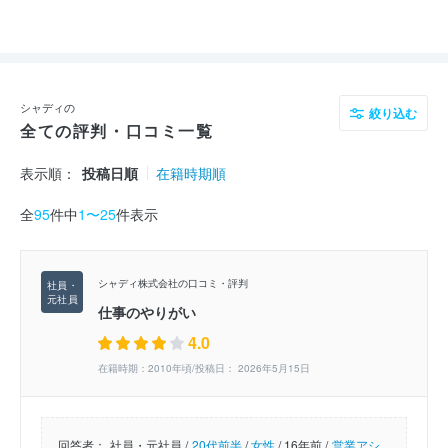
シャディの
絞り込む
全ての評判・口コミ一覧
表示順：
投稿日順
在籍時期順
全
95
件中
1〜25
件表示
シャディ株式会社の口コミ・評判
仕事のやりがい
4.0
在籍時期：2010年頃/投稿日： 2026年5月15日
回答者：
社員・元社員 /
20代前半
/
女性
/
16年前 /
営業アシ