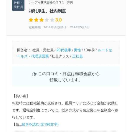
シャディ株式会社の口コミ・評判
福利厚生、社内制度
3.0
在籍時期：2016年頃/投稿日： 2026年5月6日
回答者：
社員・元社員 /
20代後半
/
男性
/
10年前 /
ルートセ
ールス・代理店営業
/
社員クラス /
正社員
この口コミ・評点は転職会議から
転載しています。
【良い点】
転勤時には住宅補助が支給され、配属エリアに応じて金額が変動し
ます。退職金制度については、従来方式から確定拠出年金制度へ移
行しています。
【気...
続きを読む(全198文字)