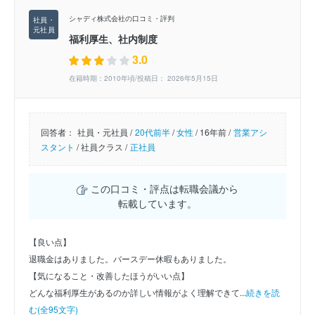
シャディ株式会社の口コミ・評判
福利厚生、社内制度
3.0
在籍時期：2010年頃/投稿日： 2026年5月15日
回答者：
社員・元社員 /
20代前半
/
女性
/
16年前 /
営業アシ
スタント
/
社員クラス /
正社員
この口コミ・評点は転職会議から
転載しています。
【良い点】
退職金はありました。バースデー休暇もありました。
【気になること・改善したほうがいい点】
どんな福利厚生があるのか詳しい情報がよく理解できて...
続きを読
む(全95文字)