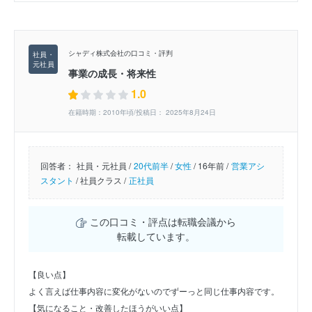
シャディ株式会社の口コミ・評判
事業の成長・将来性
1.0
在籍時期：2010年頃/投稿日： 2025年8月24日
回答者：
社員・元社員 /
20代前半
/
女性
/
16年前 /
営業アシ
スタント
/
社員クラス /
正社員
この口コミ・評点は転職会議から
転載しています。
【良い点】
よく言えば仕事内容に変化がないのでずーっと同じ仕事内容です。
【気になること・改善したほうがいい点】