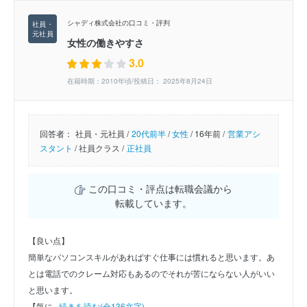
シャディ株式会社の口コミ・評判
女性の働きやすさ
3.0
在籍時期：2010年頃/投稿日： 2025年8月24日
回答者：
社員・元社員 /
20代前半
/
女性
/
16年前 /
営業アシ
スタント
/
社員クラス /
正社員
この口コミ・評点は転職会議から
転載しています。
【良い点】
簡単なパソコンスキルがあればすぐ仕事には慣れると思います。あ
とは電話でのクレーム対応もあるのでそれが苦にならない人がいい
と思います。
【気に...
続きを読む(全136文字)