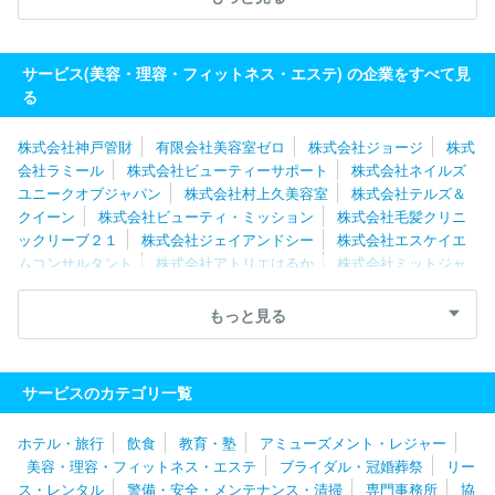
会社ネクストリンク
株式会社アアルト
株式会社ジェイファムコ
ーポレーション
株式会社テルズ＆クイーン
有限会社銀座マツナ
ガ
株式会社マイスタイル
株式会社米坂
株式会社神戸管財
サービス(美容・理容・フィットネス・エステ) の企業をすべて見
株式会社セクト
株式会社ミットジャパン
る
株式会社神戸管財
有限会社美容室ゼロ
株式会社ジョージ
株式
会社ラミール
株式会社ビューティーサポート
株式会社ネイルズ
ユニークオブジャパン
株式会社村上久美容室
株式会社テルズ＆
クイーン
株式会社ビューティ・ミッション
株式会社毛髪クリニ
ックリーブ２１
株式会社ジェイアンドシー
株式会社エスケイエ
ムコンサルタント
株式会社アトリエはるか
株式会社ミットジャ
パン
株式会社カットツイン
有限会社エル
株式会社セクト
株式会社レボル
株式会社ニューロード
株式会社ボン
株式会
もっと見る
社ザ・フォウルビ
株式会社ＰＭＫメディカルラボ
株式会社エ
ム・シーネットワークスジャパン
株式会社オレンジポップ
株式
会社バイオテクノロジービューティー
株式会社アーチ
株式会社
サービスのカテゴリ一覧
コンヴァノ
キュービーネット株式会社
株式会社ＯＭＧ
有限会
社銀座マツナガ
有限会社磯本商事
株式会社横浜ヘルシー
株式
ホテル・旅行
飲食
教育・塾
アミューズメント・レジャー
会社ボディワーク
株式会社ビューマインド
株式会社セントラヴ
美容・理容・フィットネス・エステ
ブライダル・冠婚葬祭
リー
ィ
ＴＢＣグループ株式会社
株式会社柿本榮三美容室
株式会社
ス・レンタル
警備・安全・メンテナンス・清掃
専門事務所
協
アアルト
株式会社マイスタイル
株式会社ジェイファムコーポレ