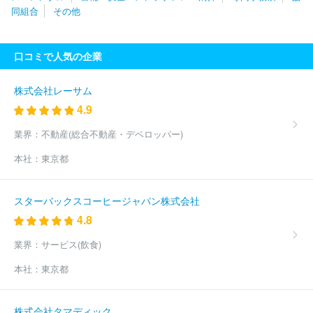
同組合
その他
ーション
株式会社遠藤波津子美容室
株式会社フェリーク
株式
会社シェイプアップハウス
株式会社ソシエ・ワールド
資生堂美
容室株式会社
株式会社ケンジ
カミオ株式会社
株式会社米坂
口コミで人気の企業
茂木商事株式会社
株式会社ノンストレス
株式会社ＡＸＩＳ
株式会社ペディキュール
株式会社センリ
株式会社アイリンク
株式会社ティーズソフィア
株式会社ウィング
有限会社ニュート
株式会社レーサム
リノ
有限会社グローバルヒューマン
株式会社ネクストリンク
4.9
株式会社芝山みよか美容室
グラシアス有限会社
株式会社佐和子
の店
有限会社ＴＯＢＣ
有限会社グロブ
有限会社わかはや＿美
業界：
不動産(総合不動産・デベロッパー)
容室
有限会社ビービーエススズキ
株式会社レ・モーリア
株式
本社：
東京都
会社マイレディー
株式会社九州壹組
株式会社アイリスエステサ
ロン
有限会社ル・クール
有限会社もづ
ルーツアイランズ株式
会社
有限会社ヘアージャンキー
株式会社Ａ・Ｓｃｏｍｐａｎｙ
スターバックスコーヒージャパン株式会社
株式会社ビューティーＭｏｒｅ
株式会社板倉庄三のサロン
Ｐｒ
4.8
ｉｍａＰｕｌｉｔｏ株式会社
有限会社ビーナスサロン三須
株式
会社ＨＵＧ
アトール株式会社
有限会社アイシア
有限会社トン
業界：
サービス(飲食)
ゴエタナ
有限会社パリー美容院
アパートメントヘアー株式会社
株式会社やなぎた
株式会社阿曽理容店
有限会社クリスタルマジ
本社：
東京都
ック
有限会社ココロ
盛生商美株式会社
株式会社カレン商事
株式会社マグネット
株式会社ビューアーツ
有限会社サイズクリ
エイト
有限会社フレンド美容室
株式会社バンディヴォーグ
株
株式会社タマディック