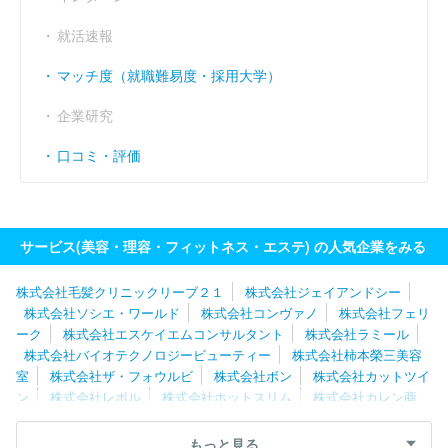
就活速報
マッチ度（就職難易度・採用大学）
企業研究
口コミ・評価
サービス(美容・理容・フィットネス・エステ) の人気企業をみる
株式会社毛髪クリニックリーブ２１
株式会社ジェイアンドシー
株式会社ソシエ・ワールド
株式会社コンヴァノ
株式会社フェリ
ーク
株式会社エスケイエムコンサルタント
株式会社ラミール
株式会社バイオテクノロジービューティー
株式会社柿本榮三美容
室
株式会社ザ・フォウルビ
株式会社ボン
株式会社カットツイ
ン
株式会社レボル
株式会社ホットスリム
株式会社カレン商
事
有限会社ル・クール
茂木商事株式会社
株式会社ペディキュ
ール
株式会社芝山みよか美容室
株式会社トラネスネット
株式
もっと見る