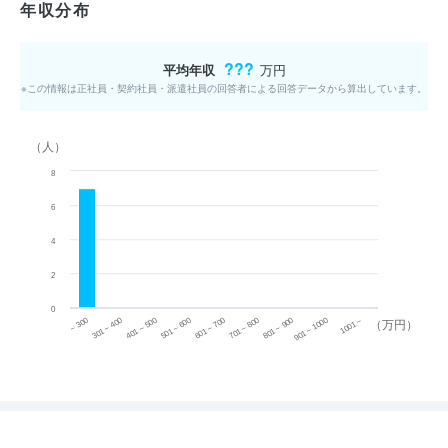
年収分布
???
平均年収
万円
※この情報は正社員・契約社員・派遣社員の回答者による回答データから算出しています。
（人）
8
6
4
2
0
~ 300
701 ~ 800
301 ~ 400
801 ~ 900
401 ~ 500
901 ~ 1000
501 ~ 600
601 ~ 700
1001 ~
（万円）