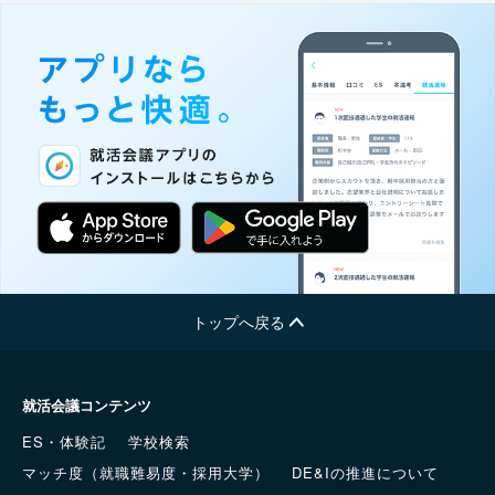
トップへ戻る
就活会議コンテンツ
ES・体験記
学校検索
マッチ度（就職難易度・採用大学）
DE&Iの推進について