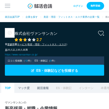
無料登録
ログイン
就活会議TOP
企業を探す
美容・理容・フィットネス・エステ業界の企業一覧
株
株式会社ヴァンサンカン
2.7
愛媛県
サービス(美容・理容・フィットネス・エステ)
20人以上30人未満
https://www.vansankan.co.jp/
口コミ投稿数（
12
件）
ES・体験記（
0
件）
ES・体験記などを投稿する
TOP
マッチ度
就活速報
ES・体験記
インターン
本選
ヴァンサンカンの
新卒採用・就職・企業情報