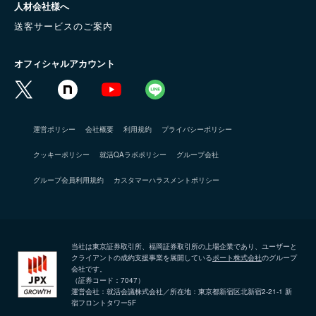
人材会社様へ
送客サービスのご案内
オフィシャルアカウント
運営ポリシー
会社概要
利用規約
プライバシーポリシー
クッキーポリシー
就活QAラボポリシー
グループ会社
グループ会員利用規約
カスタマーハラスメントポリシー
当社は東京証券取引所、福岡証券取引所の上場企業であり、ユーザーと
クライアントの成約支援事業を展開している
ポート株式会社
のグループ
会社です。
（証券コード：7047）
運営会社：就活会議株式会社／所在地：東京都新宿区北新宿2-21-1 新
宿フロントタワー5F