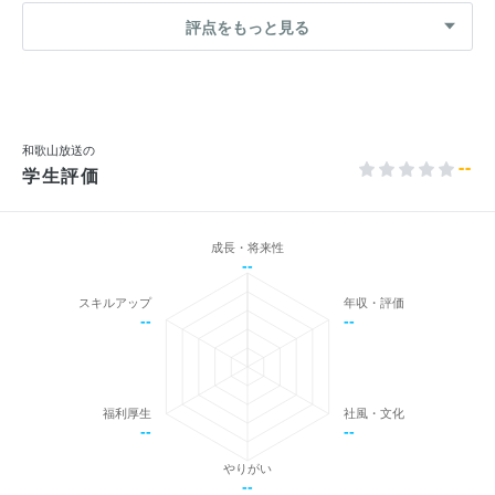
評点をもっと見る
和歌山放送の
--
学生評価
成長・将来性
--
スキルアップ
年収・評価
--
--
福利厚生
社風・文化
--
--
やりがい
--