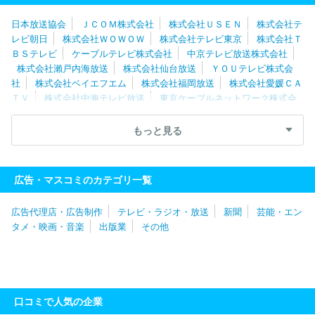
日本放送協会
ＪＣＯＭ株式会社
株式会社ＵＳＥＮ
株式会社テ
レビ朝日
株式会社ＷＯＷＯＷ
株式会社テレビ東京
株式会社Ｔ
ＢＳテレビ
ケーブルテレビ株式会社
中京テレビ放送株式会社
株式会社瀨戸内海放送
株式会社仙台放送
ＹＯＵテレビ株式会
社
株式会社ベイエフエム
株式会社福岡放送
株式会社愛媛ＣＡ
ＴＶ
株式会社中海テレビ放送
東京ケーブルネットワーク株式会
社
湘南ケーブルネットワーク株式会社
スカパーＪＳＡＴ株式会
社
株式会社倉敷ケーブルテレビ
株式会社日本入試センター
岡
もっと見る
山放送株式会社
株式会社宮崎放送
北陸朝日放送株式会社
株式
会社ケーブルメディアワイワイ
北海道テレビ放送株式会社
株式
会社テレビユー福島
福島テレビ株式会社
日本海テレビジョン放
広告・マスコミのカテゴリ一覧
送株式会社
山隂中央テレビジヨン放送株式会社
広告代理店・広告制作
テレビ・ラジオ・放送
新聞
芸能・エン
タメ・映画・音楽
出版業
その他
口コミで人気の企業