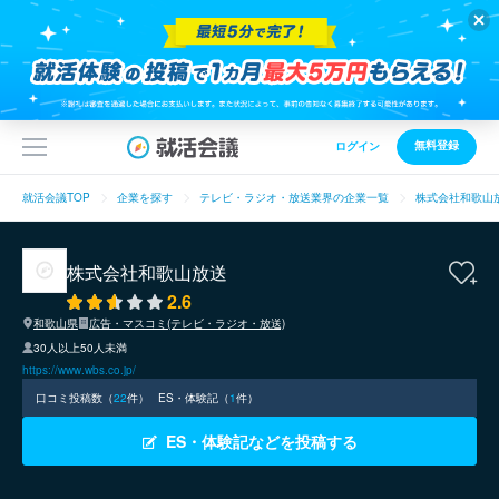
無料登録
ログイン
就活会議TOP
企業を探す
テレビ・ラジオ・放送業界の企業一覧
株式会社和歌山
株式会社和歌山放送
2.6
和歌山県
広告・マスコミ(テレビ・ラジオ・放送)
30人以上50人未満
https://www.wbs.co.jp/
口コミ投稿数（
22
件）
ES・体験記（
1
件）
ES・体験記などを投稿する