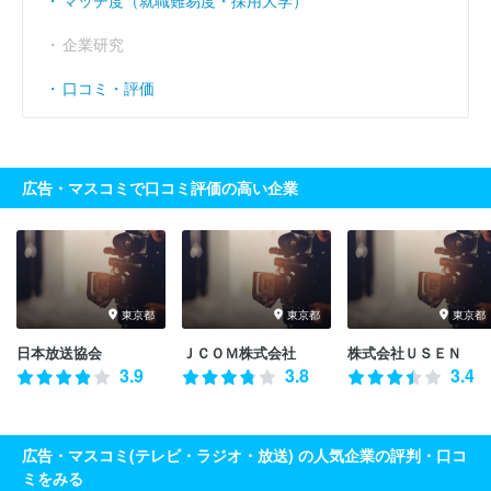
マッチ度（就職難易度・採用大学）
企業研究
口コミ・評価
広告・マスコミで口コミ評価の高い企業
東京都
東京都
東京都
日本放送協会
ＪＣＯＭ株式会社
株式会社ＵＳＥＮ
3.9
3.8
3.4
広告・マスコミ(テレビ・ラジオ・放送) の人気企業の評判・口コ
ミをみる