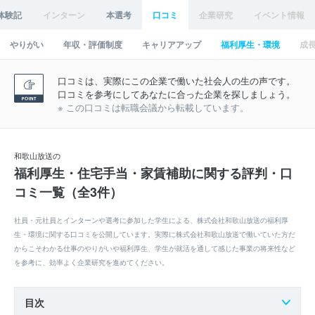
体験記
インターン
本選考
口コミ
企業研究
イベント情報
やりがい
年収・評価制度
キャリアアップ
福利厚生・環境
成
口コミは、実際にこの企業で働いた社会人の生の声です。
口コミを参考にしてあなたに合った企業を探しましょう。
※ この口コミは転職会議から転載しています。
和歌山放送の
福利厚生・住宅手当・家賃補助に関する評判・口
コミ一覧（全3件）
社員・元社員とインターンや選考に参加した学生による、株式会社和歌山放送の福利厚
生・環境に関する口コミを公開しています。実際に株式会社和歌山放送で働いていた方だ
からこそわかる仕事のやりがいや福利厚生、学生が就活を通して感じた事業の将来性など
を参考に、効率よく企業研究を進めてください。
目次