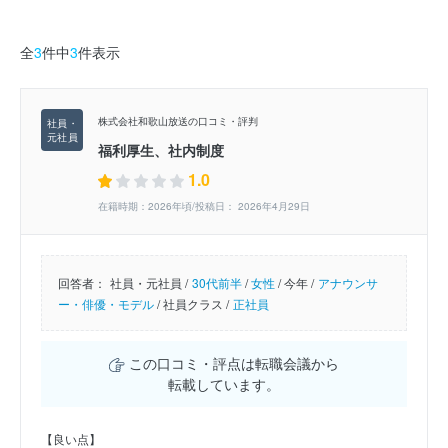
全
3
件中
3
件表示
株式会社和歌山放送の口コミ・評判
福利厚生、社内制度
1.0
在籍時期：2026年頃/投稿日： 2026年4月29日
回答者：
社員・元社員 /
30代前半
/
女性
/
今年 /
アナウンサ
ー・俳優・モデル
/
社員クラス /
正社員
この口コミ・評点は転職会議から
転載しています。
【良い点】