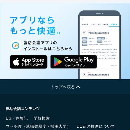
トップへ戻る
就活会議コンテンツ
ES・体験記
学校検索
マッチ度（就職難易度・採用大学）
DE&Iの推進について