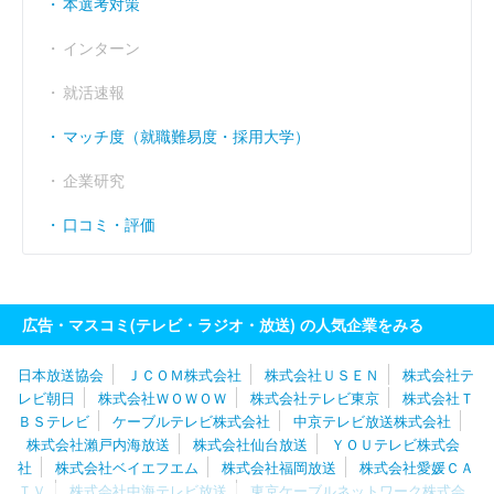
本選考対策
インターン
就活速報
マッチ度（就職難易度・採用大学）
企業研究
口コミ・評価
広告・マスコミ(テレビ・ラジオ・放送) の人気企業をみる
日本放送協会
ＪＣＯＭ株式会社
株式会社ＵＳＥＮ
株式会社テ
レビ朝日
株式会社ＷＯＷＯＷ
株式会社テレビ東京
株式会社Ｔ
ＢＳテレビ
ケーブルテレビ株式会社
中京テレビ放送株式会社
株式会社瀨戸内海放送
株式会社仙台放送
ＹＯＵテレビ株式会
社
株式会社ベイエフエム
株式会社福岡放送
株式会社愛媛ＣＡ
ＴＶ
株式会社中海テレビ放送
東京ケーブルネットワーク株式会