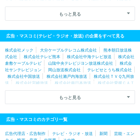
社
湘南ケーブルネットワーク株式会社
スカパーＪＳＡＴ株式会
社
株式会社倉敷ケーブルテレビ
株式会社日本入試センター
岡
もっと見る
山放送株式会社
株式会社宮崎放送
北陸朝日放送株式会社
株式
会社ケーブルメディアワイワイ
北海道テレビ放送株式会社
株式
会社テレビユー福島
福島テレビ株式会社
日本海テレビジョン放
広告・マスコミ(テレビ・ラジオ・放送) の企業をすべて見る
送株式会社
山隂中央テレビジヨン放送株式会社
株式会社メック
大分ケーブルテレコム株式会社
熊本朝日放送株
式会社
株式会社テレビ熊本
株式会社中海テレビ放送
株式会社
倉敷ケーブルテレビ
山隂中央テレビジヨン放送株式会社
株式会
社サンテレビジョン
岡山放送株式会社
テレビせとうち株式会社
株式会社中国放送
株式会社瀨戸内海放送
株式会社ＴＶＱ九州放
送
株式会社宮崎放送
株式会社南日本放送
株式会社愛媛ＣＡＴ
Ｖ
鹿児島テレビ放送株式会社
稲沢シーエーティーヴィ株式会社
株式会社テレビ静岡
読売テレビ放送株式会社
長野朝日放送株式
もっと見る
会社
知多メディアスネットワーク株式会社
株式会社ＭＢＳメデ
ィアホールディングス
テレビ愛知株式会社
ひまわりネットワー
ク株式会社
信越放送株式会社
中京テレビ放送株式会社
関西テ
広告・マスコミのカテゴリ一覧
レビ放送株式会社
株式会社東日本放送
株式会社仙台放送
株式
会社テレビユー山形
山形放送株式会社
株式会社さくらんぼテレ
広告代理店・広告制作
テレビ・ラジオ・放送
新聞
芸能・エン
ビジョン
福島テレビ株式会社
株式会社福島中央テレビ
株式会
タメ・映画・音楽
出版業
その他