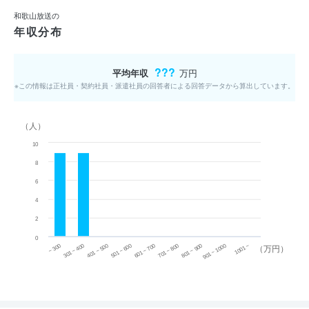
和歌山放送の
年収分布
???
平均年収
万円
※この情報は正社員・契約社員・派遣社員の回答者による回答データから算出しています。
（人）
10
8
6
4
2
0
~ 300
701 ~ 800
301 ~ 400
801 ~ 900
401 ~ 500
901 ~ 1000
501 ~ 600
601 ~ 700
1001 ~
（万円）