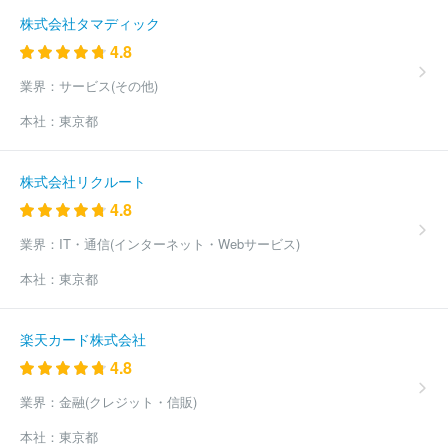
ケーブルテレビ株式会社
佐野ケーブルテレビ株式会社
株式会社
株式会社タマディック
ケーブルテレビ佐伯
有限会社峡西シーエーテーブイ
伊万里ケー
4.8
ブルテレビジョン株式会社
臼杵ケーブルネット株式会社
株式会
社ケーブルネットワーク西瀬戸
西海テレビ株式会社
株式会社秋
業界：
サービス(その他)
田ケーブルテレビ
株式会社鈴鹿メディアパーク
ほか(369件)
本社：
東京都
株式会社リクルート
4.8
業界：
IT・通信(インターネット・Webサービス)
本社：
東京都
楽天カード株式会社
4.8
業界：
金融(クレジット・信販)
本社：
東京都