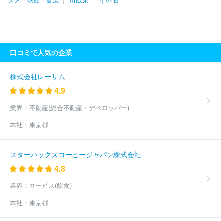
社福島放送
北海道文化放送株式会社
株式会社テレビユー福島
北海道テレビ放送株式会社
株式会社宮城テレビ放送
札幌テレビ
放送株式会社
本庄ケーブルテレビ株式会社
株式会社テレビ北海
道
ケーブルテレビ株式会社
北海道放送株式会社
株式会社テレ
ビ朝日
株式会社日本入試センター
株式会社ＴＢＳテレビ
日本
口コミで人気の企業
放送協会
湘南ケーブルネットワーク株式会社
株式会社ミュージ
ックエアポート
株式会社エフエム東京
スカパーＪＳＡＴ株式会
社
ＹＯＵテレビ株式会社
株式会社ＷＯＷＯＷ
日本テレビ放送
株式会社レーサム
網株式会社
株式会社フジテレビジョン
キャンシステム株式会社
4.9
東京メトロポリタンテレビジョン株式会社
株式会社テレビ東京
スカパーＪＳＡＴ株式会社
ディズニー・ネットワークス株式会社
業界：
不動産(総合不動産・デベロッパー)
株式会社ＮＳＴ新潟総合テレビ
株式会社ＵＳＥＮ
名古屋テレビ
本社：
東京都
放送株式会社
株式会社キッズステーション
ＪＣＯＭ株式会社
東京ケーブルネットワーク株式会社
株式会社福岡放送
株式会社
熊本放送
四国放送株式会社
株式会社長崎国際テレビ
北陸放送
スターバックスコーヒージャパン株式会社
株式会社
テレビ大阪株式会社
株式会社京都放送
福井テレビジ
4.8
ョン放送株式会社
石川テレビ放送株式会社
北陸朝日放送株式会
社
株式会社ぷろぺら
株式会社ベイエフエム
株式会社テレビ新
業界：
サービス(飲食)
潟放送網
株式会社ケーブルメディアワイワイ
株式会社あいテレ
ビ
株式会社エフエム滋賀
株式会社鹿児島讀賣テレビ
株式会社
本社：
東京都
長野放送
株式会社テレビ信州
株式会社岩手めんこいテレビ
日
本海テレビジョン放送株式会社
株式会社エヌ・シィ・ティ
鹿沼