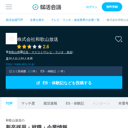
無料登録
ログイン
就活会議TOP
企業を探す
テレビ・ラジオ・放送業界の企業一覧
株式会社和歌山
株式会社和歌山放送
2.6
和歌山県
広告・マスコミ(テレビ・ラジオ・放送)
30人以上50人未満
https://www.wbs.co.jp/
口コミ投稿数（
22
件）
ES・体験記（
1
件）
ES・体験記などを投稿する
TOP
マッチ度
就活速報
ES・体験記
インターン
本選
和歌山放送の
新卒採用・就職・企業情報