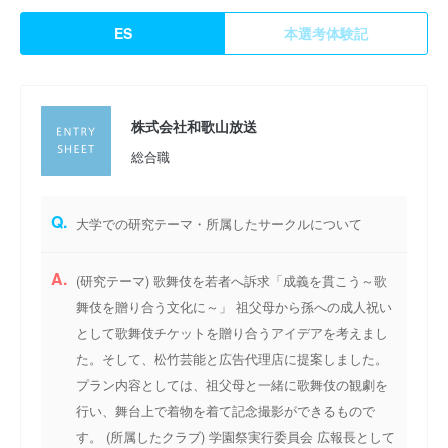
ES
本選考体験記
株式会社和歌山放送
総合職
Q.
大学での研究テーマ・所属したサークルについて
A.
(研究テーマ) 歌舞伎を若者へ訴求「成義を貫こう～歌
舞伎を贈り合う文化に～」 祖父母から孫への成人祝い
として歌舞伎チケットを贈り合うアイデアを考えまし
た。そして、松竹芸能と広告代理店に提案しました。
プラン内容としては、祖父母と一緒に歌舞伎の観劇を
行い、舞台上で着物を着て記念撮影ができるもので
す。 (所属したクラブ) 学園祭実行委員会 広報長として