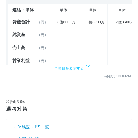
連結・単体
単体
単体
単体
資産合計
（円）
5億2300万
5億5200万
7億8600万
純資産
----
----
----
（円）
売上高
----
----
----
（円）
営業利益
----
----
----
（円）
全項目を表示する
経常利益
----
----
----
（円）
※参照元：NOKIZAL
当期純利益
（円）
200万
200万
400万
利益余剰金
（円）
2億2300万
2億2500万
2億2900万
和歌山放送の
選考対策
売上伸び率
----
----
----
（％）
営業利益率
----
----
----
（％）
体験記・ES一覧
経常利益率
----
----
----
（％）