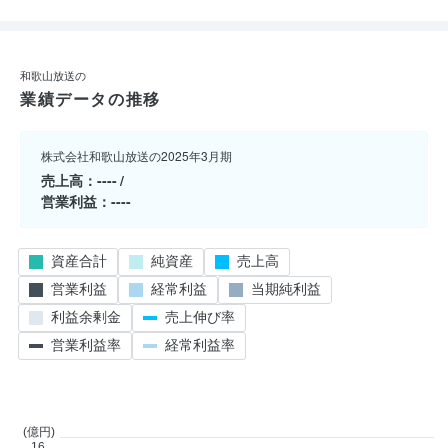
和歌山放送の
業績データの推移
株式会社和歌山放送の2025年3月期
売上高
----
営業利益
----
資産合計
純資産
売上高
営業利益
経常利益
当期純利益
利益余剰金
売上伸び率
営業利益率
経常利益率
(億円)
16