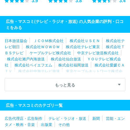
3.9
3.8
3.4
広告・マスコミ(テレビ・ラジオ・放送) の人気企業の評判・口コ
ミをみる
日本放送協会
ＪＣＯＭ株式会社
株式会社ＵＳＥＮ
株式会社テ
レビ朝日
株式会社ＷＯＷＯＷ
株式会社テレビ東京
株式会社Ｔ
ＢＳテレビ
ケーブルテレビ株式会社
中京テレビ放送株式会社
株式会社瀨戸内海放送
株式会社仙台放送
ＹＯＵテレビ株式会
社
株式会社ベイエフエム
株式会社福岡放送
株式会社愛媛ＣＡ
ＴＶ
株式会社中海テレビ放送
東京ケーブルネットワーク株式会
社
湘南ケーブルネットワーク株式会社
スカパーＪＳＡＴ株式会
社
株式会社倉敷ケーブルテレビ
株式会社日本入試センター
岡
もっと見る
山放送株式会社
株式会社宮崎放送
北陸朝日放送株式会社
株式
会社ケーブルメディアワイワイ
北海道テレビ放送株式会社
株式
会社テレビユー福島
福島テレビ株式会社
日本海テレビジョン放
広告・マスコミのカテゴリ一覧
送株式会社
山隂中央テレビジヨン放送株式会社
広告代理店・広告制作
テレビ・ラジオ・放送
新聞
芸能・エン
タメ・映画・音楽
出版業
その他