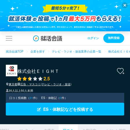
無料登録
ログイン
就活会議TOP
企業を探す
テレビ・ラジオ・放送業界の企業一覧
株式会社ＥＩＧ
株式会社ＥＩＧＨＴ
2.5
東京都
広告・マスコミ(テレビ・ラジオ・放送)
30人以上50人未満
口コミ投稿数（
31
件）
ES・体験記（
0
件）
ES・体験記などを投稿する