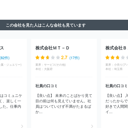
この会社を見た人はこんな会社も見ています
ス
株式会社ＭＴ－Ｄ
2.7
(82件)
(17件)
金属・ジュエリー)
業界：
サービス(その他)
業界：
小売り(ア
本社：
大阪府
本社：
埼玉県
社員の口コミ
社員の口コミ
司はコミュニケ
【良い点】 未来のことばかり見て
【良い点】 
く、楽しく一
目の前は何も見えていません。社
だったからで
した。仕事内
員はついていけず不満がたまるば
好きで人間関
か...
イ...