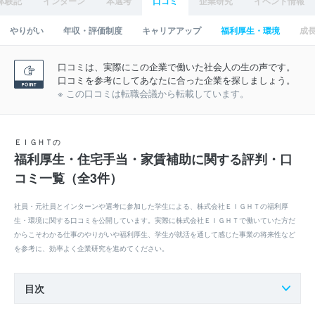
体験記
インターン
本選考
口コミ
企業研究
イベント情報
やりがい
年収・評価制度
キャリアアップ
福利厚生・環境
成
口コミは、実際にこの企業で働いた社会人の生の声です。
口コミを参考にしてあなたに合った企業を探しましょう。
※ この口コミは転職会議から転載しています。
ＥＩＧＨＴの
福利厚生・住宅手当・家賃補助に関する評判・口
コミ一覧（全3件）
社員・元社員とインターンや選考に参加した学生による、株式会社ＥＩＧＨＴの福利厚
生・環境に関する口コミを公開しています。実際に株式会社ＥＩＧＨＴで働いていた方だ
からこそわかる仕事のやりがいや福利厚生、学生が就活を通して感じた事業の将来性など
を参考に、効率よく企業研究を進めてください。
目次