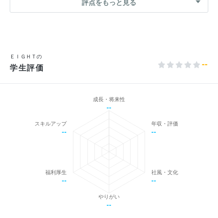
評点をもっと見る
ＥＩＧＨＴの
--
学生評価
成長・将来性
--
スキルアップ
年収・評価
--
--
福利厚生
社風・文化
--
--
やりがい
--