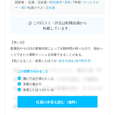
回答者：
社員・元社員 /
20代前半
/
女性
/
7年前 /
ディレクタ
ー・AD
/
社員クラス /
正社員
この口コミ・評点は転職会議から
転載しています。
【良い点】
配属先やその日の業務内容によって出勤時間が様々なので、朝ゆっ
くりできたり通勤ラッシュを回避できることがある。
【気になること・改善したほうが...
続きを読む(全195文字)
この投稿でわかること
働いてみて感じたこと
実際の働き方
改善したほうがいい点
社員の本音を読む（無料）