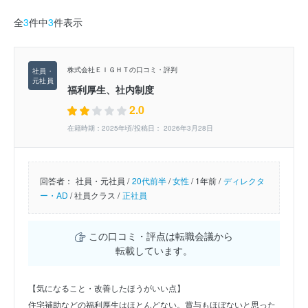
全
3
件中
3
件表示
株式会社ＥＩＧＨＴの口コミ・評判
福利厚生、社内制度
2.0
在籍時期：2025年頃/投稿日： 2026年3月28日
回答者：
社員・元社員 /
20代前半
/
女性
/
1年前 /
ディレクタ
ー・AD
/
社員クラス /
正社員
この口コミ・評点は転職会議から
転載しています。
【気になること・改善したほうがいい点】
住宅補助などの福利厚生はほとんどない。賞与もほぼないと思った