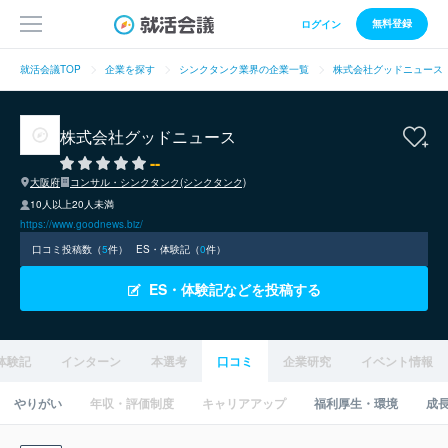
無料登録
ログイン
就活会議TOP
企業を探す
シンクタンク業界の企業一覧
株式会社グッドニュース
株式会社グッドニュース
--
大阪府
コンサル・シンクタンク(シンクタンク)
10人以上20人未満
https://www.goodnews.biz/
口コミ投稿数（
5
件）
ES・体験記（
0
件）
ES・体験記などを投稿する
体験記
インターン
本選考
口コミ
企業研究
イベント情報
やりがい
年収・評価制度
キャリアアップ
福利厚生・環境
成