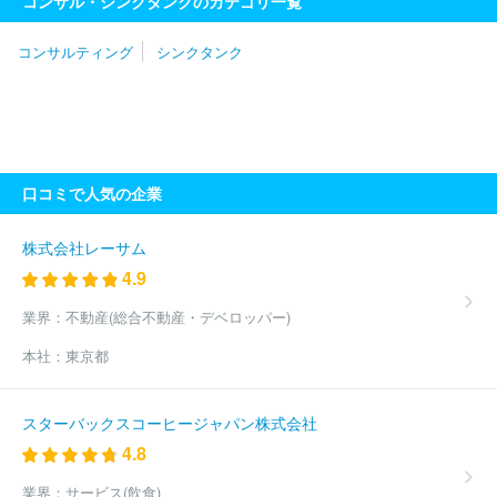
コンサル・シンクタンクのカテゴリ一覧
会社綜合キャリアトラスト
株式会社農林中金総合研究所
株式会
社ＮＴＥＣ
マーケティングパートナー株式会社
エンヴィックス
コンサルティング
シンクタンク
有限会社
エイジスリサーチ・アンド・コンサルティング株式会社
株式会社ジェイド情報システム
口コミで人気の企業
株式会社レーサム
4.9
業界：
不動産(総合不動産・デベロッパー)
本社：
東京都
スターバックスコーヒージャパン株式会社
4.8
業界：
サービス(飲食)