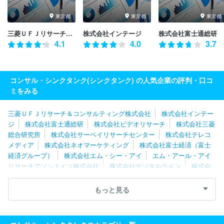
東京都
東京都
東京都
三菱ＵＦＪリサーチ＆コンサルティング株式会社
株式会社インテージ
株式会社富士通総研
4.1
4.0
3.7
コンサル・シンクタンク(シンクタンク) の人気企業の評判・口コ
ミをみる
三菱ＵＦＪリサーチ＆コンサルティング株式会社
株式会社インテー
ジ
株式会社富士通総研
株式会社ビデオリサーチ
株式会社三菱
総合研究所
株式会社サーベイリサーチセンター
株式会社テレコ
メディア
株式会社ネオマーケティング
株式会社富士経済（富士
経済グループ）
株式会社エム・シー・アイ
エム・アール・アイ
リサーチアソシエイツ株式会社
株式会社デジタルライン
株式会
社富士キメラ総研（富士経済グループ）
株式会社綜合企画
株式
会社アイアンドディー
一般財団法人建設物価調査会
株式会社大
もっと見る
和総研
ＨＴＭ株式会社
株式会社浜銀総合研究所
株式会社あぐ
りーん
一般社団法人システム科学研究所
株式会社マーケティン
グフォースジャパン
株式会社プロフィット・ラボラトリー
株式