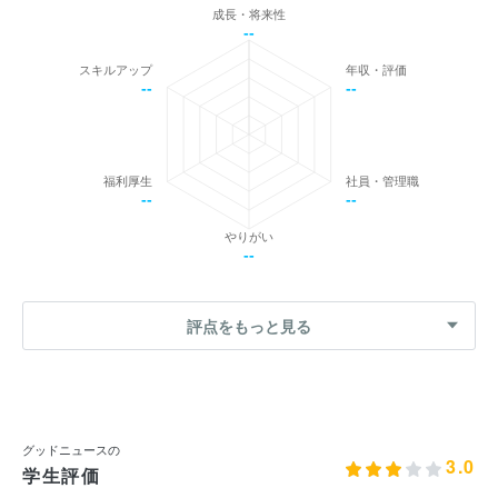
成長・将来性
--
スキルアップ
年収・評価
--
--
福利厚生
社員・管理職
--
--
やりがい
--
評点をもっと見る
グッドニュースの
3.0
学生評価