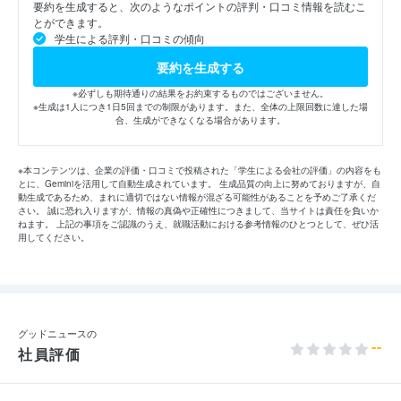
要約を生成すると、次のようなポイントの評判・口コミ情報を読むこ
とができます。
学生による評判・口コミの傾向
要約を生成する
※必ずしも期待通りの結果をお約束するものではございません。
※生成は1人につき1日5回までの制限があります。また、全体の上限回数に達した場
合、生成ができなくなる場合があります。
※本コンテンツは、企業の評価・口コミで投稿された「学生による会社の評価」の内容をも
とに、Geminiを活用して自動生成されています。 生成品質の向上に努めておりますが、自
動生成であるため、まれに適切ではない情報が混ざる可能性があることを予めご了承くだ
さい。 誠に恐れ入りますが、情報の真偽や正確性につきまして、当サイトは責任を負いか
ねます。 上記の事項をご認識のうえ、就職活動における参考情報のひとつとして、ぜひ活
用してください。
グッドニュースの
--
社員評価