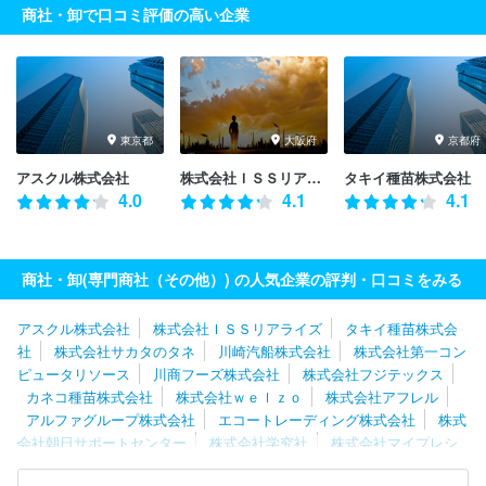
商社・卸で口コミ評価の高い企業
東京都
大阪府
京都府
アスクル株式会社
株式会社ＩＳＳリアライズ
タキイ種苗株式会社
4.0
4.1
4.1
商社・卸(専門商社（その他）) の人気企業の評判・口コミをみる
アスクル株式会社
株式会社ＩＳＳリアライズ
タキイ種苗株式会
社
株式会社サカタのタネ
川崎汽船株式会社
株式会社第一コン
ピュータリソース
川商フーズ株式会社
株式会社フジテックス
カネコ種苗株式会社
株式会社ｗｅｌｚｏ
株式会社アフレル
アルファグループ株式会社
エコートレーディング株式会社
株式
会社朝日サポートセンター
株式会社学究社
株式会社マイプレシ
ャス
株式会社ＴＴＣ
株式会社クリアストーン
株式会社日本ケ