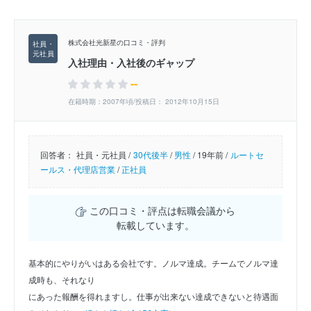
株式会社光新星の口コミ・評判
入社理由・入社後のギャップ
--
在籍時期：2007年頃/投稿日： 2012年10月15日
回答者：
社員・元社員 /
30代後半
/
男性
/
19年前 /
ルートセ
ールス・代理店営業
/
正社員
この口コミ・評点は転職会議から
転載しています。
基本的にやりがいはある会社です。ノルマ達成。チームでノルマ達
成時も、それなり
にあった報酬を得れますし。仕事が出来ない達成できないと待遇面