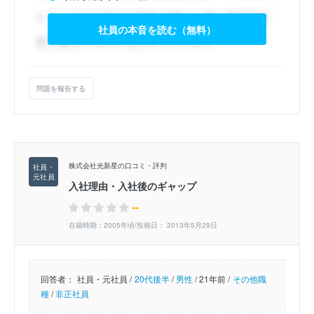
社員の本音を読む（無料）
問題を報告する
株式会社光新星の口コミ・評判
入社理由・入社後のギャップ
--
在籍時期：2005年頃/投稿日： 2013年5月29日
回答者：
社員・元社員 /
20代後半
/
男性
/
21年前 /
その他職
種
/
非正社員