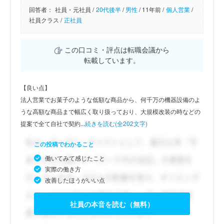
回答者：
社員・元社員 /
20代後半
/
男性
/
11年前 /
個人営業
/
社員クラス /
正社員
この口コミ・評点は転職会議から
転載しています。
【良い点】
法人営業でお菓子のような低額な商品から、何千万の機器設備のよ
うな高額な商品まで幅広く取り扱っており、大規模改装の時などの
提案で全て自社で契約...
続きを読む(全202文字)
この投稿でわかること
働いてみて感じたこと
実際の働き方
改善したほうがいい点
社員の本音を読む（無料）