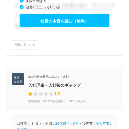
実際の働き方
改善したほうがいい点
社員の本音を読む（無料）
問題を報告する
株式会社光新星の口コミ・評判
入社理由・入社後のギャップ
1.0
在籍時期：2011年頃/投稿日： 2016年6月2日
回答者：
社員・元社員 /
20代前半
/
男性
/
15年前 /
法人営業
/