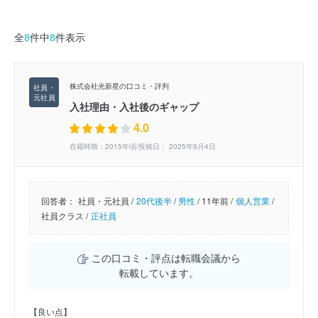
全
8
件中
8
件表示
株式会社光新星の口コミ・評判
入社理由・入社後のギャップ
4.0
在籍時期：2015年頃/投稿日： 2025年9月4日
回答者：
社員・元社員 /
20代後半
/
男性
/
11年前 /
個人営業
/
社員クラス /
正社員
この口コミ・評点は転職会議から
転載しています。
【良い点】