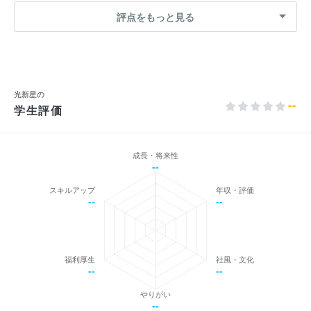
評点をもっと見る
光新星の
--
学生評価
成長・将来性
--
スキルアップ
年収・評価
--
--
福利厚生
社風・文化
--
--
やりがい
--