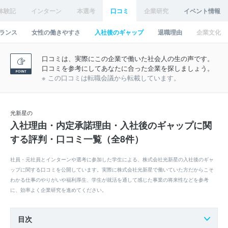
体験記
インターン
本選考
口コミ
企業研究
イベント情報
ランス
女性の働きやすさ
入社後のギャップ
退職理由
企業文化
口コミは、実際にこの企業で働いた社会人の生の声です。
口コミを参考にしてあなたに合った企業を探しましょう。
※ この口コミは転職会議から転載しています。
光新星の
入社理由・内定承諾理由・入社後のギャップに関
する評判・口コミ一覧（全8件）
社員・元社員とインターンや選考に参加した学生による、株式会社光新星の入社後のギャ
ップに関する口コミを公開しています。実際に株式会社光新星で働いていた方だからこそ
わかる仕事のやりがいや福利厚生、学生が就活を通して感じた事業の将来性などを参考
に、効率よく企業研究を進めてください。
目次