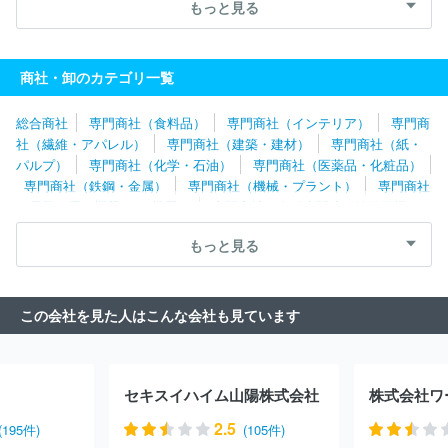
アサプライ
エム・シー・ヘルスケアホールディングス株式会社
もっと見る
ダイヤ株式会社
アビリティーズ・ケアネット株式会社
株式会社
レイメイ藤井
パシバ株式会社
株式会社進研アド
伊藤忠飼料株
式会社
住商ファーマインターナショナル株式会社
株式会社ハー
商社・卸のカテゴリ一覧
モニック
永浜クロス株式会社
株式会社近鉄トレーディングサー
ビス
総合商社
専門商社（食料品）
専門商社（インテリア）
専門商
社（繊維・アパレル）
専門商社（建築・建材）
専門商社（紙・
パルプ）
専門商社（化学・石油）
専門商社（医薬品・化粧品）
専門商社（鉄鋼・金属）
専門商社（機械・プラント）
専門商社
（電子・電気機器・OA機器）
専門商社（自動車関連・輸送用機
器）
専門商社（医療機器）
専門商社（文具・事務用品・日用
もっと見る
品）
専門商社（スポーツ・レジャー用品）
専門商社（その他）
この会社を見た人はこんな会社も見ています
セキスイハイム山陽株式会社
株式会社ワ
2.5
(195件)
(105件)