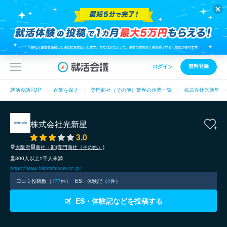
無料登録
ログイン
就活会議TOP
企業を探す
専門商社（その他）業界の企業一覧
株式会社光新星
株式会社光新星
3.0
大阪府
商社・卸(専門商社（その他）)
300人以上1千人未満
https://www.hikarishinsei.co.jp/
口コミ投稿数（
177
件）
ES・体験記（
0
件）
ES・体験記などを投稿する