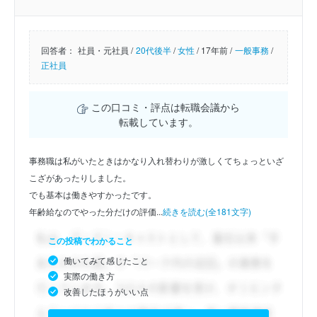
回答者：
社員・元社員 /
20代後半
/
女性
/
17年前 /
一般事務
/
正社員
この口コミ・評点は転職会議から
転載しています。
事務職は私がいたときはかなり入れ替わりが激しくてちょっといざ
こざがあったりしました。
でも基本は働きやすかったです。
年齢給なのでやった分だけの評価...
続きを読む(全181文字)
この投稿でわかること
働いてみて感じたこと
実際の働き方
改善したほうがいい点