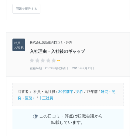
問題を報告する
株式会社光新星の口コミ・評判
入社理由・入社後のギャップ
--
在籍時期：2009年頃/投稿日： 2015年7月11日
回答者：
社員・元社員 /
20代前半
/
男性
/
17年前 /
研究・開
発（医薬）
/
非正社員
この口コミ・評点は転職会議から
転載しています。