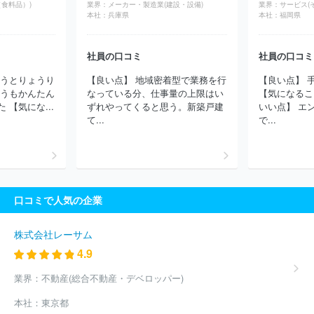
食料品）)
業界：
メーカー・製造業(建設・設備)
業界：
サービス(
本社：
兵庫県
本社：
福岡県
社員の口コミ
社員の口コミ
ょうとりょうり
【良い点】 地域密着型で業務を行
【良い点】 
ゅうもかんたん
なっている分、仕事量の上限はい
【気になるこ
【気にな...
ずれやってくると思う。新築戸建
いい点】 エ
て...
で...
口コミで人気の企業
株式会社レーサム
4.9
業界：
不動産(総合不動産・デベロッパー)
本社：
東京都