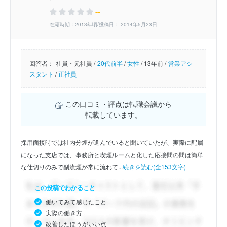
--
在籍時期：2013年頃/投稿日： 2014年5月23日
回答者：
社員・元社員 /
20代前半
/
女性
/
13年前 /
営業アシ
スタント
/
正社員
この口コミ・評点は転職会議から
転載しています。
採用面接時では社内分煙が進んでいると聞いていたが、実際に配属
になった支店では、事務所と喫煙ルームと化した応接間の間は簡単
な仕切りのみで副流煙が常に流れて...
続きを読む(全153文字)
この投稿でわかること
働いてみて感じたこと
実際の働き方
改善したほうがいい点