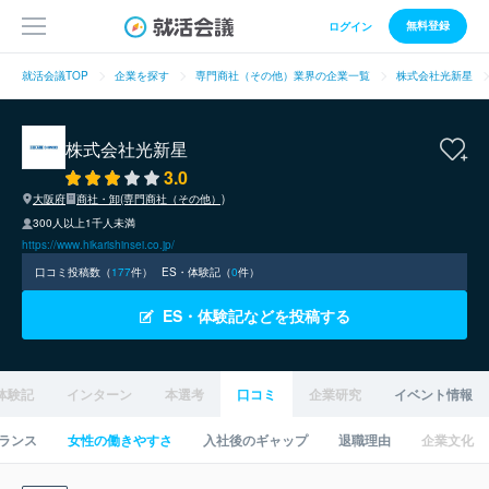
無料登録
ログイン
就活会議TOP
企業を探す
専門商社（その他）業界の企業一覧
株式会社光新星
株式会社光新星
3.0
大阪府
商社・卸(専門商社（その他）)
300人以上1千人未満
https://www.hikarishinsei.co.jp/
口コミ投稿数（
177
件）
ES・体験記（
0
件）
ES・体験記などを投稿する
体験記
インターン
本選考
口コミ
企業研究
イベント情報
ランス
女性の働きやすさ
入社後のギャップ
退職理由
企業文化