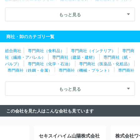
ャス
株式会社ＴＴＣ
株式会社クリアストーン
株式会社日本ケ
アサプライ
エム・シー・ヘルスケアホールディングス株式会社
もっと見る
ダイヤ株式会社
アビリティーズ・ケアネット株式会社
株式会社
レイメイ藤井
パシバ株式会社
株式会社進研アド
伊藤忠飼料株
式会社
住商ファーマインターナショナル株式会社
株式会社ハー
商社・卸のカテゴリ一覧
モニック
永浜クロス株式会社
株式会社近鉄トレーディングサー
ビス
総合商社
専門商社（食料品）
専門商社（インテリア）
専門商
社（繊維・アパレル）
専門商社（建築・建材）
専門商社（紙・
パルプ）
専門商社（化学・石油）
専門商社（医薬品・化粧品）
専門商社（鉄鋼・金属）
専門商社（機械・プラント）
専門商社
（電子・電気機器・OA機器）
専門商社（自動車関連・輸送用機
器）
専門商社（医療機器）
専門商社（文具・事務用品・日用
もっと見る
品）
専門商社（スポーツ・レジャー用品）
専門商社（その他）
この会社を見た人はこんな会社も見ています
セキスイハイム山陽株式会社
株式会社ワ