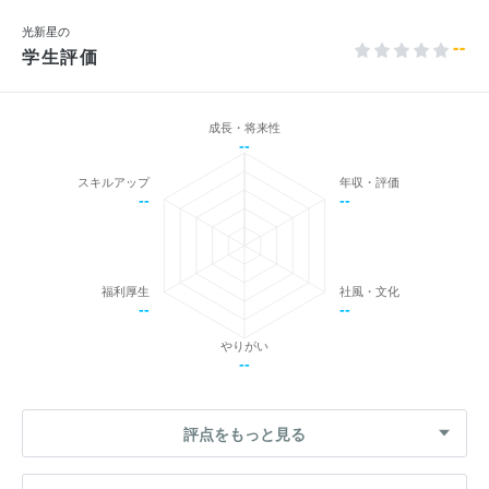
光新星の
--
学生評価
成長・将来性
--
スキルアップ
年収・評価
--
--
福利厚生
社風・文化
--
--
やりがい
--
評点をもっと見る