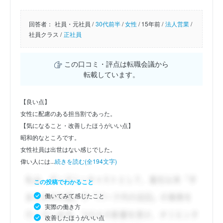
回答者：
社員・元社員 /
30代前半
/
女性
/
15年前 /
法人営業
/
社員クラス /
正社員
この口コミ・評点は転職会議から
転載しています。
【良い点】
女性に配慮のある担当割であった。
【気になること・改善したほうがいい点】
昭和的なところです。
女性社員は出世はない感じでした。
偉い人には...
続きを読む(全194文字)
この投稿でわかること
働いてみて感じたこと
実際の働き方
改善したほうがいい点