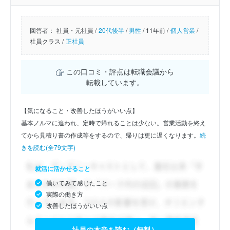
回答者：
社員・元社員 /
20代後半
/
男性
/
11年前 /
個人営業
/
社員クラス /
正社員
この口コミ・評点は転職会議から
転載しています。
【気になること・改善したほうがいい点】
基本ノルマに追われ、定時で帰れることは少ない。営業活動を終え
てから見積り書の作成等をするので、帰りは更に遅くなります。
続
きを読む(全79文字)
就活に活かせること
働いてみて感じたこと
実際の働き方
改善したほうがいい点
社員の本音を読む（無料）