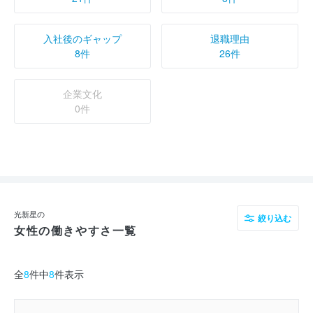
入社後のギャップ
退職理由
8件
26件
企業文化
0件
光新星の
絞り込む
女性の働きやすさ一覧
全
8
件中
8
件表示