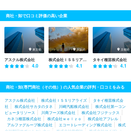
商社・卸で口コミ評価の高い企業
東京都
大阪府
京都府
アスクル株式会社
株式会社ＩＳＳリアライズ
タキイ種苗株式会社
4.0
4.1
4.1
商社・卸(専門商社（その他）) の人気企業の評判・口コミをみる
アスクル株式会社
株式会社ＩＳＳリアライズ
タキイ種苗株式会
社
株式会社サカタのタネ
川崎汽船株式会社
株式会社第一コン
ピュータリソース
川商フーズ株式会社
株式会社フジテックス
カネコ種苗株式会社
株式会社ｗｅｌｚｏ
株式会社アフレル
アルファグループ株式会社
エコートレーディング株式会社
株式
会社朝日サポートセンター
株式会社学究社
株式会社マイプレシ