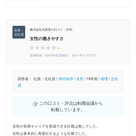
株式会社光新星の口コミ・評判
女性の働きやすさ
--
在籍時期：2007年頃/投稿日： 2011年11月17日
回答者：
社員・元社員 /
30代前半
/
女性
/
19年前 /
経理
/
正社
員
この口コミ・評点は転職会議から
転載しています。
女性が長期キャリアを形成できる社風は無しでした。
女性は基本的に寿退社するような社風でした。