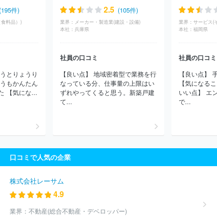
2.5
(195件)
(105件)
食料品）)
業界：
メーカー・製造業(建設・設備)
業界：
サービス(
本社：
兵庫県
本社：
福岡県
社員の口コミ
社員の口コミ
ょうとりょうり
【良い点】 地域密着型で業務を行
【良い点】 
ゅうもかんたん
なっている分、仕事量の上限はい
【気になるこ
【気にな...
ずれやってくると思う。新築戸建
いい点】 エ
て...
で...
口コミで人気の企業
株式会社レーサム
4.9
業界：
不動産(総合不動産・デベロッパー)