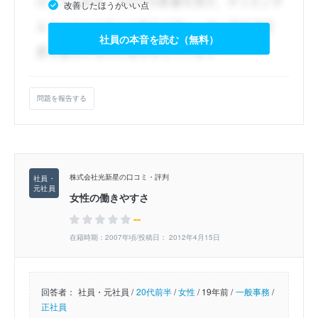
改善したほうがいい点
社員の本音を読む（無料）
問題を報告する
株式会社光新星の口コミ・評判
女性の働きやすさ
--
在籍時期：2007年頃/投稿日： 2012年4月15日
回答者：
社員・元社員 /
20代前半
/
女性
/
19年前 /
一般事務
/
正社員