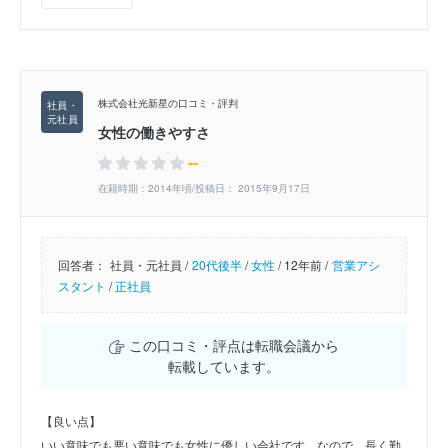
株式会社光新星の口コミ・評判
女性の働きやすさ
--
在籍時期：2014年頃/投稿日： 2015年9月17日
回答者：
社員・元社員 /
20代後半
/
女性
/
12年前 /
営業アシ
スタント
/
正社員
この口コミ・評点は転職会議から
転載しています。
【良い点】
いい意味でも悪い意味でも女性に優しい会社です。なので、長く勤