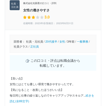
株式会社光新星の口コミ・評判
女性の働きやすさ
3.0
在籍時期：2023年頃/投稿日： 2023年8月31日
回答者：
社員・元社員 /
20代後半
/
女性
/
3年前 /
一般事務
/
社員クラス /
正社員
この口コミ・評点は転職会議から
転載しています。
【良い点】
女性にはとても優しい環境で働きやすかったです。
【気になること・改善したほうがいい点】
毎日同じ仕事の繰り返しなのでキャリアアップやスキルア...
続きを
読む(全89文字)