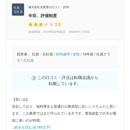
株式会社光新星の口コミ・評判
年収、評価制度
3.0
在籍時期：2010年頃/投稿日： 2024年11月5日
回答者：
社員・元社員 /
20代後半
/
女性
/
16年前 /
社員クラ
ス /
正社員
この口コミ・評点は転職会議から
転載しています。
【良い点】
安定しており、福利厚生も普通の公務員型に近いシステムだと思い
ます。この業界ではまだ守られている方です。警視総監での方が重
役に多いのが特徴。
...
続きを読む(全185文字)