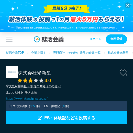
無料登録
ログイン
就活会議TOP
企業を探す
専門商社（その他）業界の企業一覧
株式会社光新星
株式会社光新星
3.0
大阪府
商社・卸(専門商社（その他）)
300人以上1千人未満
https://www.hikarishinsei.co.jp/
口コミ投稿数（
177
件）
ES・体験記（
0
件）
ES・体験記などを投稿する