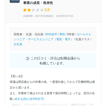
事業の成長・将来性
2.0
在籍時期：2021年頃/投稿日： 2024年5月15日
回答者：
社員・元社員 /
50代前半
/
男性
/
5年前 /
セールスエ
ンジニア・サービスエンジニア（電気・電子）
/
社員クラス /
正社員
この口コミ・評点は転職会議から
転載しています。
【良い点】
現場は閉店後からの作業の為、一度退社後してからで労働時間は適
正かと思います。
また、作業終了後はそのまま直帰で退社時間によっては、翌日の出
勤...
続きを読む(全559文字)