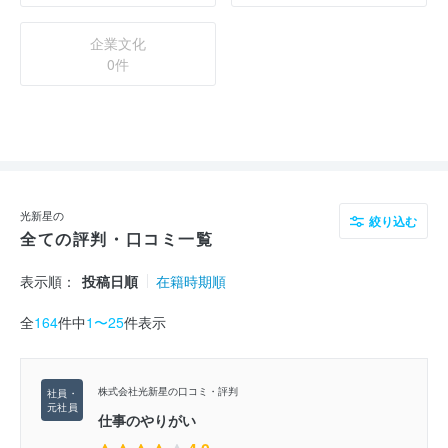
企業文化
0件
光新星の
絞り込む
全ての評判・口コミ一覧
表示順：
投稿日順
在籍時期順
全
164
件中
1〜25
件表示
株式会社光新星の口コミ・評判
仕事のやりがい