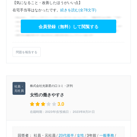
【気になること・改善したほうがいい点】
在宅手当等はなかったです。
続きを読む(全78文字)
会員登録（無料）して閲覧する
問題を報告する
株式会社光新星の口コミ・評判
女性の働きやすさ
3.0
在籍時期：2023年頃/投稿日： 2023年8月31日
回答者：
社員・元社員 /
20代後半
/
女性
/
3年前 /
一般事務
/