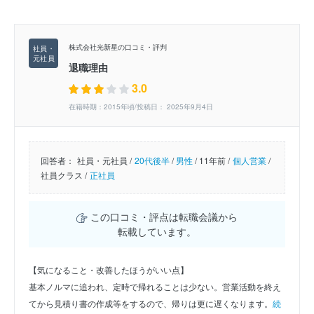
株式会社光新星の口コミ・評判
退職理由
3.0
在籍時期：2015年頃/投稿日： 2025年9月4日
回答者：
社員・元社員 /
20代後半
/
男性
/
11年前 /
個人営業
/
社員クラス /
正社員
この口コミ・評点は転職会議から
転載しています。
【気になること・改善したほうがいい点】
基本ノルマに追われ、定時で帰れることは少ない。営業活動を終え
てから見積り書の作成等をするので、帰りは更に遅くなります。
続