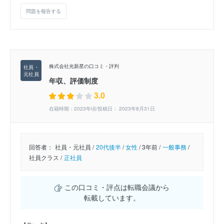
問題を報告する
株式会社光新星の口コミ・評判
年収、評価制度
3.0
在籍時期：2023年頃/投稿日： 2023年8月31日
回答者：
社員・元社員 /
20代後半
/
女性
/
3年前 /
一般事務
/
社員クラス /
正社員
この口コミ・評点は転職会議から
転載しています。