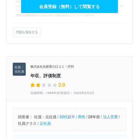
会員登録（無料）して閲覧する
問題を報告する
株式会社光新星の口コミ・評判
年収、評価制度
2.0
在籍時期：1998年頃/投稿日： 2023年2月2日
回答者：
社員・元社員 /
20代前半
/
男性
/
28年前 /
法人営業
/
社員クラス /
正社員