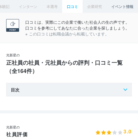
体験記
インターン
本選考
口コミ
企業研究
イベント情報
口コミは、実際にこの企業で働いた社会人の生の声です。
口コミを参考にしてあなたに合った企業を探しましょう。
※ この口コミは転職会議から転載しています。
光新星の
正社員の社員・元社員からの評判・口コミ一覧
（全164件）
目次
光新星の
3.0
社員評価