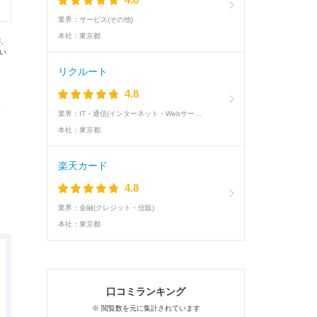
業界：
サービス(その他)
本社：
東京都
が、
い
リクルート
4.8
業界：
IT・通信(インターネット・Webサービス)
本社：
東京都
楽天カード
4.8
業界：
金融(クレジット・信販)
本社：
東京都
口コミランキング
※ 閲覧数を元に集計されています