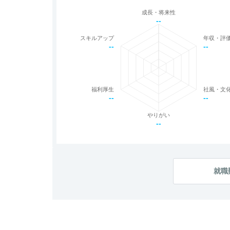
成長・将来性
--
スキルアップ
年収・評
--
--
福利厚生
社風・文
--
--
やりがい
--
就職