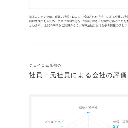
※本コンテンツは、企業の評価・口コミで投稿された「学生による会社の評価」
自動生成であるため、まれに適切ではない情報が混ざる可能性があることを
かねます。 上記の事項をご認識のうえ、就職活動における参考情報のひとつ
ジェイコム九州の
社員・元社員による会社の評価
成長・将来性
--
スキルアップ
年収・評
--
2.7