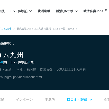
支援
ES・体験記
就活速報
就活QAラボ
就活会議Jobs
イコム九州
株式会社ジェイコム九州の評判・口コミ一覧（全60件）
よる解散等）。
コム九州
60
件)
ES・体験記(
0
件)
オ・放送)
本社：
福岡県
従業員数： 300人以上1千人未満
co.jp/group/kyushu/about.html
験記
インターン
本選考
口コミ・評価
企