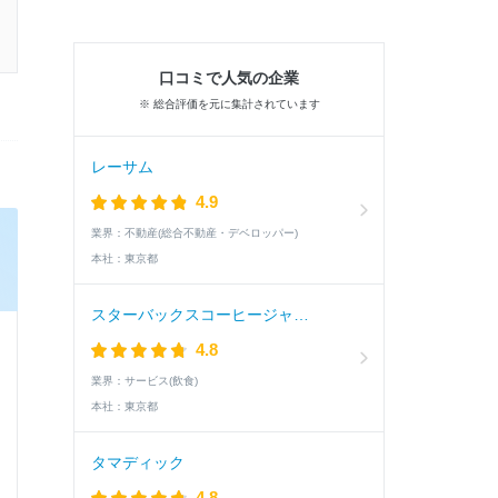
口コミで人気の企業
※ 総合評価を元に集計されています
レーサム
4.9
業界：
不動産(総合不動産・デベロッパー)
本社：
東京都
スターバックスコーヒージャパン
4.8
業界：
サービス(飲食)
本社：
東京都
タマディック
4.8