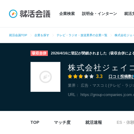
企業検索
説明会・インターン
就活
就活会議TOP
企業を探す
テレビ・ラジオ・放送業界の企業一覧
株式会社ジェ
吸収合併
2026/4/16に登記が閉鎖されました（吸収合併に
株式会社ジェイ
3.3
口コミ投稿数(
業界：
広告・マスコミ(テレビ・ラジ
URL：
https://group-companies.jcom.
TOP
マッチ度
就活速報
ES・体