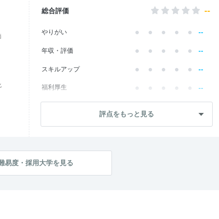
--
総合評価
--
やりがい
価
--
年収・評価
--
スキルアップ
化
--
福利厚生
--
成長・将来性
評点をもっと見る
--
社員・管理職
--
ワークライフ
--
社風・文化
難易度・採用大学を見る
--
女性の働きやすさ
--
入社後のギャップ
--
入社難易度