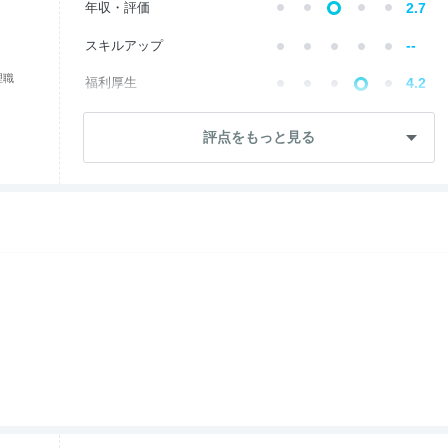
年収・評価
2.7
--
スキルアップ
理職
福利厚生
4.2
--
成長・将来性
評点をもっと見る
--
社員・管理職
ワークライフ
4.2
--
女性の働きやすさ
入社後のギャップ
2.1
--
退職理由