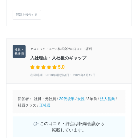
問題を報告する
アスミック・エース株式会社の口コミ・評判
入社理由・入社後のギャップ
5.0
在籍時期：2018年頃/投稿日： 2026年1月19日
回答者：
社員・元社員 /
20代後半
/
女性
/
8年前 /
法人営業
/
社員クラス /
正社員
この口コミ・評点は転職会議から
転載しています。