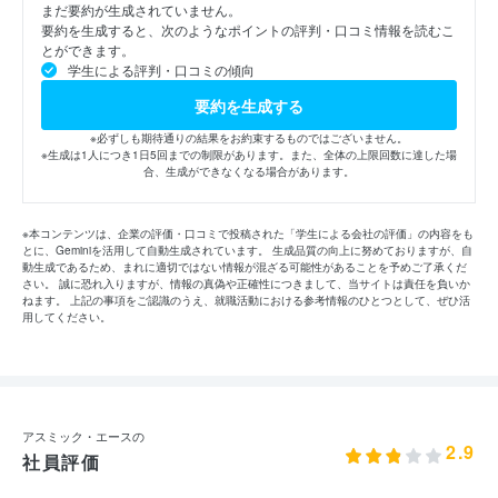
まだ要約が生成されていません。
要約を生成すると、次のようなポイントの評判・口コミ情報を読むこ
とができます。
学生による評判・口コミの傾向
要約を生成する
※必ずしも期待通りの結果をお約束するものではございません。
※生成は1人につき1日5回までの制限があります。また、全体の上限回数に達した場
合、生成ができなくなる場合があります。
※本コンテンツは、企業の評価・口コミで投稿された「学生による会社の評価」の内容をも
とに、Geminiを活用して自動生成されています。 生成品質の向上に努めておりますが、自
動生成であるため、まれに適切ではない情報が混ざる可能性があることを予めご了承くだ
さい。 誠に恐れ入りますが、情報の真偽や正確性につきまして、当サイトは責任を負いか
ねます。 上記の事項をご認識のうえ、就職活動における参考情報のひとつとして、ぜひ活
用してください。
アスミック・エースの
2.9
社員評価