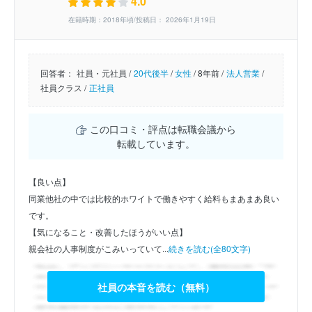
4.0
在籍時期：2018年頃/投稿日： 2026年1月19日
回答者：
社員・元社員 /
20代後半
/
女性
/
8年前 /
法人営業
/
社員クラス /
正社員
この口コミ・評点は転職会議から
転載しています。
【良い点】
同業他社の中では比較的ホワイトで働きやすく給料もまあまあ良い
です。
【気になること・改善したほうがいい点】
親会社の人事制度がこみいっていて...
続きを読む(全80文字)
社員の本音を読む（無料）