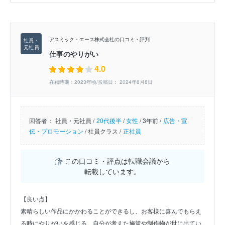
アスミック・エース株式会社の口コミ・評判
仕事のやりがい
4.0
在籍時期：2023年頃/投稿日： 2024年8月8日
回答者：
社員・元社員 /
20代後半
/
女性
/
3年前 /
広告・宣
伝・プロモーション
/
社員クラス /
正社員
この口コミ・評点は転職会議から
転載しています。
【良い点】
素晴らしい作品にかかわることができるし、お客様に喜んでもらえ
る時にやりがいを感じる。自分が考えた施策や制作物が世に出てい