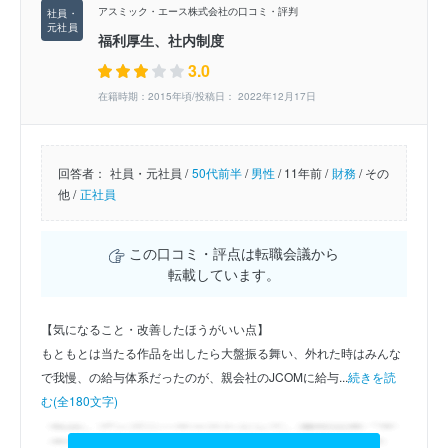
アスミック・エース株式会社の口コミ・評判
福利厚生、社内制度
3.0
在籍時期：2015年頃/投稿日： 2022年12月17日
回答者：
社員・元社員 /
50代前半
/
男性
/
11年前 /
財務
/
その
他 /
正社員
この口コミ・評点は転職会議から
転載しています。
【気になること・改善したほうがいい点】
もともとは当たる作品を出したら大盤振る舞い、外れた時はみんな
で我慢、の給与体系だったのが、親会社のJCOMに給与...
続きを読
む(全180文字)