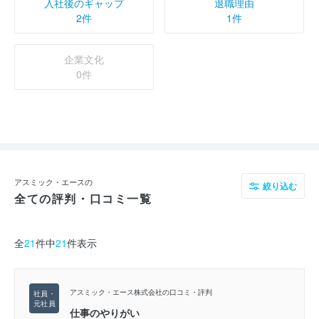
入社後のギャップ
退職理由
2件
1件
企業文化
0件
アスミック・エースの
絞り込む
全ての評判・口コミ一覧
全
21
件中
21
件表示
アスミック・エース株式会社の口コミ・評判
仕事のやりがい