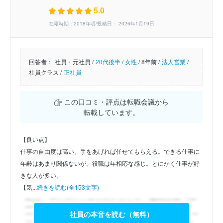
5.0
在籍時期：2018年頃/投稿日： 2026年1月19日
回答者：
社員・元社員 /
20代後半
/
女性
/
8年前 /
法人営業
/
社員クラス /
正社員
この口コミ・評点は転職会議から
転載しています。
【良い点】
仕事の自由度は高い。手をあげれば任せてもらえる。できる仕事に
年齢はあまり関係ないが、役職は年相応な感じ。とにかく仕事が好
きな人が多い。
【気...
続きを読む(全153文字)
社員の本音を読む（無料）