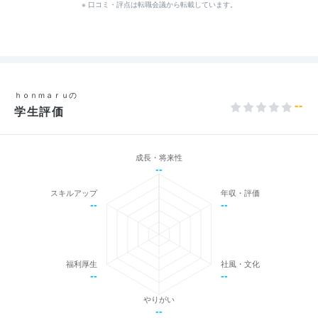
※ 口コミ・評点は転職会議から転載しています。
ｈｏｎｍａｒｕの
--
学生評価
成長・将来性
--
スキルアップ
年収・評価
--
--
福利厚生
社風・文化
--
--
やりがい
--