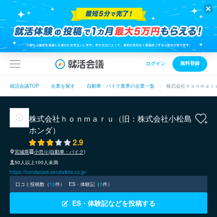
無料登録
ログイン
就活会議TOP
企業を探す
自動車・バイク業界の企業一覧
株式会社ｈｏｎｍａｒ
株式会社ｈｏｎｍａｒｕ（旧：株式会社小松島
ホンダ）
2.9
宮城県
小売り(自動車・バイク)
50人以上100人未満
https://hondacars-sendaikita.co.jp/
口コミ投稿数（
10
件）
ES・体験記（
0
件）
ES・体験記などを投稿する