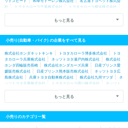
ッドスピード
和幸モトーレン株式会社
名古屋トヨペット株式会
社
トヨタカローラ千葉株式会社
トヨタカローラ横浜株式会社
株式会社ジーアフター
株式会社ホワイトハウス
トヨタカローラ
名古屋株式会社
千葉日産自動車株式会社
株式会社川内自動車
もっと見る
東邦オート株式会社
株式会社ワイビーエー
愛知日産自動車株式
会社
株式会社関東マツダ
株式会社フジ・コーポレーション
株
式会社レッドバロン
株式会社ホンダネットキンキ
ホンダカーズ
小売り(自動車・バイク) の企業をすべて見る
佐賀株式会社
株式会社エー・エル・シー
東京マツダ販売株式会
社
株式会社ホンダネットキンキ
トヨタカローラ博多株式会社
トヨ
タカローラ兵庫株式会社
ネッツトヨタ瀬戸内株式会社
株式会社
ホンダ四輪販売長崎
株式会社ホンダカーズ兵庫
日産プリンス愛
媛販売株式会社
日産プリンス熊本販売株式会社
ネッツトヨタ広
島株式会社
兵庫トヨタ自動車株式会社
株式会社九州マツダ
ネ
ッツトヨタ兵庫株式会社
トヨタカローラ岡山株式会社
ネッツト
ヨタ香川株式会社
トヨタカローラ広島株式会社
ホンダカーズ佐
賀株式会社
ネッツトヨタ北九州株式会社
神戸トヨペット株式会
もっと見る
社
福岡トヨタ自動車株式会社
名古屋トヨペット株式会社
大阪
トヨタＮｏｒｔｈ株式会社
株式会社関西マツダ
トヨタカローラ
名古屋株式会社
株式会社ホンダ四輪販売北陸
ネッツトヨタヤサ
小売りのカテゴリ一覧
カ株式会社
愛知日産自動車株式会社
静岡日産自動車株式会社
株式会社ホンダカーズ三重
株式会社甲信マツダ
株式会社スズキ