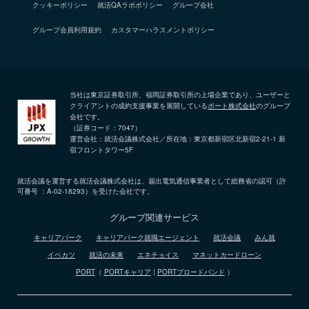
クッキーポリシー
就活QAラボポリシー
グループ会社
グループ会員利用規約
カスタマーハラスメントポリシー
当社は東京証券取引所、福岡証券取引所の上場企業であり、ユーザーと
クライアントの成約支援事業を展開している
ポート株式会社
のグループ
会社です。
（証券コード：7047）
運営会社：就活会議株式会社／所在地：東京都新宿区北新宿2-21-1 新
宿フロントタワー5F
就活会議を運営する就活会議株式会社は、届出電気通信事業者として総務省の認可（許
可番号 ：A-02-18293）を受けた会社です。