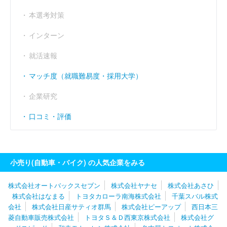
経常利益率
----
（％）
本選考対策
インターン
就活速報
マッチ度（就職難易度・採用大学）
企業研究
口コミ・評価
小売り(自動車・バイク) の人気企業をみる
株式会社オートバックスセブン
株式会社ヤナセ
株式会社あさひ
株式会社はなまる
トヨタカローラ南海株式会社
千葉スバル株式
会社
株式会社日産サティオ群馬
株式会社ピーアップ
西日本三
菱自動車販売株式会社
トヨタＳ＆Ｄ西東京株式会社
株式会社グ