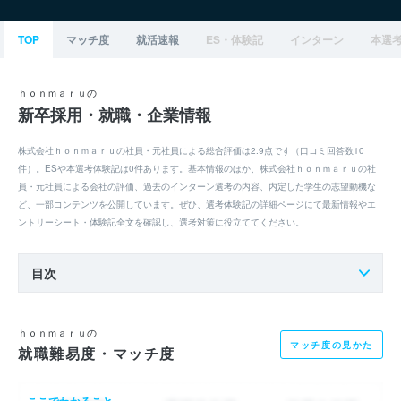
TOP
マッチ度
就活速報
ES・体験記
インターン
本選
ｈｏｎｍａｒｕの
新卒採用・就職・企業情報
株式会社ｈｏｎｍａｒｕの社員・元社員による総合評価は2.9点です（口コミ回答数10
件）。ESや本選考体験記は0件あります。基本情報のほか、株式会社ｈｏｎｍａｒｕの社
員・元社員による会社の評価、過去のインターン選考の内容、内定した学生の志望動機な
ど、一部コンテンツを公開しています。ぜひ、選考体験記の詳細ページにて最新情報やエ
ントリーシート・体験記全文を確認し、選考対策に役立ててください。
目次
ｈｏｎｍａｒｕの
マッチ度の見かた
就職難易度・マッチ度
ここでわかること