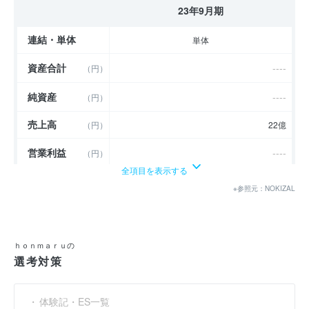
23年9月期
連結・単体
単体
資産合計
----
（円）
純資産
----
（円）
売上高
（円）
22億
営業利益
----
（円）
全項目を表示する
経常利益
----
（円）
※参照元：NOKIZAL
当期純利益
----
（円）
利益余剰金
----
（円）
ｈｏｎｍａｒｕの
選考対策
売上伸び率
----
（％）
営業利益率
----
（％）
体験記・ES一覧