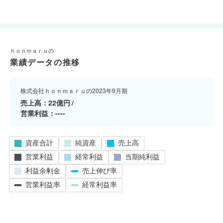
ｈｏｎｍａｒｕの
業績データの推移
株式会社ｈｏｎｍａｒｕの2023年9月期
売上高
22億円
営業利益
----
資産合計
純資産
売上高
営業利益
経常利益
当期純利益
利益余剰金
売上伸び率
営業利益率
経常利益率