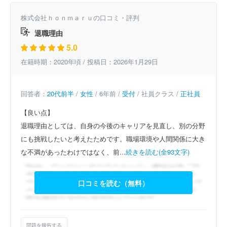
株式会社ｈｏｎｍａｒｕの口コミ・評判
退職理由
5.0
在籍時期：2020年頃 / 投稿日：2026年1月29日
回答者：
20代前半
/
女性
/ 6年前 /
受付
/ 社員クラス /
正社員
【良い点】
退職理由としては、自身の今後のキャリアを見直し、別の分野
にも挑戦したいと考えたためです。職場環境や人間関係に大き
な不満があったわけではなく、前...
続きを読む(全93文字)
口コミを読む（無料）
問題を報告する