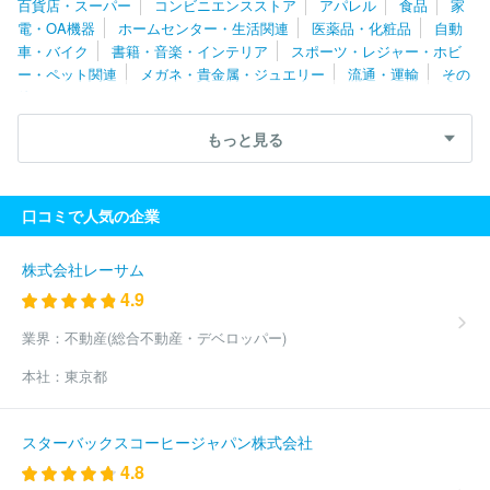
百貨店・スーパー
コンビニエンスストア
アパレル
食品
家
自販静岡
西日本三菱自動車販売株式会社
株式会社ホンダカーズ
電・OA機器
ホームセンター・生活関連
医薬品・化粧品
自動
三河
ネッツトヨタ中京株式会社
東海マツダ販売株式会社
株式
車・バイク
書籍・音楽・インテリア
スポーツ・レジャー・ホビ
会社グッドスピード
中部三菱自動車販売株式会社
株式会社はな
ー・ペット関連
メガネ・貴金属・ジュエリー
流通・運輸
その
まる
静岡スバル自動車株式会社
トヨタカローラ愛知株式会社
他
株式会社名鉄アオト
サーラカーズジャパン株式会社
株式会社ホ
ワイトハウス
ＤＡＩＷＡ ＣＹＣＬＥ株式会社
株式会社エー・
もっと見る
エル・シー
トヨタカローラ南海株式会社
株式会社レッドバロン
トヨタモビリティ中京株式会社
長野日野自動車株式会社
Ｆｏ
ｒ Ｎｅｘｔ株式会社
ネッツトヨタ道都株式会社
株式会社日産
口コミで人気の企業
サティオ群馬
日産プリンス茨城販売株式会社
ＡＧＨトヨタ札幌
株式会社
十勝三菱自動車販売株式会社
ネッツトヨタ函館株式会
社
埼玉ダイハツ販売株式会社
大久自動車販売株式会社
株式会
株式会社レーサム
社ホンダカーズ栃木中央
茨城トヨペット株式会社
ホンダカーズ
4.9
南北海道株式会社
株式会社ホンダカーズ前橋
日産プリンス栃木
販売株式会社
トヨタカローラ秋田株式会社
福島スバル自動車株
業界：
不動産(総合不動産・デベロッパー)
式会社
函館トヨタ自動車株式会社
株式会社ナオイオート
株式
本社：
東京都
会社ホンダモビリティ南関東
和幸モトーレン株式会社
ネッツト
ヨタみちのく株式会社
茨城日産自動車株式会社
東日本三菱自動
車販売株式会社
ネッツトヨタ埼玉株式会社
北海道スバル株式会
スターバックスコーヒージャパン株式会社
社
株式会社ジーアフター
トヨタカローラ横浜株式会社
株式会
4.8
社ホンダカーズ神奈川北
株式会社川内自動車
東邦オート株式会