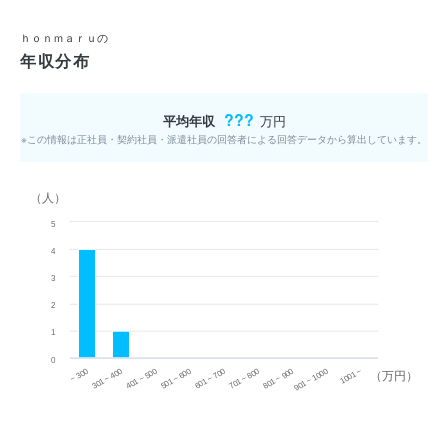
ｈｏｎｍａｒｕの
年収分布
???
平均年収
万円
※この情報は正社員・契約社員・派遣社員の回答者による回答データから算出しています。
（人）
5
4
3
2
1
0
~ 300
701 ~ 800
301 ~ 400
801 ~ 900
401 ~ 500
901 ~ 1000
501 ~ 600
601 ~ 700
1001 ~
（万円）