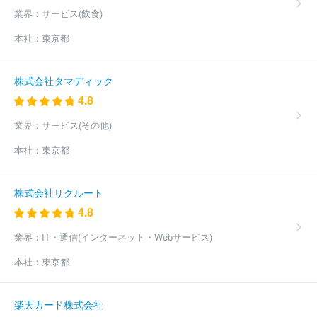
社
モトーレンニイガタ株式会社
トヨタＳ＆Ｄ西東京株式会社
業界：
サービス(飲食)
株式会社関東マツダ
株式会社ワイビーエー
株式会社オートバッ
クスセブン
株式会社アップガレージ
株式会社日動自販
株式会
本社：
東京都
社ヤナセ
ＣＫアセット株式会社
千葉日産自動車株式会社
日産
東京販売株式会社
株式会社ピーアップ
株式会社サンオータス
東京マツダ販売株式会社
ネッツトヨタ東都株式会社
新潟トヨタ
株式会社タマディック
自動車株式会社
千葉スバル株式会社
神奈川スバル株式会社
ト
4.8
ヨタカローラ千葉株式会社
日産プリンス長野販売株式会社
株式
会社あさひ
株式会社フジ・コーポレーション
ほか(2169件)
業界：
サービス(その他)
本社：
東京都
株式会社リクルート
4.8
業界：
IT・通信(インターネット・Webサービス)
本社：
東京都
楽天カード株式会社