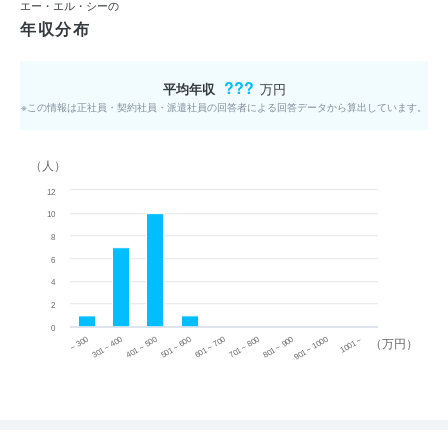
エー・エル・シーの
年収分布
???
平均年収
万円
※この情報は正社員・契約社員・派遣社員の回答者による回答データから算出しています。
（人）
12
10
8
6
4
2
0
~ 300
701 ~ 800
301 ~ 400
801 ~ 900
401 ~ 500
901 ~ 1000
501 ~ 600
601 ~ 700
1001 ~
（万円）