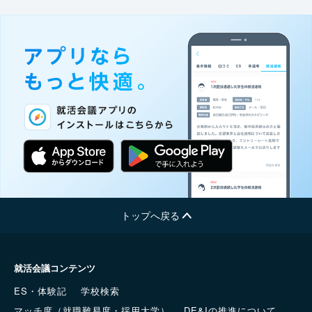
トップへ戻る
就活会議コンテンツ
ES・体験記
学校検索
マッチ度（就職難易度・採用大学）
DE&Iの推進について