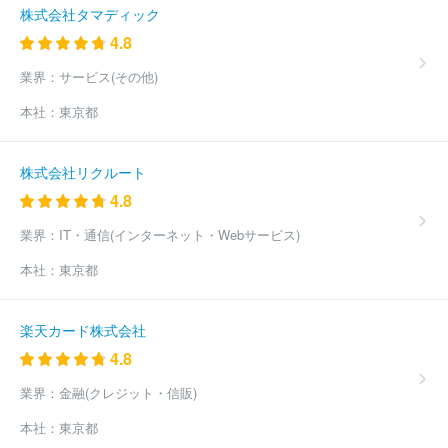
マツダ販売株式会社
ネッツトヨタ東都株式会社
新潟トヨタ自動
株式会社タマディック
車株式会社
千葉スバル株式会社
神奈川スバル株式会社
トヨタ
4.8
カローラ千葉株式会社
日産プリンス長野販売株式会社
株式会社
あさひ
株式会社フジ・コーポレーション
ほか(2169件)
業界：
サービス(その他)
本社：
東京都
株式会社リクルート
4.8
業界：
IT・通信(インターネット・Webサービス)
本社：
東京都
楽天カード株式会社
4.8
業界：
金融(クレジット・信販)
本社：
東京都