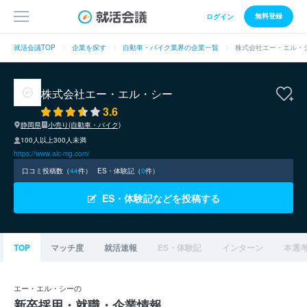
無料登録
ログイン
就活会議TOP
企業を探す
自動車・バイク業界の企業一覧
株式会社エー・エル・
株式会社エー・エル・シー
3.6
静岡県
小売り(自動車・バイク)
100人以上300人未満
https://www.alc-mg.com/
口コミ投稿数（
44
件）
ES・体験記（
0
件）
ES・体験記などを投稿する
TOP
マッチ度
就活速報
ES・体験記
インターン
本選
エー・エル・シーの
新卒採用・就職・企業情報