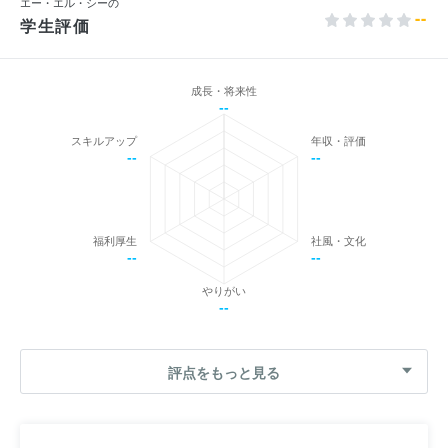
エー・エル・シーの
--
学生評価
成長・将来性
--
スキルアップ
年収・評価
--
--
福利厚生
社風・文化
--
--
やりがい
--
評点をもっと見る