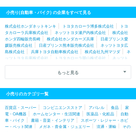
会社
株式会社関東マツダ
株式会社フジ・コーポレーション
株
式会社レッドバロン
株式会社ホンダネットキンキ
ホンダカーズ
小売り(自動車・バイク) の企業をすべて見る
佐賀株式会社
東京マツダ販売株式会社
トヨタカローラ広島株式
会社
株式会社ホンダネットキンキ
トヨタカローラ博多株式会社
トヨ
タカローラ兵庫株式会社
ネッツトヨタ瀬戸内株式会社
株式会社
ホンダ四輪販売長崎
株式会社ホンダカーズ兵庫
日産プリンス愛
媛販売株式会社
日産プリンス熊本販売株式会社
ネッツトヨタ広
島株式会社
兵庫トヨタ自動車株式会社
株式会社九州マツダ
ネ
ッツトヨタ兵庫株式会社
トヨタカローラ岡山株式会社
ネッツト
ヨタ香川株式会社
トヨタカローラ広島株式会社
ホンダカーズ佐
賀株式会社
ネッツトヨタ北九州株式会社
神戸トヨペット株式会
もっと見る
社
福岡トヨタ自動車株式会社
名古屋トヨペット株式会社
大阪
トヨタＮｏｒｔｈ株式会社
株式会社関西マツダ
トヨタカローラ
名古屋株式会社
株式会社ホンダ四輪販売北陸
ネッツトヨタヤサ
小売りのカテゴリ一覧
カ株式会社
愛知日産自動車株式会社
静岡日産自動車株式会社
株式会社ホンダカーズ三重
株式会社甲信マツダ
株式会社スズキ
百貨店・スーパー
コンビニエンスストア
アパレル
食品
家
自販静岡
西日本三菱自動車販売株式会社
株式会社ホンダカーズ
電・OA機器
ホームセンター・生活関連
医薬品・化粧品
自動
三河
ネッツトヨタ中京株式会社
東海マツダ販売株式会社
株式
車・バイク
書籍・音楽・インテリア
スポーツ・レジャー・ホビ
会社グッドスピード
中部三菱自動車販売株式会社
株式会社はな
ー・ペット関連
メガネ・貴金属・ジュエリー
流通・運輸
その
まる
静岡スバル自動車株式会社
トヨタカローラ愛知株式会社
他
株式会社名鉄アオト
サーラカーズジャパン株式会社
株式会社ホ