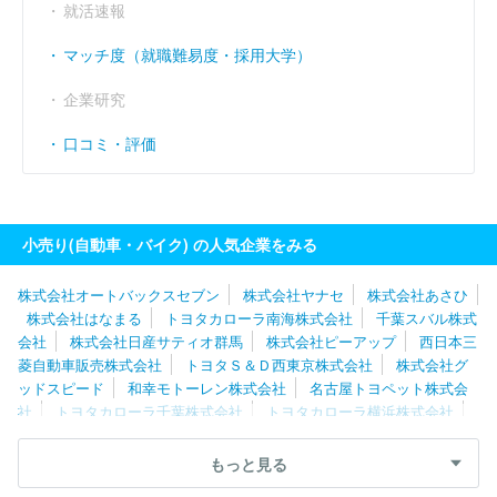
就活速報
マッチ度（就職難易度・採用大学）
企業研究
口コミ・評価
小売り(自動車・バイク) の人気企業をみる
株式会社オートバックスセブン
株式会社ヤナセ
株式会社あさひ
株式会社はなまる
トヨタカローラ南海株式会社
千葉スバル株式
会社
株式会社日産サティオ群馬
株式会社ピーアップ
西日本三
菱自動車販売株式会社
トヨタＳ＆Ｄ西東京株式会社
株式会社グ
ッドスピード
和幸モトーレン株式会社
名古屋トヨペット株式会
社
トヨタカローラ千葉株式会社
トヨタカローラ横浜株式会社
株式会社ジーアフター
株式会社ホワイトハウス
トヨタカローラ
名古屋株式会社
千葉日産自動車株式会社
株式会社川内自動車
もっと見る
東邦オート株式会社
株式会社ワイビーエー
愛知日産自動車株式