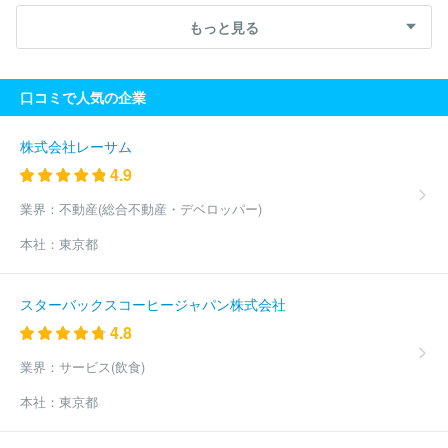
ワイトハウス
ＤＡＩＷＡ ＣＹＣＬＥ株式会社
トヨタカローラ
もっと見る
南海株式会社
株式会社レッドバロン
トヨタモビリティ中京株式
会社
長野日野自動車株式会社
Ｆｏｒ Ｎｅｘｔ株式会社
ネッ
ツトヨタ道都株式会社
株式会社日産サティオ群馬
日産プリンス
口コミで人気の企業
茨城販売株式会社
ＡＧＨトヨタ札幌株式会社
十勝三菱自動車販
売株式会社
ネッツトヨタ函館株式会社
埼玉ダイハツ販売株式会
社
株式会社ｈｏｎｍａｒｕ
大久自動車販売株式会社
株式会社
株式会社レーサム
ホンダカーズ栃木中央
茨城トヨペット株式会社
ホンダカーズ南
4.9
北海道株式会社
株式会社ホンダカーズ前橋
日産プリンス栃木販
売株式会社
トヨタカローラ秋田株式会社
福島スバル自動車株式
業界：
不動産(総合不動産・デベロッパー)
会社
函館トヨタ自動車株式会社
株式会社ナオイオート
株式会
本社：
東京都
社ホンダモビリティ南関東
和幸モトーレン株式会社
ネッツトヨ
タみちのく株式会社
茨城日産自動車株式会社
東日本三菱自動車
販売株式会社
ネッツトヨタ埼玉株式会社
北海道スバル株式会社
スターバックスコーヒージャパン株式会社
株式会社ジーアフター
トヨタカローラ横浜株式会社
株式会社ホ
4.8
ンダカーズ神奈川北
株式会社川内自動車
東邦オート株式会社
モトーレンニイガタ株式会社
トヨタＳ＆Ｄ西東京株式会社
株式
業界：
サービス(飲食)
会社関東マツダ
株式会社ワイビーエー
株式会社オートバックス
セブン
株式会社アップガレージ
株式会社日動自販
株式会社ヤ
本社：
東京都
ナセ
ＣＫアセット株式会社
千葉日産自動車株式会社
日産東京
販売株式会社
株式会社ピーアップ
株式会社サンオータス
東京