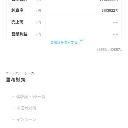
純資産
（円）
6億3922万
売上高
----
（円）
営業利益
----
（円）
全項目を表示する
経常利益
----
（円）
※参照元：NOKIZAL
当期純利益
（円）
2億2397万
利益余剰金
（円）
4億2897万
エー・エル・シーの
選考対策
売上伸び率
----
（％）
営業利益率
----
（％）
体験記・ES一覧
経常利益率
----
（％）
本選考対策
インターン