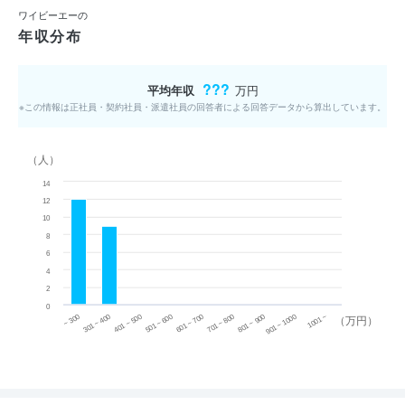
ワイビーエーの
年収分布
???
平均年収
万円
※この情報は正社員・契約社員・派遣社員の回答者による回答データから算出しています。
（人）
14
12
10
8
6
4
2
0
~ 300
701 ~ 800
301 ~ 400
801 ~ 900
401 ~ 500
901 ~ 1000
501 ~ 600
601 ~ 700
1001 ~
（万円）