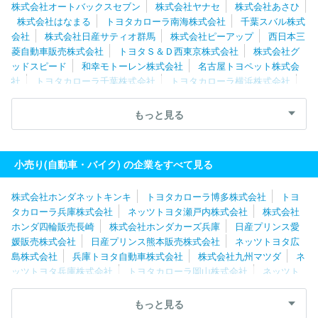
株式会社オートバックスセブン
株式会社ヤナセ
株式会社あさひ
株式会社はなまる
トヨタカローラ南海株式会社
千葉スバル株式
会社
株式会社日産サティオ群馬
株式会社ピーアップ
西日本三
菱自動車販売株式会社
トヨタＳ＆Ｄ西東京株式会社
株式会社グ
ッドスピード
和幸モトーレン株式会社
名古屋トヨペット株式会
社
トヨタカローラ千葉株式会社
トヨタカローラ横浜株式会社
株式会社ジーアフター
株式会社ホワイトハウス
トヨタカローラ
名古屋株式会社
千葉日産自動車株式会社
株式会社川内自動車
もっと見る
東邦オート株式会社
愛知日産自動車株式会社
株式会社関東マツ
ダ
株式会社フジ・コーポレーション
株式会社レッドバロン
株
式会社ホンダネットキンキ
ホンダカーズ佐賀株式会社
株式会社
小売り(自動車・バイク) の企業をすべて見る
エー・エル・シー
東京マツダ販売株式会社
サーラカーズジャパ
ン株式会社
株式会社ホンダネットキンキ
トヨタカローラ博多株式会社
トヨ
タカローラ兵庫株式会社
ネッツトヨタ瀬戸内株式会社
株式会社
ホンダ四輪販売長崎
株式会社ホンダカーズ兵庫
日産プリンス愛
媛販売株式会社
日産プリンス熊本販売株式会社
ネッツトヨタ広
島株式会社
兵庫トヨタ自動車株式会社
株式会社九州マツダ
ネ
ッツトヨタ兵庫株式会社
トヨタカローラ岡山株式会社
ネッツト
ヨタ香川株式会社
トヨタカローラ広島株式会社
ホンダカーズ佐
賀株式会社
ネッツトヨタ北九州株式会社
神戸トヨペット株式会
もっと見る
社
福岡トヨタ自動車株式会社
名古屋トヨペット株式会社
大阪