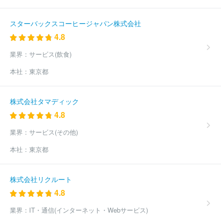
ーレン株式会社
ネッツトヨタみちのく株式会社
茨城日産自動車
株式会社
東日本三菱自動車販売株式会社
ネッツトヨタ埼玉株式
スターバックスコーヒージャパン株式会社
会社
北海道スバル株式会社
株式会社ジーアフター
トヨタカロ
4.8
ーラ横浜株式会社
株式会社ホンダカーズ神奈川北
株式会社川内
自動車
東邦オート株式会社
モトーレンニイガタ株式会社
トヨ
業界：
サービス(飲食)
タＳ＆Ｄ西東京株式会社
株式会社関東マツダ
株式会社オートバ
ックスセブン
株式会社アップガレージ
株式会社日動自販
株式
本社：
東京都
会社ヤナセ
ＣＫアセット株式会社
千葉日産自動車株式会社
日
産東京販売株式会社
株式会社ピーアップ
株式会社サンオータス
東京マツダ販売株式会社
ネッツトヨタ東都株式会社
新潟トヨタ
株式会社タマディック
自動車株式会社
千葉スバル株式会社
神奈川スバル株式会社
ト
4.8
ヨタカローラ千葉株式会社
日産プリンス長野販売株式会社
株式
会社あさひ
株式会社フジ・コーポレーション
ほか(2170件)
業界：
サービス(その他)
本社：
東京都
株式会社リクルート
4.8
業界：
IT・通信(インターネット・Webサービス)