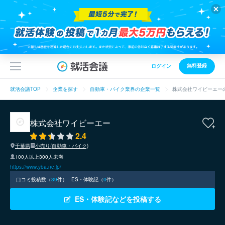
無料登録
ログイン
就活会議TOP
企業を探す
自動車・バイク業界の企業一覧
株式会社ワイビーエー
株式会社ワイビーエー
2.4
千葉県
小売り(自動車・バイク)
100人以上300人未満
https://www.yba.ne.jp/
口コミ投稿数（
39
件）
ES・体験記（
0
件）
ES・体験記などを投稿する