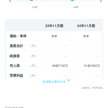
0
0
23年
24年
23年11月期
24年11月期
連結・単体
単体
単体
資産合計
----
----
（円）
純資産
----
----
（円）
売上高
（円）
49億7100万
51億1900万
営業利益
----
----
（円）
全項目を表示する
経常利益
----
----
（円）
※参照元：NOKIZAL
当期純利益
----
----
（円）
利益余剰金
----
----
（円）
ワイビーエーの