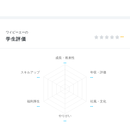
ワイビーエーの
--
学生評価
成長・将来性
--
スキルアップ
年収・評価
--
--
福利厚生
社風・文化
--
--
やりがい
--