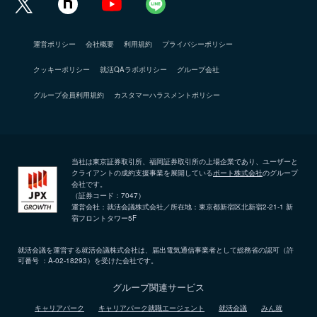
運営ポリシー
会社概要
利用規約
プライバシーポリシー
クッキーポリシー
就活QAラボポリシー
グループ会社
グループ会員利用規約
カスタマーハラスメントポリシー
当社は東京証券取引所、福岡証券取引所の上場企業であり、ユーザーと
クライアントの成約支援事業を展開している
ポート株式会社
のグループ
会社です。
（証券コード：7047）
運営会社：就活会議株式会社／所在地：東京都新宿区北新宿2-21-1 新
宿フロントタワー5F
就活会議を運営する就活会議株式会社は、届出電気通信事業者として総務省の認可（許
可番号 ：A-02-18293）を受けた会社です。