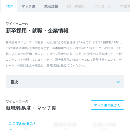
TOP
マッチ度
就活速報
ES・体験記
インターン
本選
ワイビーエーの
新卒採用・就職・企業情報
株式会社ワイビーエーの社員・元社員による総合評価は2.4点です（口コミ回答数39件）。
ESや本選考体験記は0件あります。基本情報のほか、株式会社ワイビーエーの社員・元社
員による会社の評価、過去のインターン選考の内容、内定した学生の志望動機など、一部
コンテンツを公開しています。ぜひ、選考体験記の詳細ページにて最新情報やエントリー
シート・体験記全文を確認し、選考対策に役立ててください。
目次
ワイビーエーの
マッチ度の見かた
就職難易度・マッチ度
ここでわかること