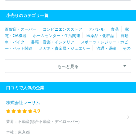
トヨタＮｏｒｔｈ株式会社
株式会社関西マツダ
トヨタカローラ
名古屋株式会社
株式会社ホンダ四輪販売北陸
ネッツトヨタヤサ
小売りのカテゴリ一覧
カ株式会社
愛知日産自動車株式会社
静岡日産自動車株式会社
株式会社ホンダカーズ三重
株式会社甲信マツダ
株式会社スズキ
百貨店・スーパー
コンビニエンスストア
アパレル
食品
家
自販静岡
西日本三菱自動車販売株式会社
株式会社ホンダカーズ
電・OA機器
ホームセンター・生活関連
医薬品・化粧品
自動
三河
ネッツトヨタ中京株式会社
東海マツダ販売株式会社
株式
車・バイク
書籍・音楽・インテリア
スポーツ・レジャー・ホビ
会社グッドスピード
中部三菱自動車販売株式会社
株式会社はな
ー・ペット関連
メガネ・貴金属・ジュエリー
流通・運輸
その
まる
静岡スバル自動車株式会社
トヨタカローラ愛知株式会社
他
株式会社名鉄アオト
サーラカーズジャパン株式会社
株式会社ホ
ワイトハウス
ＤＡＩＷＡ ＣＹＣＬＥ株式会社
株式会社エー・
もっと見る
エル・シー
トヨタカローラ南海株式会社
株式会社レッドバロン
トヨタモビリティ中京株式会社
長野日野自動車株式会社
Ｆｏ
ｒ Ｎｅｘｔ株式会社
ネッツトヨタ道都株式会社
株式会社日産
口コミで人気の企業
サティオ群馬
日産プリンス茨城販売株式会社
ＡＧＨトヨタ札幌
株式会社
十勝三菱自動車販売株式会社
ネッツトヨタ函館株式会
社
埼玉ダイハツ販売株式会社
株式会社ｈｏｎｍａｒｕ
大久自
株式会社レーサム
動車販売株式会社
株式会社ホンダカーズ栃木中央
茨城トヨペッ
4.9
ト株式会社
ホンダカーズ南北海道株式会社
株式会社ホンダカー
ズ前橋
日産プリンス栃木販売株式会社
トヨタカローラ秋田株式
業界：
不動産(総合不動産・デベロッパー)
会社
福島スバル自動車株式会社
函館トヨタ自動車株式会社
株
本社：
東京都
式会社ナオイオート
株式会社ホンダモビリティ南関東
和幸モト