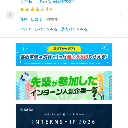
東京海上日動火災保険株式会社
4.4
5
評判・口コミ
（4396件）
インターン対策をみる
/
選考対策をみる