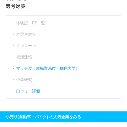
選考対策
売上伸び率
----
2.98
（％）
営業利益率
----
----
（％）
体験記・ES一覧
経常利益率
----
----
（％）
本選考対策
インターン
就活速報
マッチ度（就職難易度・採用大学）
企業研究
口コミ・評価
小売り(自動車・バイク) の人気企業をみる