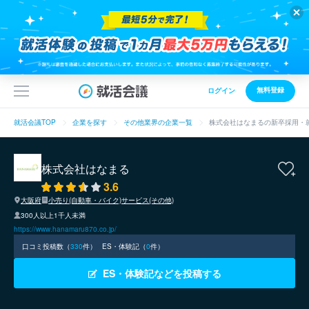
無料登録
ログイン
就活会議TOP
企業を探す
その他業界の企業一覧
株式会社はなまるの新卒採用・
株式会社はなまる
3.6
大阪府
小売り(自動車・バイク)
サービス(その他)
300人以上1千人未満
https://www.hanamaru870.co.jp/
口コミ投稿数（
330
件）
ES・体験記（
0
件）
ES・体験記などを投稿する