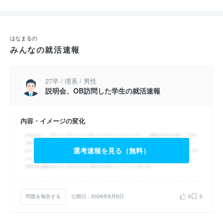
ここには仕事を楽しく頑張る社員たちが多く集まっています。そ
して、それらが会社としても“高い成長率”に繋がっているので
す。
はなまるの
みんなの就活速報
ぜひあなたも「まる」よりも「はなまる」を目指して、私たちと
共に充実した日々を送りませんか？
27卒 / 理系 / 男性
説明会、OB訪問した学生の就活速報
━━《 仕事内容のご紹介 》━━
●買取営業職
内容・イメージの変化
事故や災害にあったダメージカーの査定・買取業務がメイン業
務。その他、仕入れも行う“ちょっと特殊”な営業職です。自動車
修理工場やカーディーラーを訪問し、査定に基づいた価格で買い
選考速報を見る（無料）
取る商談を行います。
問題を報告する
公開日：2026年8月6日
0
0