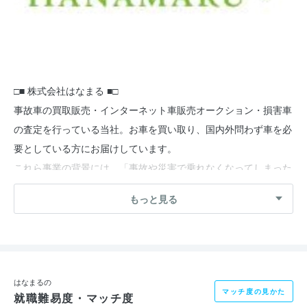
□■ 株式会社はなまる ■□
事故車の買取販売・インターネット車販売オークション・損害車
の査定を行っている当社。お車を買い取り、国内外問わず車を必
要としている方にお届けしています。
これら事業の背景には、「事故や災害で乗れなくなってしまった
自動車（ダメージカー）のリサイクルを通じて、オーナー様の精
もっと見る
神的・金銭的ご負担を軽減すると同時に、産業廃棄物を減らすこ
とで地球環境に貢献したい」という想いがあります。
『はなまる』はお車を買い取らせていただく ⇔『お客様・オー
ナー様』はそのお金を次の自動車購入に充てることができる
はなまるの
マッチ度の見かた
就職難易度・マッチ度
⇔『国内外の販売先』は必要としているダメージカーを入手でき