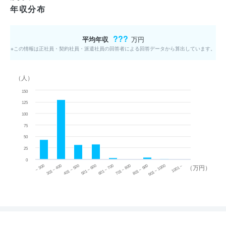
年収分布
???
平均年収
万円
※この情報は正社員・契約社員・派遣社員の回答者による回答データから算出しています。
（人）
150
125
100
75
50
25
0
~ 300
701 ~ 800
301 ~ 400
801 ~ 900
401 ~ 500
901 ~ 1000
501 ~ 600
601 ~ 700
1001 ~
（万円）