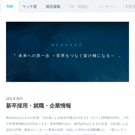
TOP
マッチ度
就活速報
ES・体験記
インターン
本選
MESSAGE
未来への第一歩 ～世界をつなぐ架け橋になる～
はなまるの
新卒採用・就職・企業情報
株式会社はなまるの社員・元社員による総合評価は3.6点です（口コミ回答数325件）。ES
や本選考体験記は0件あります。基本情報のほか、株式会社はなまるの社員・元社員による
会社の評価、過去のインターン選考の内容、内定した学生の志望動機など、一部コンテン