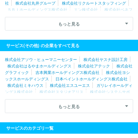
社
株式会社丸井グループ
株式会社リクルートスタッフィング
ＳＢＩホールディングス株式会社
エン株式会社
株式会社ベネフ
ィット・ワン
株式会社レイヤーズ・コンサルティング
株式会社
キタムラ
ディップ株式会社
株式会社構造計画研究所
三菱ケミ
もっと見る
カルシステム株式会社
株式会社メディサイエンスプラニング
株
式会社ジェイック
株式会社パソナグループ
東芝プラントシステ
ム株式会社
ＧＭＯペイメントゲートウェイ株式会社
グリーホー
サービス(その他) の企業をすべて見る
ルディングス株式会社
株式会社ネオキャリア
三菱電機プラント
エンジニアリング株式会社
ＲＸ Ｊａｐａｎ合同会社
株式会社
株式会社アソウ・ヒューマニーセンター
株式会社ヤスナ設計工房
博報堂プロダクツ
ソーバル株式会社
株式会社ベルパーク
株式会社はるやまホールディングス
株式会社アテック
株式会社
グラフィック
吉本興業ホールディングス株式会社
株式会社ヨシ
ックスホールディングス
日本ペイントホールディングス株式会社
株式会社ミキハウス
株式会社エスユーエス
ガリレイホールディ
ングス株式会社
株式会社スタジオアリス
株式会社システムサポ
ートホールディングス
株式会社タナベコンサルティンググループ
ダイドーグループホールディングス株式会社
フジパングループ本
もっと見る
社株式会社
三菱自動車エンジニアリング株式会社
ＡＺ‐ＣＯＭ丸
和ホールディングス株式会社
株式会社メディウェル
株式会社ホ
ンダテクノフォート
ニッコンホールディングス株式会社
ＲＸ
サービスのカテゴリ一覧
Ｊａｐａｎ合同会社
株式会社レイヤーズ・コンサルティング
株
式会社シミズオクト
株式会社タマディック
株式会社ベネフィッ