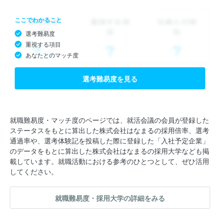
る ───。
ここでわかること
選考難易度
このような関係性が成り立っている当社のビジネスは、まさ
重視する項目
に“win-win”なのです。
あなたとのマッチ度
選考難易度を見る
━━《目指すは 業界No.1》━━
あまり馴染みのない【ダメージカーの買取】という珍しいビジネ
スモデルを掲げる当社ですが、業界においては大手で業績も年々
就職難易度・マッチ度のページでは、就活会議の会員が登録した
ステータスをもとに算出した株式会社はなまるの採用倍率、選考
右肩上がり。高い成長率で、すでに業界トップクラスの実力では
通過率や、選考体験記を投稿した際に登録した「入社予定企業」
ありますが、“トップ”でないのが正直悔しいところ。私たちが目
のデータをもとに算出した株式会社はなまるの採用大学なども掲
指すのは、ダントツの“業界No.1”です！
載しています。就職活動における参考のひとつとして、ぜひ活用
してください。
「もっと成長できる！」そんな前向きな想いを持って、常に目標
就職難易度・採用大学の詳細をみる
に向かって突き進んでくれる熱き仲間との出会いを心待ちにして
います。努力した分だけしっかりと評価される環境だからこそ、