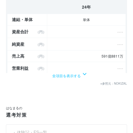
24年
連結・単体
単体
資産合計
----
（円）
純資産
----
（円）
売上高
（円）
591億8811万
営業利益
----
（円）
全項目を表示する
経常利益
----
（円）
※参照元：NOKIZAL
当期純利益
----
（円）
利益余剰金
----
（円）
はなまるの
選考対策
売上伸び率
----
（％）
営業利益率
----
（％）
体験記・ES一覧