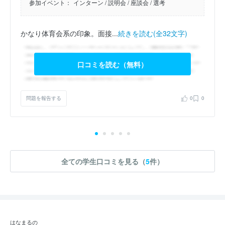
参加イベント：
インターン
/ 説明会
/ 座談会
/ 選考
かなり体育会系の印象。面接...
続きを読む(全32文字)
口コミを読む（無料）
問題を報告する
0
0
全ての学生口コミを見る（
5
件）
はなまるの