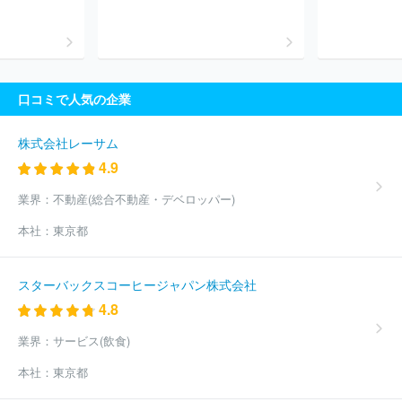
トスタッフィング
エン株式会社
マンパワーグループ株式会社
ソーバル株式会社
株式会社フルキャストホールディングス
キャ
プラン株式会社
三菱電機エンジニアリング株式会社
株式会社コ
ーエーテクモホールディングス
ブリッジインターナショナルグルー
プ株式会社
京西テクノス株式会社
株式会社シグマクシス・ホー
口コミで人気の企業
ルディングス
株式会社アルプス技研
ＳＢＩホールディングス株
式会社
株式会社明電舎
株式会社コングレ
株式会社パソナグル
ープ
ソフトバンクグループ株式会社
株式会社丸井グループ
株
株式会社レーサム
式会社ケーユーホールディングス
東芝プラントシステム株式会社
4.9
ヒューマンリソシア株式会社
株式会社コーセーホールディングス
ＡＫＫＯＤｉＳコンサルティング株式会社
株式会社博報堂プロダ
業界：
不動産(総合不動産・デベロッパー)
クツ
株式会社ラクス
日本総合住生活株式会社
株式会社綜合キ
本社：
東京都
ャリアオプション
三菱電機プラントエンジニアリング株式会社
ＭＩＲＡＲＴＨホールディングス株式会社
東急プロパティマネジ
メント株式会社
アイ・ケイ・ケイホールディングス株式会社
千
スターバックスコーヒージャパン株式会社
株式会社
ほか(18736件)
4.8
業界：
サービス(飲食)
本社：
東京都