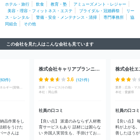
ホテル・旅行
飲食
教育・塾
アミューズメント・レジャー
ト・ワン
株式会社トリート
日揮ホールディングス株式会社
三
美容・理容・フィットネス・エステ
ブライダル・冠婚葬祭
リー
井不動産レジデンシャルサービス株式会社
株式会社アルトナー
ス・レンタル
警備・安全・メンテナンス・清掃
専門事務所
協
株式会社ワールドストアパートナーズ
株式会社マーキュリー
イ
同組合
その他
オン株式会社
株式会社ネオキャリア
株式会社ヒューマネージ
株式会社コンベンションリンケージ
株式会社エー・ピーホールデ
ィングス
株式会社ジャステック
株式会社第一ライフグループ
この会社を見た人はこんな会社も見ています
株式会社チェッカーサポート
株式会社レゾナック・ホールディン
グス
株式会社ベルパーク
株式会社ＢＲＥＸＡ Ｔｅｃｈｎｏｌ
ｏｇｙ
株式会社エル・ティー・エス
株式会社レジェンド・アプ
リケーションズ
株式会社キタムラ
ＤＯＷＡホールディングス株
株式会社キャリアプランニング
株式会社エ
式会社
ＮＧＢ株式会社
株式会社ジェイエイシーリクルートメン
ト
アース環境サービス株式会社
グリーホールディングス株式会
3.6
(63件)
(121件)
社
株式会社構造計画研究所
株式会社メディサイエンスプラニン
インフラ・物流・エネルギー(貨物（陸運）)
業界：
サービス(その他)
業界：
広告・マス
グ
ＧＭＯペイメントゲートウェイ株式会社
独立行政法人日本貿
本社：
岡山県
本社：
愛媛県
易振興機構
ＴＯＰＰＡＮホールディングス株式会社
株式会社永
谷園ホールディングス
アデコ株式会社
株式会社パソナテック
社員の口コミ
社員の口コミ
インフォテック・サービス株式会社
パーソルテンプスタッフ株式
会社
パーソルテクノロジースタッフ株式会社
株式会社サニーサ
と納品作業をし
【良い点】 派遣のみならず人材教
【良い点】 毎
イドアップグループ
株式会社ジェイック
ディップ株式会社
株
信頼をうけた
育サービスもあり 話材には困らな
料が上がる。
式会社リクルートメディカルキャリア
三菱ケミカルシステム株式会
バーさんは
い 外国人実習生も、手掛けてお...
善したほうがい
社
株式会社フロンティアインターナショナル
株式会社リクルー