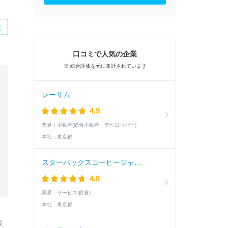
た
口コミで人気の企業
※ 総合評価を元に集計されています
レーサム
4.9
業界：
不動産(総合不動産・デベロッパー)
本社：
東京都
スターバックスコーヒージャパン
4.8
業界：
サービス(飲食)
本社：
東京都
採