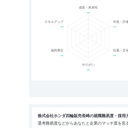
成長・将来性
--
スキルアップ
年収・評
--
--
福利厚生
社風・文
--
--
やりがい
--
株式会社ホンダ四輪販売長崎の就職難易度・採用
選考難易度などからあなたと企業のマッチ度を見