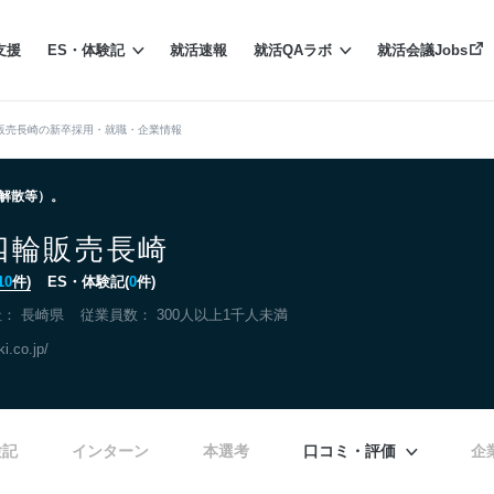
支援
ES・体験記
就活速報
就活QAラボ
就活会議Jobs
販売長崎の新卒採用・就職・企業情報
る解散等）。
四輪販売長崎
10
件)
ES・体験記(
0
件)
社：
長崎県
従業員数： 300人以上1千人未満
i.co.jp/
験記
インターン
本選考
口コミ・評価
企