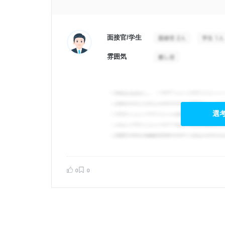
面接官/学生
雰囲気
選
0
0
告する