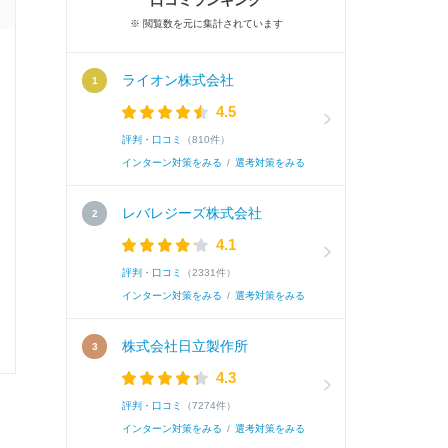
口コミランキング
※ 閲覧数を元に集計されています
面接官/学生
ライオン株式会社
4.5
雰囲気
評判・口コミ
（810件）
インターン対策をみる
/
選考対策をみる
レバレジーズ株式会社
選考速報を
4.1
評判・口コミ
（2331件）
インターン対策をみる
/
選考対策をみる
0
0
株式会社日立製作所
4.3
評判・口コミ
（7274件）
インターン対策をみる
/
選考対策をみる