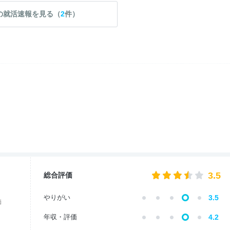
の就活速報を見る（
2
件）
3.5
総合評価
やりがい
3.5
価
年収・評価
4.2