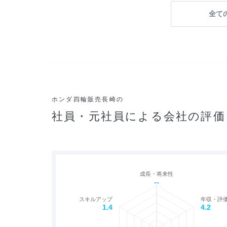
全て
ホンダ四輪販売長崎の
社員・元社員による会社の評価
成長・将来性
--
スキルアップ
年収・評
1.4
4.2