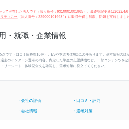
実在した法人です（法人番号：9310001001965）。最終登記更新は2022/4/6
ビリティ九州
（法人番号：2290001016634）に吸収合併し解散、閉鎖を実施しまし
用・就職・企業情報
5点です（口コミ回答数10件）。ESや本選考体験記は0件あります。基本情報のほ
、過去のインターン選考の内容、内定した学生の志望動機など、一部コンテンツを公
ントリーシート・体験記全文を確認し、選考対策に役立ててください。
・会社の評価
・口コミ・評判
・会社情報
・選考対策