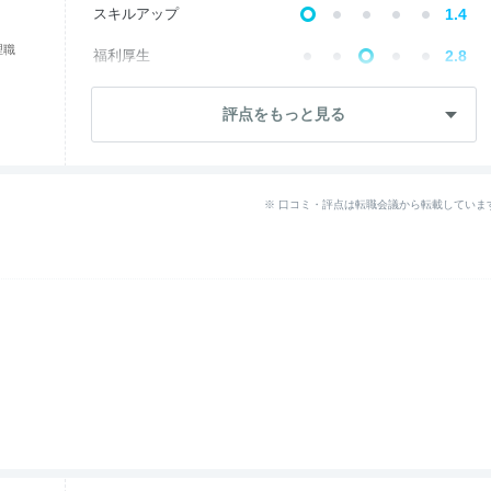
スキルアップ
1.4
理職
福利厚生
2.8
--
成長・将来性
評点をもっと見る
--
社員・管理職
--
ワークライフ
※ 口コミ・評点は転職会議から転載していま
女性の働きやすさ
5.0
--
入社後のギャップ
--
退職理由