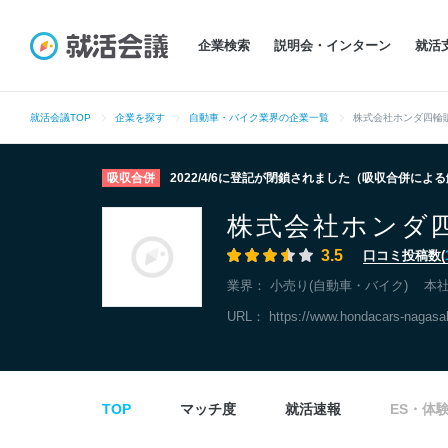
企業検索
説明会・インターン
就活
就活会議TOP
企業を探す
自動車・バイク業界の企業一覧
株式会社ホンダ四輪
吸収合併
2022/4/6に登記が閉鎖されました（吸収合併によ
株式会社ホンダ
3.5
口コミ投稿数(
業界：
小売り(自動車・バイク)
本
URL：
https://www.hondacars-nagasak
TOP
マッチ度
就活速報
ES・体