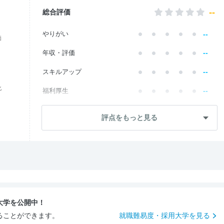
--
総合評価
--
やりがい
価
--
年収・評価
--
スキルアップ
化
--
福利厚生
--
成長・将来性
評点をもっと見る
--
社員・管理職
--
ワークライフ
--
社風・文化
--
女性の働きやすさ
大学を公開中！
--
入社後のギャップ
ることができます。
就職難易度・採用大学を見る
--
入社難易度