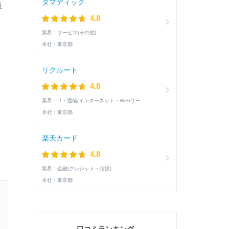
タマディック
販
4.8
業界：
サービス(その他)
本社：
東京都
リクルート
4.8
業界：
IT・通信(インターネット・Webサービス)
本社：
東京都
楽天カード
4.8
業界：
金融(クレジット・信販)
本社：
東京都
22卒 / 文系 / 女性
3次面接以降に進んだ学生の就活速報