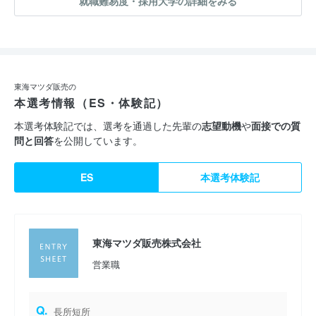
就職難易度・採用大学の詳細をみる
東海マツダ販売の
本選考情報（ES・体験記）
本選考体験記では、選考を通過した先輩の
志望動機
や
面接での質
問と回答
を公開しています。
ES
本選考体験記
東海マツダ販売株式会社
営業職
Q.
長所短所