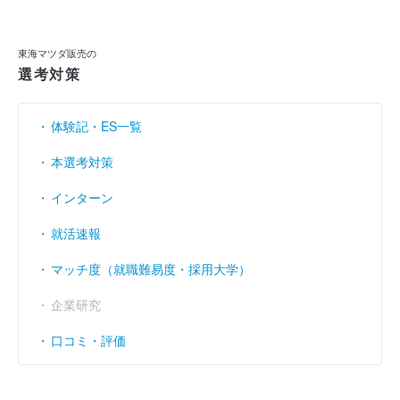
利益余剰金
（円）
188億7300万
191億8100万
201億4700万
東海マツダ販売の
売上伸び率
（％）
6.06
- 9.61
7.65
選考対策
営業利益率
（％）
2.58
2.42
2.47
体験記・ES一覧
経常利益率
（％）
2.78
2.78
2.61
本選考対策
インターン
就活速報
マッチ度（就職難易度・採用大学）
企業研究
口コミ・評価