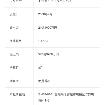
フリガナ
トウカイマツダハンバイ
設立日
2000年7月
資本金
21億1000万円
従業員数
1,477人
売上高
578億9900万円
決算月
3月
代表者
大貫秀樹
本社所在地
〒467-0861 愛知県名古屋市瑞穂区二野町
3番18号