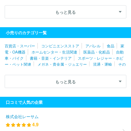
ヨタ香川株式会社
トヨタカローラ広島株式会社
ホンダカーズ佐
賀株式会社
ネッツトヨタ北九州株式会社
神戸トヨペット株式会
もっと見る
社
福岡トヨタ自動車株式会社
名古屋トヨペット株式会社
大阪
トヨタＮｏｒｔｈ株式会社
株式会社関西マツダ
トヨタカローラ
名古屋株式会社
株式会社ホンダ四輪販売北陸
ネッツトヨタヤサ
小売りのカテゴリ一覧
カ株式会社
愛知日産自動車株式会社
静岡日産自動車株式会社
株式会社ホンダカーズ三重
株式会社甲信マツダ
株式会社スズキ
百貨店・スーパー
コンビニエンスストア
アパレル
食品
家
自販静岡
西日本三菱自動車販売株式会社
株式会社ホンダカーズ
電・OA機器
ホームセンター・生活関連
医薬品・化粧品
自動
三河
ネッツトヨタ中京株式会社
株式会社グッドスピード
中部
車・バイク
書籍・音楽・インテリア
スポーツ・レジャー・ホビ
三菱自動車販売株式会社
株式会社はなまる
静岡スバル自動車株
ー・ペット関連
メガネ・貴金属・ジュエリー
流通・運輸
その
式会社
トヨタカローラ愛知株式会社
株式会社名鉄アオト
サー
他
ラカーズジャパン株式会社
株式会社ホワイトハウス
ＤＡＩＷ
Ａ ＣＹＣＬＥ株式会社
株式会社エー・エル・シー
トヨタカロ
もっと見る
ーラ南海株式会社
株式会社レッドバロン
トヨタモビリティ中京
株式会社
長野日野自動車株式会社
Ｆｏｒ Ｎｅｘｔ株式会社
ネッツトヨタ道都株式会社
株式会社日産サティオ群馬
日産プリ
口コミで人気の企業
ンス茨城販売株式会社
ＡＧＨトヨタ札幌株式会社
十勝三菱自動
車販売株式会社
ネッツトヨタ函館株式会社
埼玉ダイハツ販売株
式会社
株式会社ｈｏｎｍａｒｕ
大久自動車販売株式会社
株式
株式会社レーサム
会社ホンダカーズ栃木中央
茨城トヨペット株式会社
ホンダカー
4.9
ズ南北海道株式会社
株式会社ホンダカーズ前橋
日産プリンス栃