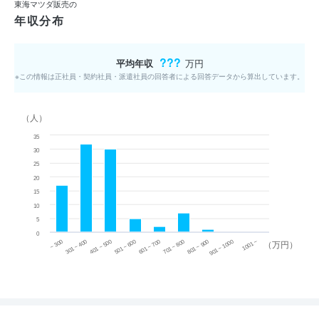
東海マツダ販売の
年収分布
???
平均年収
万円
※この情報は正社員・契約社員・派遣社員の回答者による回答データから算出しています。
（人）
35
30
25
20
15
10
5
0
~ 300
701 ~ 800
301 ~ 400
801 ~ 900
401 ~ 500
901 ~ 1000
501 ~ 600
601 ~ 700
1001 ~
（万円）