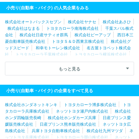
小売り(自動車・バイク) の人気企業をみる
株式会社オートバックスセブン
株式会社ヤナセ
株式会社あさひ
株式会社はなまる
トヨタカローラ南海株式会社
千葉スバル株式
会社
株式会社日産サティオ群馬
株式会社ピーアップ
西日本三
菱自動車販売株式会社
トヨタＳ＆Ｄ西東京株式会社
株式会社グ
ッドスピード
和幸モトーレン株式会社
名古屋トヨペット株式会
社
トヨタカローラ千葉株式会社
トヨタカローラ横浜株式会社
株式会社ジーアフター
株式会社ホワイトハウス
トヨタカローラ
名古屋株式会社
千葉日産自動車株式会社
株式会社川内自動車
もっと見る
東邦オート株式会社
株式会社ワイビーエー
愛知日産自動車株式
会社
株式会社関東マツダ
株式会社フジ・コーポレーション
株
式会社レッドバロン
株式会社ホンダネットキンキ
ホンダカーズ
小売り(自動車・バイク) の企業をすべて見る
佐賀株式会社
株式会社エー・エル・シー
東京マツダ販売株式会
社
株式会社ホンダネットキンキ
トヨタカローラ博多株式会社
トヨ
タカローラ兵庫株式会社
ネッツトヨタ瀬戸内株式会社
株式会社
ホンダ四輪販売長崎
株式会社ホンダカーズ兵庫
日産プリンス愛
媛販売株式会社
日産プリンス熊本販売株式会社
ネッツトヨタ広
島株式会社
兵庫トヨタ自動車株式会社
株式会社九州マツダ
ネ
ッツトヨタ兵庫株式会社
トヨタカローラ岡山株式会社
ネッツト