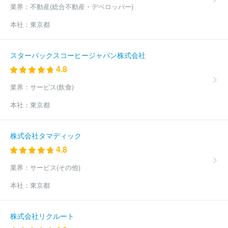
木販売株式会社
トヨタカローラ秋田株式会社
福島スバル自動車
業界：
不動産(総合不動産・デベロッパー)
株式会社
函館トヨタ自動車株式会社
株式会社ナオイオート
株
本社：
東京都
式会社ホンダモビリティ南関東
和幸モトーレン株式会社
ネッツ
トヨタみちのく株式会社
茨城日産自動車株式会社
東日本三菱自
動車販売株式会社
ネッツトヨタ埼玉株式会社
北海道スバル株式
スターバックスコーヒージャパン株式会社
会社
株式会社ジーアフター
トヨタカローラ横浜株式会社
株式
4.8
会社ホンダカーズ神奈川北
株式会社川内自動車
東邦オート株式
会社
モトーレンニイガタ株式会社
トヨタＳ＆Ｄ西東京株式会社
業界：
サービス(飲食)
株式会社関東マツダ
株式会社ワイビーエー
株式会社オートバッ
クスセブン
株式会社アップガレージ
株式会社日動自販
株式会
本社：
東京都
社ヤナセ
ＣＫアセット株式会社
千葉日産自動車株式会社
日産
東京販売株式会社
株式会社ピーアップ
株式会社サンオータス
東京マツダ販売株式会社
ネッツトヨタ東都株式会社
新潟トヨタ
株式会社タマディック
自動車株式会社
千葉スバル株式会社
神奈川スバル株式会社
ト
4.8
ヨタカローラ千葉株式会社
日産プリンス長野販売株式会社
株式
会社あさひ
株式会社フジ・コーポレーション
ほか(2169件)
業界：
サービス(その他)
本社：
東京都
株式会社リクルート