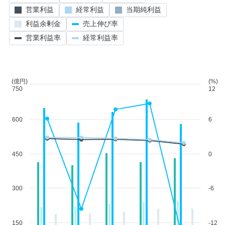
営業利益
経常利益
当期純利益
利益余剰金
売上伸び率
営業利益率
経常利益率
(億円)
(%)
750
12
600
6
450
0
300
-6
150
-12