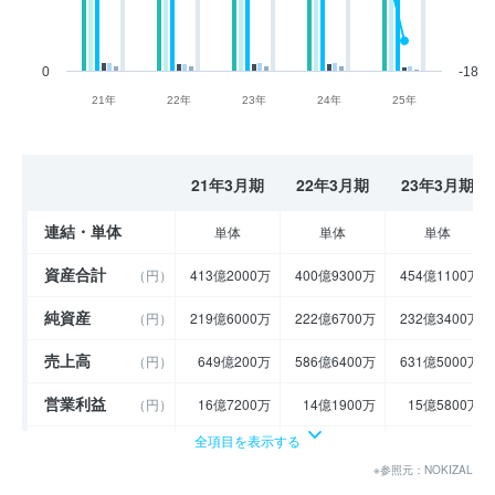
0
-18
21年
22年
23年
24年
25年
21年3月期
22年3月期
23年3月期
連結・単体
単体
単体
単体
資産合計
（円）
413億2000万
400億9300万
454億1100万
純資産
（円）
219億6000万
222億6700万
232億3400万
売上高
（円）
649億200万
586億6400万
631億5000万
営業利益
（円）
16億7200万
14億1900万
15億5800万
全項目を表示する
経常利益
（円）
18億500万
16億2800万
16億4700万
※参照元：NOKIZAL
当期純利益
（円）
10億9700万
10億3700万
10億7000万