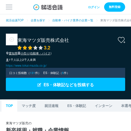
無料登録
ログイン
就活会議TOP
企業を探す
自動車・バイク業界の企業一覧
東海マツダ販売株式会
東海マツダ販売株式会社
3.2
愛知県
小売り(自動車・バイク)
1千人以上2千人未満
https://www.tokai-mazda.co.jp/
口コミ投稿数（
131
件）
ES・体験記（
5
件）
ES・体験記などを投稿する
TOP
マッチ度
就活速報
ES・体験記
インターン
本選
東海マツダ販売の
新卒採用・就職・企業情報