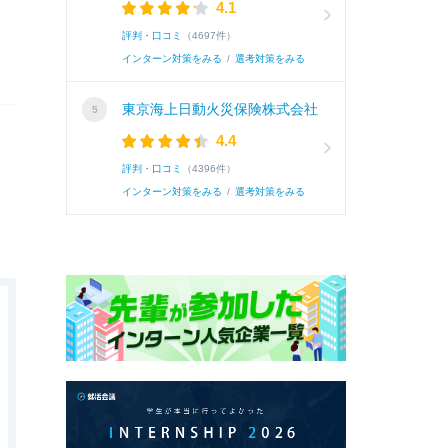
4.1
評判・口コミ
（4697件）
インターン対策をみる
/
選考対策をみる
東京海上日動火災保険株式会社
4.4
評判・口コミ
（4396件）
インターン対策をみる
/
選考対策をみる