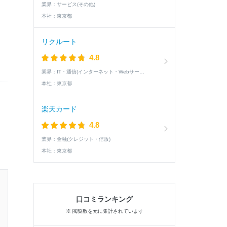
業界：
サービス(その他)
本社：
東京都
リクルート
4.8
業界：
IT・通信(インターネット・Webサービス)
本社：
東京都
楽天カード
4.8
業界：
金融(クレジット・信販)
本社：
東京都
18卒 / 文系 / 男性
口コミランキング
2次面接通過した学生の就活速報
※ 閲覧数を元に集計されています