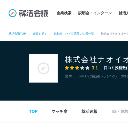
企業検索
説明会・インターン
就活
就活会議TOP
企業を探す
自動車・バイク業界の企業一覧
株式会社ナオイオー
株式会社ナオイ
3.1
口コミ投稿数(
業界：
小売り(自動車・バイク)
本
TOP
マッチ度
就活速報
ES・体