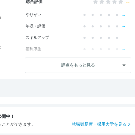
--
総合評価
--
やりがい
価
--
年収・評価
--
スキルアップ
化
--
福利厚生
--
成長・将来性
評点をもっと見る
--
社員・管理職
--
ワークライフ
--
社風・文化
--
女性の働きやすさ
公開中！
--
入社後のギャップ
ることができます。
就職難易度・採用大学を見る
--
入社難易度