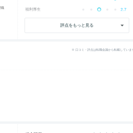
理職
福利厚生
2.7
成長・将来性
2.7
評点をもっと見る
社員・管理職
2.7
ワークライフ
2.7
※ 口コミ・評点は転職会議から転載していま
--
女性の働きやすさ
入社後のギャップ
2.7
--
退職理由