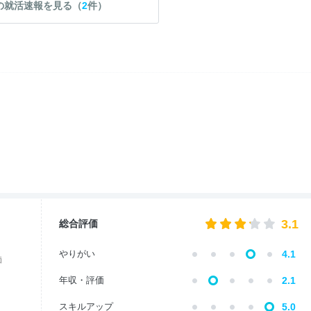
の就活速報を見る（
2
件）
3.1
総合評価
やりがい
4.1
価
年収・評価
2.1
スキルアップ
5.0