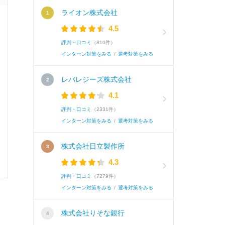
ライオン株式会社
面接官/学生
4.5
評判・口コミ
（810件）
雰囲気
インターン対策をみる
/
選考対策をみる
レバレジーズ株式会社
4.1
選考速報を
評判・口コミ
（2331件）
インターン対策をみる
/
選考対策をみる
株式会社日立製作所
4.3
0
0
評判・口コミ
（7279件）
インターン対策をみる
/
選考対策をみる
株式会社りそな銀行