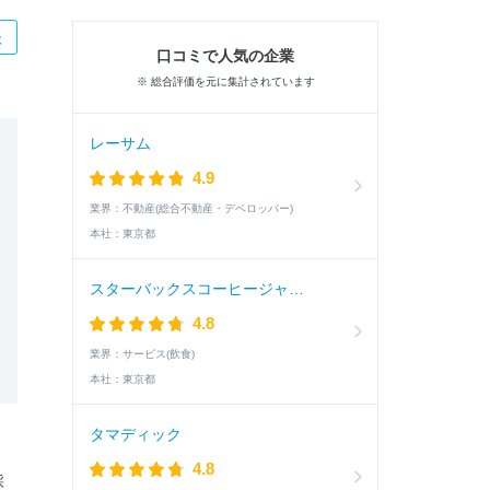
た
口コミで人気の企業
※ 総合評価を元に集計されています
レーサム
4.9
業界：
不動産(総合不動産・デベロッパー)
本社：
東京都
スターバックスコーヒージャパン
4.8
業界：
サービス(飲食)
本社：
東京都
タマディック
4.8
採