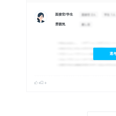
面接官/学生
雰囲気
選
0
0
告する