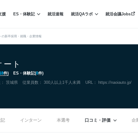
支援
ES・体験記
就活速報
就活QAラボ
就活会議Jobs
トの新卒採用・就職・企業情報
オート
18
件)
ES・体験記(
0
件)
社：
茨城県
従業員数： 300人以上1千人未満
URL：
https://naoiauto.jp/
験記
インターン
本選考
口コミ・評価
企