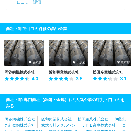
口コミ・評価
商社・卸で口コミ評価の高い企業
愛知県
大阪府
東京都
岡谷鋼機株式会社
阪和興業株式会社
松田産業株式会社
4.3
3.8
3.1
商社・卸(専門商社（鉄鋼・金属）) の人気企業の評判・口コミを
みる
岡谷鋼機株式会社
阪和興業株式会社
松田産業株式会社
伊藤忠
丸紅鉄鋼株式会社
株式会社メタルワン
ＪＦＥ商事株式会社
コ