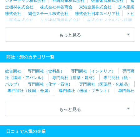
ンドーテック株式会社
神鋼商事株式会社
佐藤金属株式会社
冨
士機材株式会社
株式会社神谷商会
東港金属株式会社
芝本産業
株式会社
関包スチール株式会社
株式会社日本スペリア社
トピ
ー実業株式会社
ＮＳ建材薄板株式会社
株式会社メタルワン鉄鋼
製品販売
旭日産業株式会社
ＪＦＥ商事鋼管管材株式会社
直富
商事株式会社
株式会社佐渡島
豊通マテリアル株式会社
トース
もっと見る
テ株式会社
株式会社リーテム
三和実業株式会社
住友電工ツー
ルネット株式会社
株式会社鉄建
株式会社スチール
井澤金属株
式会社
商社・卸のカテゴリ一覧
総合商社
専門商社（食料品）
専門商社（インテリア）
専門商
社（繊維・アパレル）
専門商社（建築・建材）
専門商社（紙・
パルプ）
専門商社（化学・石油）
専門商社（医薬品・化粧品）
専門商社（鉄鋼・金属）
専門商社（機械・プラント）
専門商社
（電子・電気機器・OA機器）
専門商社（自動車関連・輸送用機
器）
専門商社（医療機器）
専門商社（文具・事務用品・日用
もっと見る
品）
専門商社（スポーツ・レジャー用品）
専門商社（その他）
口コミで人気の企業