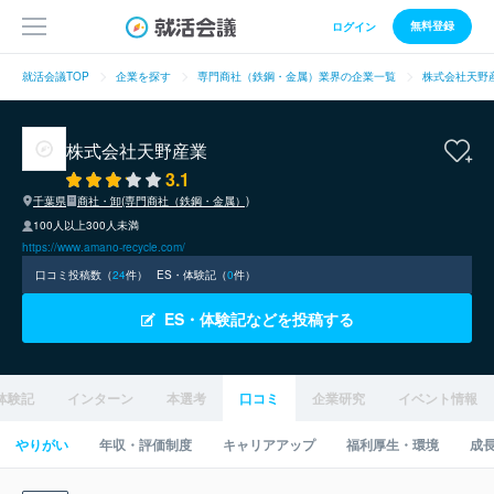
無料登録
ログイン
就活会議TOP
企業を探す
専門商社（鉄鋼・金属）業界の企業一覧
株式会社天野
株式会社天野産業
3.1
千葉県
商社・卸(専門商社（鉄鋼・金属）)
100人以上300人未満
https://www.amano-recycle.com/
口コミ投稿数（
24
件）
ES・体験記（
0
件）
ES・体験記などを投稿する
体験記
インターン
本選考
口コミ
企業研究
イベント情報
やりがい
年収・評価制度
キャリアアップ
福利厚生・環境
成