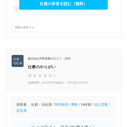
社員の本音を読む（無料）
問題を報告する
株式会社天野産業の口コミ・評判
仕事のやりがい
--
在籍時期：2012年頃/投稿日： 2015年1月30日
回答者：
社員・元社員 /
30代前半
/
男性
/
14年前 /
法人営業
/
正社員