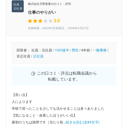
株式会社天野産業の口コミ・評判
仕事のやりがい
3.0
在籍時期：2022年頃/投稿日： 2026年4月27日
回答者：
社員・元社員 /
10代後半
/
男性
/
4年前 /
一般事務
/
非正社員 /
正社員
この口コミ・評点は転職会議から
転載しています。
【良い点】
人によります
学校で習ったことを少しでも活かせることは多々ありました
【気になること・改善したほうがいい点】
最初のうちは雑用です（当たり前...
続きを読む(全84文字)