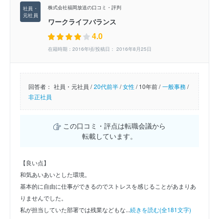
株式会社福岡放送の口コミ・評判
ワークライフバランス
4.0
在籍時期：2016年頃/投稿日： 2016年8月25日
回答者：
社員・元社員 /
20代前半
/
女性
/
10年前 /
一般事務
/
非正社員
この口コミ・評点は転職会議から
転載しています。
【良い点】
和気あいあいとした環境。
基本的に自由に仕事ができるのでストレスを感じることがあまりあ
りませんでした。
私が担当していた部署では残業などもな...
続きを読む(全181文字)