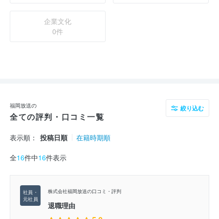
企業文化
0件
福岡放送の
絞り込む
全ての評判・口コミ一覧
表示順：
投稿日順
在籍時期順
全
16
件中
16
件表示
株式会社福岡放送の口コミ・評判
退職理由