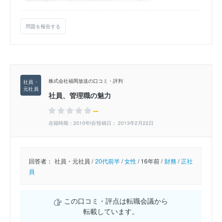
問題を報告する
株式会社福岡放送の口コミ・評判
社員、管理職の魅力
--
在籍時期：2010年頃/投稿日： 2013年2月22日
回答者：
社員・元社員 /
20代前半
/
女性
/
16年前 /
財務
/
正社
員
この口コミ・評点は転職会議から
転載しています。