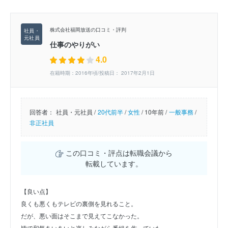
株式会社福岡放送の口コミ・評判
仕事のやりがい
4.0
在籍時期：2016年頃/投稿日： 2017年2月1日
回答者：
社員・元社員 /
20代前半
/
女性
/
10年前 /
一般事務
/
非正社員
この口コミ・評点は転職会議から
転載しています。
【良い点】
良くも悪くもテレビの裏側を見れること。
だが、悪い面はそこまで見えてこなかった。
皆で和気あいあいと楽しみながら番組を作っていた。