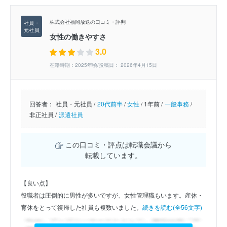
株式会社福岡放送の口コミ・評判
女性の働きやすさ
3.0
在籍時期：2025年頃/投稿日： 2026年4月15日
回答者：
社員・元社員 /
20代前半
/
女性
/
1年前 /
一般事務
/
非正社員 /
派遣社員
この口コミ・評点は転職会議から
転載しています。
【良い点】
役職者は圧倒的に男性が多いですが、女性管理職もいます。産休・
育休をとって復帰した社員も複数いました。
続きを読む(全56文字)