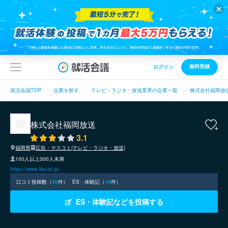
無料登録
ログイン
就活会議TOP
企業を探す
テレビ・ラジオ・放送業界の企業一覧
株式会社福岡放
株式会社福岡放送
3.1
福岡県
広告・マスコミ(テレビ・ラジオ・放送)
100人以上300人未満
https://www.fbs.co.jp/
口コミ投稿数（
36
件）
ES・体験記（
16
件）
ES・体験記などを投稿する