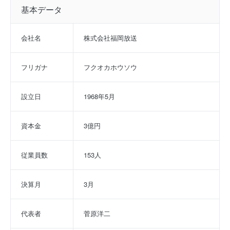
基本データ
会社名
株式会社福岡放送
フリガナ
フクオカホウソウ
設立日
1968年5月
資本金
3億円
従業員数
153人
決算月
3月
代表者
菅原洋二