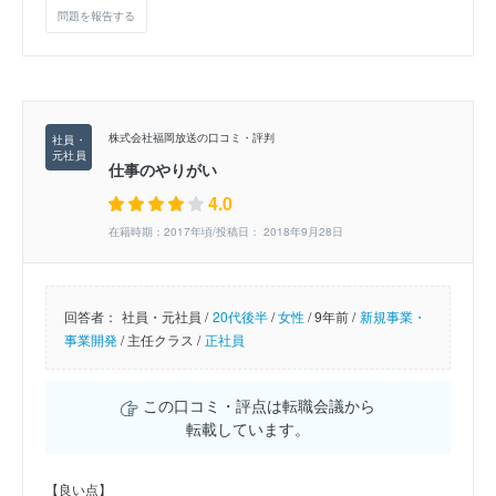
問題を報告する
株式会社福岡放送の口コミ・評判
仕事のやりがい
4.0
在籍時期：2017年頃/投稿日： 2018年9月28日
回答者：
社員・元社員 /
20代後半
/
女性
/
9年前 /
新規事業・
事業開発
/
主任クラス /
正社員
この口コミ・評点は転職会議から
転載しています。
【良い点】