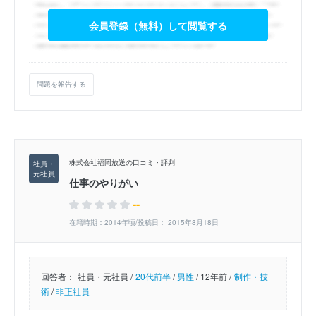
会員登録（無料）して閲覧する
問題を報告する
株式会社福岡放送の口コミ・評判
仕事のやりがい
--
在籍時期：2014年頃/投稿日： 2015年8月18日
回答者：
社員・元社員 /
20代前半
/
男性
/
12年前 /
制作・技
術
/
非正社員