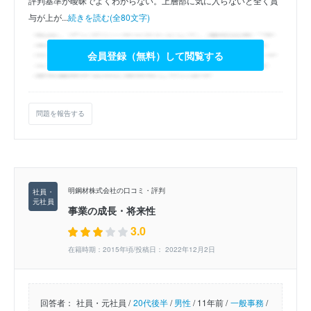
評判基準が曖昧でよくわからない。上層部に気に入らないと全く賞
与が上が...
続きを読む(全80文字)
会員登録（無料）して閲覧する
問題を報告する
明鋼材株式会社の口コミ・評判
事業の成長・将来性
3.0
在籍時期：2015年頃/投稿日： 2022年12月2日
回答者：
社員・元社員 /
20代後半
/
男性
/
11年前 /
一般事務
/