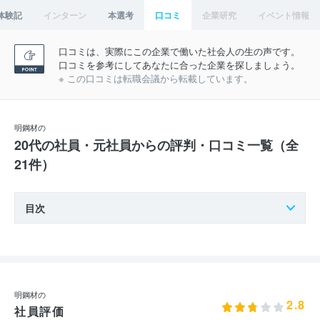
体験記
インターン
本選考
口コミ
企業研究
イベント情報
口コミは、実際にこの企業で働いた社会人の生の声です。
口コミを参考にしてあなたに合った企業を探しましょう。
※ この口コミは転職会議から転載しています。
明鋼材の
20代の社員・元社員からの評判・口コミ一覧（全
21件）
目次
明鋼材の
2.8
社員評価