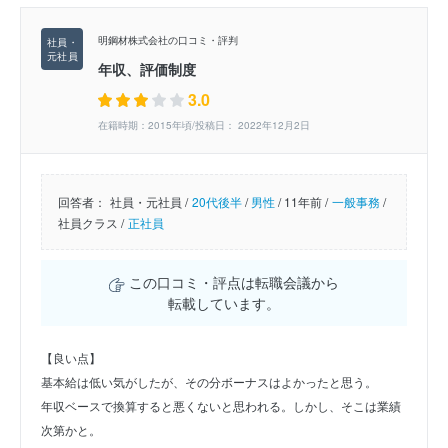
明鋼材株式会社の口コミ・評判
年収、評価制度
3.0
在籍時期：2015年頃/投稿日： 2022年12月2日
回答者：
社員・元社員 /
20代後半
/
男性
/
11年前 /
一般事務
/
社員クラス /
正社員
この口コミ・評点は転職会議から
転載しています。
【良い点】
基本給は低い気がしたが、その分ボーナスはよかったと思う。
年収ベースで換算すると悪くないと思われる。しかし、そこは業績
次第かと。