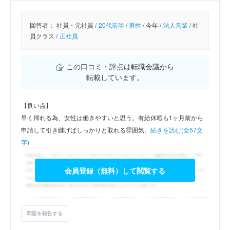
回答者：
社員・元社員 /
20代前半
/
男性
/
今年 /
法人営業
/
社
員クラス /
正社員
この口コミ・評点は転職会議から
転載しています。
【良い点】
早く帰れる為、女性は働きやすいと思う。有給休暇も1ヶ月前から
申請して引き継げばしっかりと取れる雰囲気。
続きを読む(全57文
字)
会員登録（無料）して閲覧する
問題を報告する