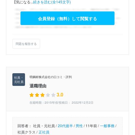
【気になる...
続きを読む(全145文字)
会員登録（無料）して閲覧する
問題を報告する
明鋼材株式会社の口コミ・評判
退職理由
3.0
在籍時期：2015年頃/投稿日： 2022年12月2日
回答者：
社員・元社員 /
20代後半
/
男性
/
11年前 /
一般事務
/
社員クラス /
正社員