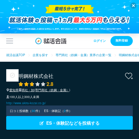
無料登録
ログイン
就活会議TOP
企業を探す
専門商社（鉄鋼・金属）業界の企業一覧
明鋼材株式会
明鋼材株式会社
2.8
愛知県
商社・卸(専門商社（鉄鋼・金属）)
100人以上300人未満
http://www.akira-kozai.co.jp/
口コミ投稿数（
30
件）
ES・体験記（
2
件）
ES・体験記などを投稿する