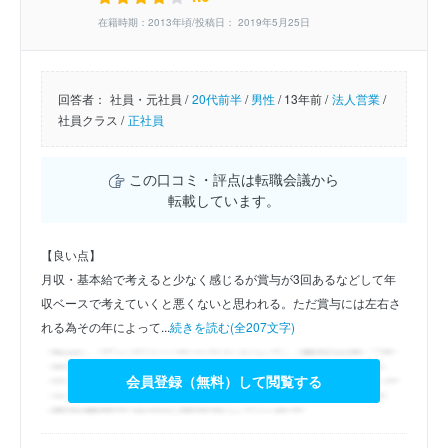
在籍時期：2013年頃/投稿日： 2019年5月25日
回答者：
社員・元社員 /
20代前半
/
男性
/
13年前 /
法人営業
/
社員クラス /
正社員
この口コミ・評点は転職会議から
転載しています。
【良い点】
月収・基本給で考えると少なく感じるが賞与が3回あるなどして年
収ベースで考えていくと悪くないと思われる。ただ賞与には左右さ
れる為その年によって...
続きを読む(全207文字)
会員登録（無料）して閲覧する