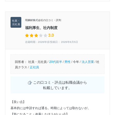
明鋼材株式会社の口コミ・評判
福利厚生、社内制度
3.0
在籍時期：2026年頃/投稿日： 2026年6月5日
回答者：
社員・元社員 /
20代前半
/
男性
/
今年 /
法人営業
/
社
員クラス /
正社員
この口コミ・評点は転職会議から
転載しています。
【良い点】
基本的には申請すれば通る。時期によっては取れないが。
【気になること・改善したほうがいい点】