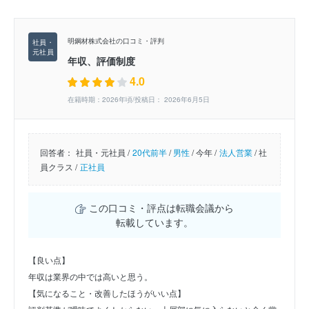
明鋼材株式会社の口コミ・評判
年収、評価制度
4.0
在籍時期：2026年頃/投稿日： 2026年6月5日
回答者：
社員・元社員 /
20代前半
/
男性
/
今年 /
法人営業
/
社
員クラス /
正社員
この口コミ・評点は転職会議から
転載しています。
【良い点】
年収は業界の中では高いと思う。
【気になること・改善したほうがいい点】