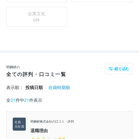
企業文化
0件
明鋼材の
絞り込む
全ての評判・口コミ一覧
表示順：
投稿日順
在籍時期順
全
21
件中
21
件表示
明鋼材株式会社の口コミ・評判
退職理由