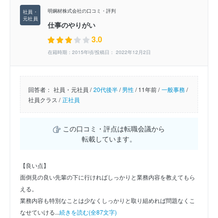
明鋼材株式会社の口コミ・評判
仕事のやりがい
3.0
在籍時期：2015年頃/投稿日： 2022年12月2日
回答者：
社員・元社員 /
20代後半
/
男性
/
11年前 /
一般事務
/
社員クラス /
正社員
この口コミ・評点は転職会議から
転載しています。
【良い点】
面倒見の良い先輩の下に行ければしっかりと業務内容を教えてもら
える。
業務内容も特別なことは少なくしっかりと取り組めれば問題なくこ
なせていける...
続きを読む(全87文字)