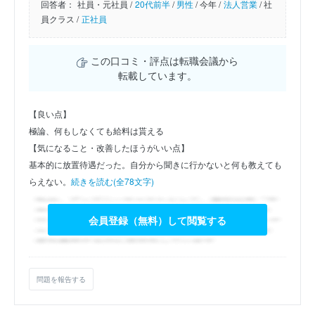
回答者：
社員・元社員 /
20代前半
/
男性
/
今年 /
法人営業
/
社
員クラス /
正社員
この口コミ・評点は転職会議から
転載しています。
【良い点】
極論、何もしなくても給料は貰える
【気になること・改善したほうがいい点】
基本的に放置待遇だった。自分から聞きに行かないと何も教えても
らえない。
続きを読む(全78文字)
会員登録（無料）して閲覧する
問題を報告する