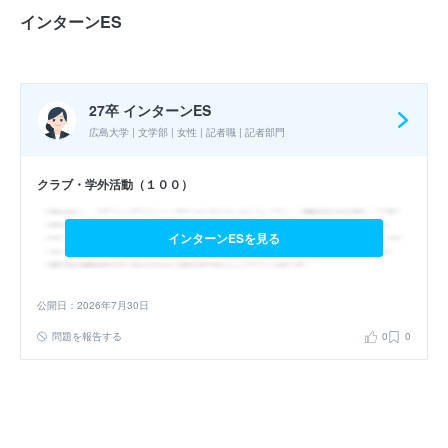
エントリーシート
最終面接
選考フロー :
インターンES
実施時期 : 2025年9月開催 / 期間 : 5日間 / インターンの形式 : ワー
ク・ケーススタディ / コース : ビジネスコース / 職種 : ビジネス部門
27卒 インターンES
広島大学 | 文学部 | 女性 | 記者職 | 記者部門
参加人数 : 35人
参加学生の大学 :
全体向けの自己紹介では大学名は伏せるスタイル
クラブ・学外活動（１００）
だったが、個人的に話した人は早慶やMARCHなど有名大学の人が
多かった。
インターンESを見る
インターンシップへの参加が本選考でも有利になると思いました
か？ : はい
公開日：2026年7月30日
問題を報告する
0
0
27卒 夏インターン
写真の講評ワーク・座談会など
エントリーシート
選考フロー :