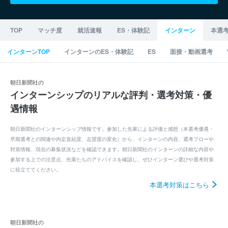
TOP
マッチ度
就活速報
ES・体験記
インターン
本選
インターンTOP
インターンのES・体験記
ES
面接・動画選考
朝日新聞社の
インターンシップのリアルな評判・選考対策・優
遇情報
朝日新聞社のインターンシップ情報です。参加した先輩による評価と感想（本選考優遇・
早期選考との関連や内定直結度、志望度の変化）から、インターンの内容、選考フローや
対策情報、現在の募集状況などを確認できます。朝日新聞社のインターンの詳細な内容や
参加する上での注意点、先輩たちのアドバイスを確認し、ぜひインターン選びや選考対策
に役立ててください。
本選考対策はこちら
朝日新聞社の