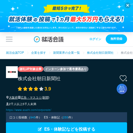
無料登録
ログイン
就活会議TOP
企業を探す
新聞業界の企業一覧
株式会社朝日新聞社
株式会社
謝礼UP対象企業
インターン参加で選考優遇あり
株式会社朝日新聞社
3.9
大阪府
広告・マスコミ(新聞)
2千人以上5千人未満
https://www.asahi.com/corporate/
口コミ投稿数（
945
件）
ES・体験記（
255
件）
ES・体験記などを投稿する