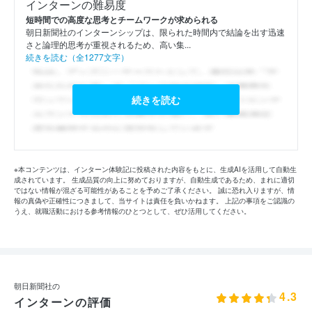
インターンの難易度
短時間での高度な思考とチームワークが求められる
朝日新聞社のインターンシップは、限られた時間内で結論を出す迅速
さと論理的思考が重視されるため、高い集...
続きを読む（全1277文字）
続きを読む
※本コンテンツは、インターン体験記に投稿された内容をもとに、生成AIを活用して自動生
成されています。 生成品質の向上に努めておりますが、自動生成であるため、まれに適切
ではない情報が混ざる可能性があることを予めご了承ください。 誠に恐れ入りますが、情
報の真偽や正確性につきまして、当サイトは責任を負いかねます。 上記の事項をご認識の
うえ、就職活動における参考情報のひとつとして、ぜひ活用してください。
朝日新聞社の
4.3
インターンの評価