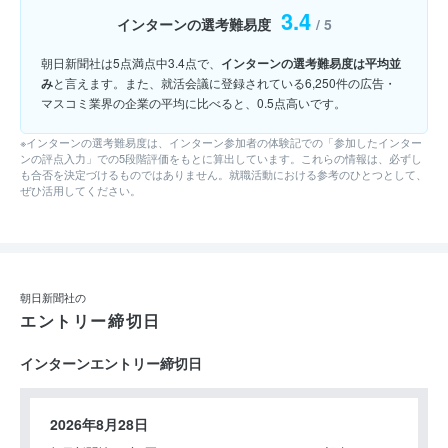
3.4
インターンの選考難易度
/ 5
朝日新聞社は5点満点中3.4点で、
インターンの選考難易度は平均並
み
と言えます。また、就活会議に登録されている6,250件の広告・
マスコミ業界の企業の平均に比べると、0.5点高いです。
※インターンの選考難易度は、インターン参加者の体験記での「参加したインター
ンの評点入力」での5段階評価をもとに算出しています。これらの情報は、必ずし
も合否を決定づけるものではありません。就職活動における参考のひとつとして、
ぜひ活用してください。
朝日新聞社の
エントリー締切日
インターンエントリー締切日
2026年8月28日