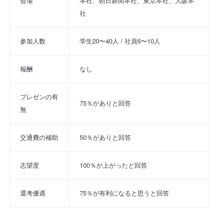
会場
本社、朝日新聞本社、東京本社、大阪本
社
参加人数
学生20〜40人 / 社員6〜10人
報酬
なし
プレゼンの有
75％がありと回答
無
交通費の補助
50％がありと回答
志望度
100％が上がったと回答
選考優遇
75％が有利になると思うと回答