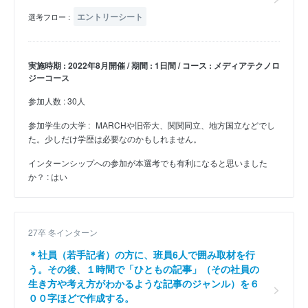
エントリーシート
選考フロー :
実施時期 : 2022年8月開催 / 期間 : 1日間 / コース : メディアテクノロ
ジーコース
参加人数 : 30人
参加学生の大学 :
MARCHや旧帝大、関関同立、地方国立などでし
た。少しだけ学歴は必要なのかもしれません。
インターンシップへの参加が本選考でも有利になると思いました
か？ : はい
27卒 冬インターン
＊社員（若手記者）の方に、班員6人で囲み取材を行
う。その後、１時間で「ひともの記事」（その社員の
生き方や考え方がわかるような記事のジャンル）を６
００字ほどで作成する。