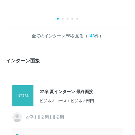
実施時期 : 2025年9月開催 / 期間 : 1日間 / インターンの形式 : セミナ
ー・講座 / コース : 映像報道 / 職種 : 映像報道コース
参加人数 : 30人
全てのインターンESを見る（
143
件）
参加学生の大学 :
話していないため不明であるが、半分以上は関東
圏以外からの参加者であった。 また、海外から参加している学生が
一人いたのが特徴的であった。
インターン面接
インターンシップへの参加が本選考でも有利になると思いました
か？ : はい
27卒 夏インターン 最終面接
ビジネスコース / ビジネス部門
27卒 | 非公開 | 非公開