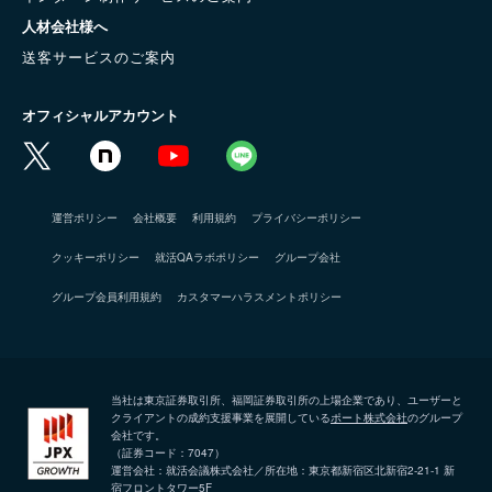
人材会社様へ
送客サービスのご案内
オフィシャルアカウント
運営ポリシー
会社概要
利用規約
プライバシーポリシー
クッキーポリシー
就活QAラボポリシー
グループ会社
グループ会員利用規約
カスタマーハラスメントポリシー
当社は東京証券取引所、福岡証券取引所の上場企業であり、ユーザーと
クライアントの成約支援事業を展開している
ポート株式会社
のグループ
会社です。
（証券コード：7047）
運営会社：就活会議株式会社／所在地：東京都新宿区北新宿2-21-1 新
宿フロントタワー5F