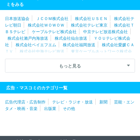
ミをみる
日本放送協会
ＪＣＯＭ株式会社
株式会社ＵＳＥＮ
株式会社テ
レビ朝日
株式会社ＷＯＷＯＷ
株式会社テレビ東京
株式会社Ｔ
ＢＳテレビ
ケーブルテレビ株式会社
中京テレビ放送株式会社
株式会社瀨戸内海放送
株式会社仙台放送
ＹＯＵテレビ株式会
社
株式会社ベイエフエム
株式会社福岡放送
株式会社愛媛ＣＡ
ＴＶ
株式会社中海テレビ放送
東京ケーブルネットワーク株式会
社
湘南ケーブルネットワーク株式会社
スカパーＪＳＡＴ株式会
社
株式会社倉敷ケーブルテレビ
岡山放送株式会社
株式会社宮
もっと見る
崎放送
北陸朝日放送株式会社
株式会社ケーブルメディアワイワ
イ
北海道テレビ放送株式会社
株式会社テレビユー福島
福島テ
レビ株式会社
日本海テレビジョン放送株式会社
山隂中央テレビ
広告・マスコミのカテゴリ一覧
ジヨン放送株式会社
株式会社あいテレビ
広告代理店・広告制作
テレビ・ラジオ・放送
新聞
芸能・エン
タメ・映画・音楽
出版業
その他