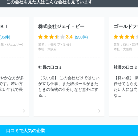
この会社を見た人はこんな会社も見ています
ＫＩ
株式会社ジェイ・ビー
ゴールドフ
3.4
(35件)
(230件)
金属・ジュエリー)
業界：
小売り(アパレル)
業界：
本社：
大阪府
本社：
大阪府
社員の口コミ
社員の口コミ
穏やかな方が多
【良い点】 この会社だけではない
【良い点】 
です。若い方
が立ち仕事、また段ボールがきた
任せてもらえ
広い年代で長
ときの荷物の仕分けなど意外にす
たい人には向
る...
な...
口コミで人気の企業