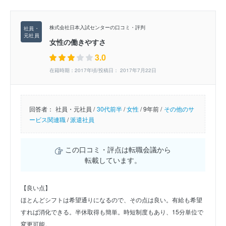
株式会社日本入試センターの口コミ・評判
女性の働きやすさ
3.0
在籍時期：2017年頃/投稿日： 2017年7月22日
回答者：
社員・元社員 /
30代前半
/
女性
/
9年前 /
その他のサ
ービス関連職
/
派遣社員
この口コミ・評点は転職会議から
転載しています。
【良い点】
ほとんどシフトは希望通りになるので、その点は良い。有給も希望
すれば消化できる。半休取得も簡単。時短制度もあり、15分単位で
変更可能。