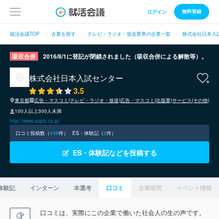
無料登録
ログイン
就活会議TOP
企業を探す
テレビ・ラジオ・放送業界の企業一覧
株式会社日本入
吸収合併
2016/8/1に登記が閉鎖されました（吸収合併による解散等）。
株式会社日本入試センター
3.5
東京都
広告・マスコミ(テレビ・ラジオ・放送)
広告・マスコミ(出版業)
サービス(その他)
100人以上300人未満
http://www.sapix.co.jp/
口コミ投稿数（
439
件）
ES・体験記（
2
件）
ES・体験記などを投稿する
体験記
インターン
本選考
口コミ
企業研究
イベント情報
口コミは、実際にこの企業で働いた社会人の生の声です。