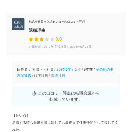
株式会社日本入試センターの口コミ・評判
退職理由
3.0
在籍時期：2017年頃/投稿日： 2024年6月26日
回答者：
社員・元社員 /
30代後半
/
女性
/
9年前 /
その他の事
務関連職
/
非正社員 /
派遣社員
この口コミ・評点は転職会議から
転載しています。
【良い点】
退職する時も派遣社員に対しても最後まで仕事仲間として接してく
れた。