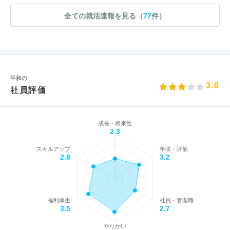
全ての就活速報を見る（
77
件）
平和の
3.0
社員評価
成長・将来性
2.3
スキルアップ
年収・評価
2.8
3.2
福利厚生
社員・管理職
3.5
2.7
やりがい