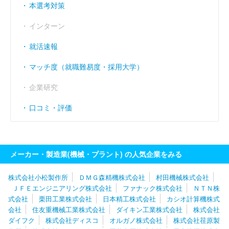
本選考対策
インターン
就活速報
マッチ度（就職難易度・採用大学）
企業研究
口コミ・評価
メーカー・製造業(機械・プラント) の人気企業をみる
株式会社小松製作所
ＤＭＧ森精機株式会社
村田機械株式会社
ＪＦＥエンジニアリング株式会社
ファナック株式会社
ＮＴＮ株
式会社
栗田工業株式会社
日本精工株式会社
カシオ計算機株式
会社
住友重機械工業株式会社
ダイキン工業株式会社
株式会社
ダイフク
株式会社ディスコ
オルガノ株式会社
株式会社荏原製