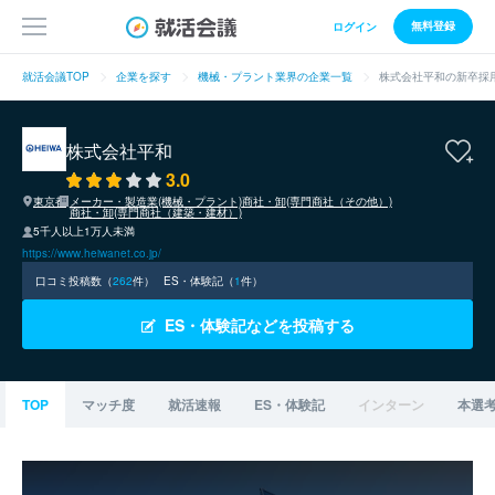
無料登録
ログイン
就活会議TOP
企業を探す
機械・プラント業界の企業一覧
株式会社平和の新卒採
株式会社平和
3.0
東京都
メーカー・製造業(機械・プラント)
商社・卸(専門商社（その他）)
商社・卸(専門商社（建築・建材）)
5千人以上1万人未満
https://www.heiwanet.co.jp/
口コミ投稿数（
262
件）
ES・体験記（
1
件）
ES・体験記などを投稿する
TOP
マッチ度
就活速報
ES・体験記
インターン
本選