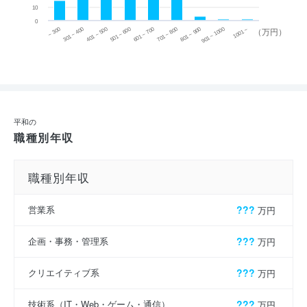
10
0
~ 300
701 ~ 800
301 ~ 400
801 ~ 900
401 ~ 500
901 ~ 1000
501 ~ 600
601 ~ 700
1001 ~
（万円）
平和の
職種別年収
職種別年収
営業系
???
万円
企画・事務・管理系
???
万円
クリエイティブ系
???
万円
技術系（IT・Web・ゲーム・通信）
???
万円