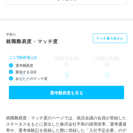
ージメント(株)) の連結子会社化など事業の幅を広げ、常に成長
を続けています。
当グループは《総合レジャー企業》を目標とし、合言葉である
「もっと楽しめる未来をつくろう」の言葉どおり、みなさまの心
平和の
マッチ度の見かた
就職難易度・マッチ度
が豊かになる時間を提供し続けていきます。
ここでわかること
現在、パチンコ・パチスロはソフトウェアの開発、機械設計、キ
選考難易度
ャラクター、音響制作、などの様々な工程を経て技術が凝縮され
重視する項目
た最高のアミューズメントマシンです。今日ではパチンコ・パチ
あなたとのマッチ度
スロから漫画やゲームといった媒体へ展開されることもあり、新
しい可能性を秘めています。あなたの新しい発想や力を試す機会
選考難易度を見る
が平和にはあります。
就職難易度・マッチ度のページでは、就活会議の会員が登録した
ステータスをもとに算出した株式会社平和の採用倍率、選考通過
率や、選考体験記を投稿した際に登録した「入社予定企業」のデ