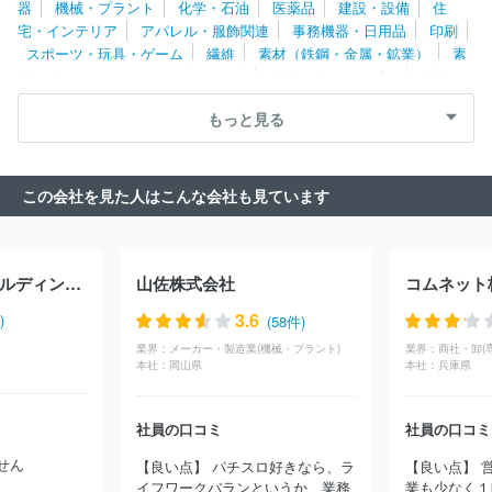
器
機械・プラント
化学・石油
医薬品
建設・設備
住
フジキカイ
エムケー精工株式会社
日研ツール株式会社
小倉ク
宅・インテリア
アパレル・服飾関連
事務機器・日用品
印刷
ラッチ株式会社
引地精工株式会社
ＮＩＴＴＯＫＵ株式会社
キ
スポーツ・玩具・ゲーム
繊維
素材（鉄鋼・金属・鉱業）
素
ヤノン化成株式会社
株式会社タンガロイ
レオン自動機株式会社
材（ゴム・ガラス・セラミックス）
素材（紙・パルプ）
素材
ＳＭＣ株式会社
東芝エレベータ株式会社
株式会社小松製作所
（その他）
農林・水産
たばこ・飼料
その他
イーデーエム株式会社
旭ダイヤモンド工業株式会社
株式会社大
もっと見る
都技研
日立建機株式会社
栗田工業株式会社
日鉄エンジニアリ
ング株式会社
株式会社放電精密加工研究所
カシオ計算機株式会
社
ヤマトプロテック株式会社
株式会社鷺宮製作所
住友金属鉱
この会社を見た人はこんな会社も見ています
山株式会社
株式会社ディスコ
ジョンソンコントロールズ株式会
社
コニカミノルタ株式会社
株式会社桜井グラフィックシステム
ズ
ナブテスコ株式会社
株式会社エヌ・ピー・シー
ＵＢＥ株式
会社
野村マイクロ・サイエンス株式会社
ＴＨＫ株式会社
大平
テクノプロ・ホールディングス株式会社
山佐株式会社
コムネット
洋機工株式会社
東洋エンジニアリング株式会社
サミー株式会社
株式会社日本製鋼所
株式会社アビリカ
株式会社キッツ
オイ
3.6
)
(58件)
レス工業株式会社
株式会社ツガミ
住友重機械工業株式会社
株
業界：
メーカー・製造業(機械・プラント)
業界：
式会社マースグループホールディングス
株式会社アルバック
ヤ
本社：
岡山県
本社：
兵庫県
マシンフィルタ株式会社
オルガノ株式会社
日本精工株式会社
株式会社電業社機械製作所
長野計器株式会社
三井金属株式会
社
アイダエンジニアリング株式会社
株式会社加藤製作所
株式
社員の口コミ
社員の口コミ
会社三共
株式会社小森コーポレーション
千代田インテグレ株式
せん
【良い点】 パチスロ好きなら、ラ
【良い点】 
会社
株式会社荏原製作所
日本トムソン株式会社
川崎重工業株
イフワークバランというか、業務
業も少なく１