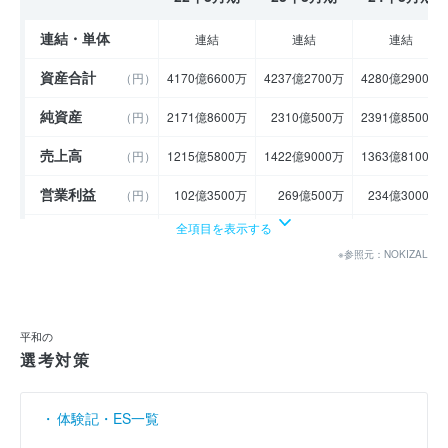
連結・単体
連結
連結
連結
資産合計
（円）
4170億6600万
4237億2700万
4280億2900万
純資産
（円）
2171億8600万
2310億500万
2391億8500万
売上高
（円）
1215億5800万
1422億9000万
1363億8100万
営業利益
（円）
102億3500万
269億500万
234億3000万
全項目を表示する
経常利益
（円）
104億6700万
266億3100万
227億4600万
※参照元：NOKIZAL
当期純利益
（円）
21億9300万
206億8500万
166億1100万
利益余剰金
----
----
----
（円）
平和の
売上伸び率
（％）
12.82
17.06
- 4.15
選考対策
営業利益率
（％）
8.42
18.91
17.18
体験記・ES一覧
経常利益率
（％）
8.61
18.72
16.68