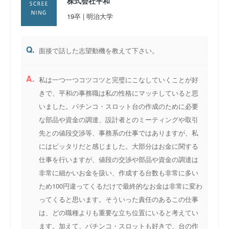
株式会社平和
19卒 | 明治大学
Q.
面接で話した志望動機を教えて下さい。
A.
私は一つ一つコツコツと完璧にこなしていくことが好
きで、平和の事務職は私の性格にマッチしていると思
いました。パチンコ・スロット台の作成のために必要
な部品や資金の調達、設計者とのミーティングや取引
先との値段交渉等、事務系の仕事ではありますが、私
にはピッタリだと感じました。大部分はお金に関する
仕事を行いますが、値段の交渉や部品や資金の調達は
非常に細かいお金を扱い、作成する台数も非常に多い
ため100円違ってくるだけで最終的なお金は非常に変わ
ってくると思います。そういった責任のあるこの仕事
は、どの職種よりも重要な立ち位置にいると考えてい
ます。加えて、パチンコ・スロットも好きで、台の作