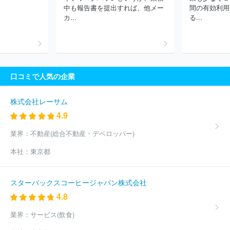
式会社
株式会社技研製作所
株式会社アイエイアイ
ほか(4294
中も報告書を提出すれば、他メー
間の有効利用
件)
カ...
る...
口コミで人気の企業
株式会社レーサム
4.9
業界：
不動産(総合不動産・デベロッパー)
本社：
東京都
スターバックスコーヒージャパン株式会社
4.8
業界：
サービス(飲食)