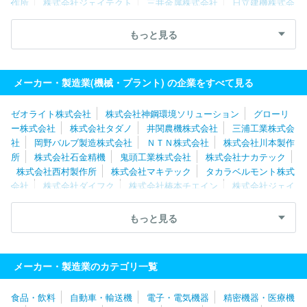
作所
株式会社ジェイテクト
三井金属株式会社
日立建機株式会
社
住友金属鉱山株式会社
川崎重工業株式会社
ＴＨＫ株式会
社
三浦工業株式会社
グローリー株式会社
ＳＭＣ株式会社
もっと見る
カナデビア株式会社
株式会社椿本チエイン
ナブテスコ株式会
社
トーテックアメニティ株式会社
株式会社堀場製作所
株式会
社マキタ
メーカー・製造業(機械・プラント) の企業をすべて見る
ゼオライト株式会社
株式会社神鋼環境ソリューション
グローリ
ー株式会社
株式会社タダノ
井関農機株式会社
三浦工業株式会
社
岡野バルブ製造株式会社
ＮＴＮ株式会社
株式会社川本製作
所
株式会社石金精機
鬼頭工業株式会社
株式会社ナカテック
株式会社西村製作所
株式会社マキテック
タカラベルモント株式
会社
株式会社ダイフク
株式会社椿本チエイン
株式会社ジェイ
テクト
フジテック株式会社
ＹＵＳＨＩＮ株式会社
株式会社マ
キタ
ダイキン工業株式会社
オーエスジー株式会社
岐阜精工株
もっと見る
式会社
株式会社堀場製作所
株式会社工進
ＣＫＤ株式会社
村田機械株式会社
株式会社大一商会
三洋機工株式会社
ワタ
ナベフーマック株式会社
オークマ株式会社
ヤマザキマザック株
メーカー・製造業のカテゴリ一覧
式会社
カナデビア株式会社
新東工業株式会社
ＤＭＧ森精機株
式会社
トーテックアメニティ株式会社
ファナック株式会社
中
食品・飲料
自動車・輸送機
電子・電気機器
精密機器・医療機
外爐工業株式会社
株式会社キトー
澁谷工業株式会社
株式会社