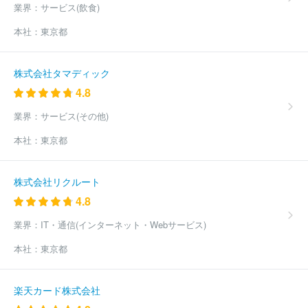
業界：
サービス(飲食)
ム
株式会社ナナミ
株式会社ヤマハミュージックマニュファクチ
ュアリング
株式会社Ａ３
ほか(191件)
本社：
東京都
株式会社タマディック
4.8
業界：
サービス(その他)
本社：
東京都
株式会社リクルート
4.8
業界：
IT・通信(インターネット・Webサービス)
本社：
東京都
楽天カード株式会社