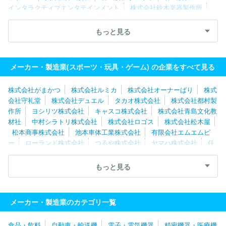
インタラクティブエンタテインメント
株式会社鈴木楽器製作所
株式会社ナナミ
セノー株式会社
株式会社ハート
メガバス株
式会社
有限会社トータル・ケア・システム
株式会社都村製作所
もっと見る
有限会社エムエムピー
株式会社ふらここ
株式会社トミーテッ
ク
株式会社ロンウッド
株式会社ハイヤー
マリオクラブ株式会
社
グローブライド株式会社
メーカー・製造業(スポーツ・玩具・ゲーム) の企業をすべて見る
株式会社がまかつ
株式会社ルミカ
株式会社オーナーばり
株式
会社守礼堂
株式会社デュエル
タカオ株式会社
株式会社都村製
作所
ヨシリツ株式会社
キャスコ株式会社
株式会社青島文化教
材社
中村シラトリ株式会社
株式会社ロゴス
株式会社松木屋
松本商事株式会社
池本車体工業株式会社
有限会社エムエムピ
ー
ローランド株式会社
つるや株式会社
ヤマハ株式会社
任
天堂株式会社
ニューウェルブランズ・ジャパン合同会社
美津濃
株式会社
ファイテン株式会社
山本光学株式会社
富士工業株式
もっと見る
会社
マリオクラブ株式会社
株式会社岡本技研
株式会社ボーク
ス
株式会社タミヤ
株式会社安信商会
メガバス株式会社
エ
ンゼルプレイングカード製造京都株式会社
エルソニック株式会社
メーカー・製造業のカテゴリ一覧
星野楽器株式会社
ミズノテクニクス株式会社
株式会社河合楽器
製作所
加賀谷木材株式会社
株式会社トミーテック
株式会社フ
食品・飲料
自動車・輸送機
電子・電気機器
精密機器・医療機