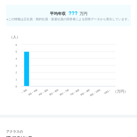
???
平均年収
万円
※この情報は正社員・契約社員・派遣社員の回答者による回答データから算出しています。
（人）
6
5
4
3
2
1
0
~ 300
701 ~ 800
301 ~ 400
801 ~ 900
401 ~ 500
901 ~ 1000
501 ~ 600
601 ~ 700
1001 ~
（万円）
アクラスの