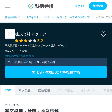
無料登録
ログイン
就活会議TOP
企業を探す
スポーツ・玩具・ゲーム業界の企業一覧
株式会社アク
株式会社アクラス
3.2
大阪府
メーカー・製造業(スポーツ・玩具・ゲーム)
5人以上10人未満
https://www.k-aclass.com/
口コミ投稿数（
40
件）
ES・体験記（
0
件）
ES・体験記などを投稿する
TOP
マッチ度
就活速報
ES・体験記
インターン
本選
アクラスの
新卒採用・就職・企業情報