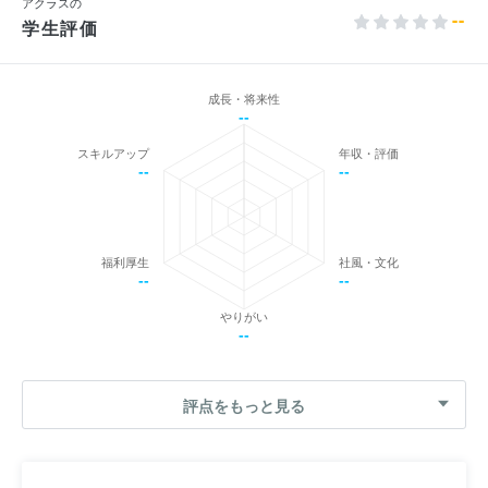
アクラスの
--
学生評価
成長・将来性
--
スキルアップ
年収・評価
--
--
福利厚生
社風・文化
--
--
やりがい
--
評点をもっと見る