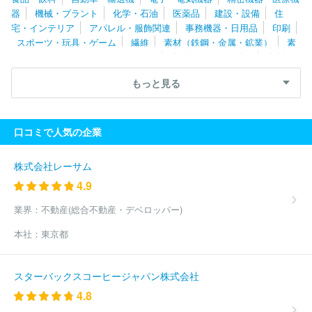
ジトーイ
株式会社エンスカイ
株式会社グラファイトデザイン
器
機械・プラント
化学・石油
医薬品
建設・設備
住
株式会社三英
株式会社シバ
株式会社リーメント
株式会社ム
宅・インテリア
アパレル・服飾関連
事務機器・日用品
印刷
ラカミ
エバーグリーン株式会社
株式会社ナカジマコーポレーシ
スポーツ・玩具・ゲーム
繊維
素材（鉄鋼・金属・鉱業）
素
ョン
株式会社東京マルイ
イグニッション・エンターテインメン
材（ゴム・ガラス・セラミックス）
素材（紙・パルプ）
素材
ト株式会社
株式会社サンレモン
ハイライドジャパン株式会社
（その他）
農林・水産
たばこ・飼料
その他
株式会社ココロ
ナガセケンコー株式会社
株式会社コナミスポー
もっと見る
ツライフ
株式会社メディコム・トイ
株式会社エバニュー
株式
会社フェルナンデス
マジェスティゴルフ株式会社
株式会社ソニ
ー・インタラクティブエンタテインメント
株式会社ホリ
株式会
口コミで人気の企業
社ＡＳＧ
株式会社アトリエパレット
株式会社クレーネル
株式
会社コルグ
株式会社遠藤製作所
株式会社ブロッコリー
株式会
社ササキスポーツ
株式会社バンダイ
株式会社ふらここ
株式会
株式会社レーサム
社サイトウジャパン
テーラーメイドゴルフ株式会社
株式会社本
4.9
間ゴルフ
株式会社エアロテック
株式会社壽屋
ブリヂストンス
ポーツ株式会社
コンビ株式会社
株式会社タカラトミー
グロー
業界：
不動産(総合不動産・デベロッパー)
ブライド株式会社
ヨネックス株式会社
株式会社エポック社
ア
本社：
東京都
イデス株式会社
株式会社ヤマリア
株式会社ダイナ楽器
株式会
社バンダイナムコクラフト
株式会社ササキ
株式会社グッドスマ
イルカンパニー
株式会社メガハウス
株式会社ハート
株式会社
スターバックスコーヒージャパン株式会社
ピージーデザイン
株式会社関水金属
株式会社ニッケン
株式会
4.8
社サンリオ
セノー株式会社
株式会社鈴木楽器製作所
株式会社
ロンウッド
株式会社ハイヤー
有限会社トータル・ケア・システ