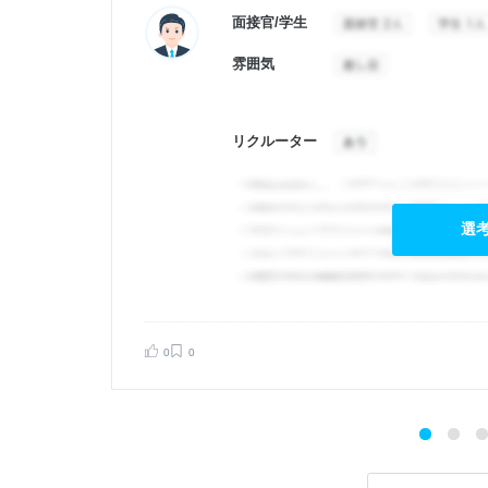
面接官/学生
雰囲気
リクルーター
選
告する
0
0