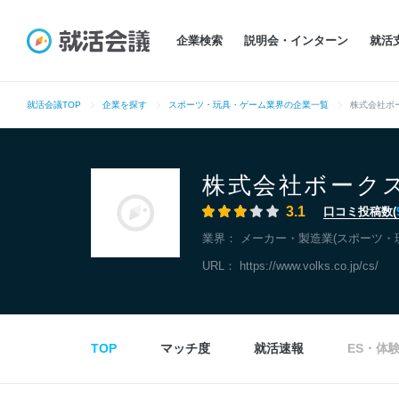
企業検索
説明会・インターン
就活
就活会議TOP
企業を探す
スポーツ・玩具・ゲーム業界の企業一覧
株式会社ボ
株式会社ボーク
3.1
口コミ投稿数(
業界：
メーカー・製造業(スポーツ・
URL：
https://www.volks.co.jp/cs/
TOP
マッチ度
就活速報
ES・体