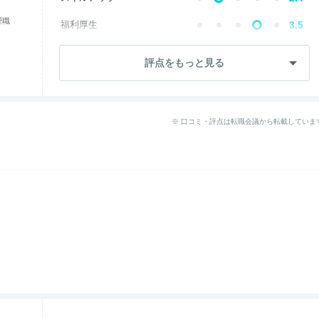
理職
福利厚生
3.5
成長・将来性
3.9
評点をもっと見る
社員・管理職
2.9
ワークライフ
3.9
※ 口コミ・評点は転職会議から転載していま
女性の働きやすさ
3.5
入社後のギャップ
2.7
退職理由
2.9