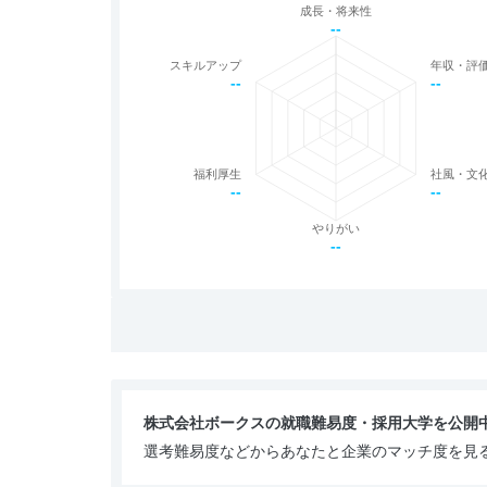
成長・将来性
--
スキルアップ
年収・評
--
--
福利厚生
社風・文
--
--
やりがい
--
株式会社ボークスの就職難易度・採用大学を公開
選考難易度などからあなたと企業のマッチ度を見