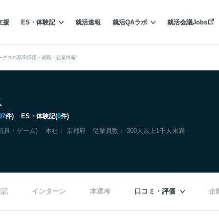
支援
ES・体験記
就活速報
就活QAラボ
就活会議Jobs
ークスの新卒採用・就職・企業情報
ス
97
件)
ES・体験記(
0
件)
玩具・ゲーム)
本社：
京都府
従業員数： 300人以上1千人未満
験記
インターン
本選考
口コミ・評価
企