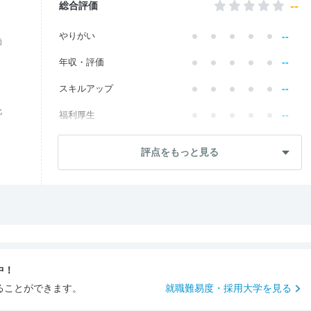
--
総合評価
--
やりがい
価
--
年収・評価
--
スキルアップ
化
--
福利厚生
--
成長・将来性
評点をもっと見る
--
社員・管理職
--
ワークライフ
--
社風・文化
--
女性の働きやすさ
中！
--
入社後のギャップ
ることができます。
就職難易度・採用大学を見る
--
入社難易度