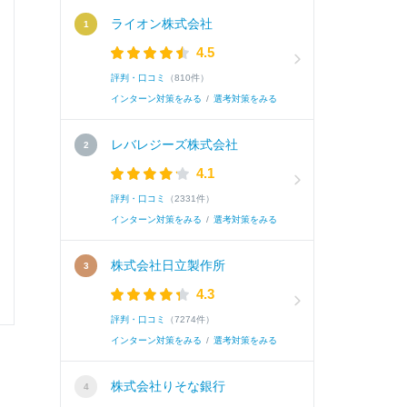
面接官/学生
ライオン株式会社
4.5
雰囲気
評判・口コミ
（810件）
インターン対策をみる
/
選考対策をみる
レバレジーズ株式会社
選考速報を
4.1
評判・口コミ
（2331件）
インターン対策をみる
/
選考対策をみる
0
0
株式会社日立製作所
4.3
評判・口コミ
（7274件）
インターン対策をみる
/
選考対策をみる
株式会社りそな銀行