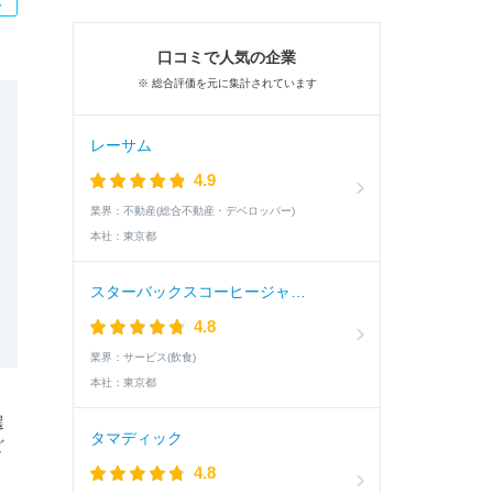
口コミで人気の企業
※ 総合評価を元に集計されています
レーサム
4.9
業界：
不動産(総合不動産・デベロッパー)
本社：
東京都
スターバックスコーヒージャパン
4.8
業界：
サービス(飲食)
本社：
東京都
選
タマディック
ど
4.8