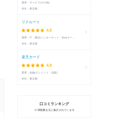
業界：
サービス(その他)
本社：
東京都
リクルート
4.8
業界：
IT・通信(インターネット・Webサービス)
本社：
東京都
楽天カード
4.8
業界：
金融(クレジット・信販)
本社：
東京都
27卒 / 文系 / 男性
内定した学生の就活速報
口コミランキング
※ 閲覧数を元に集計されています