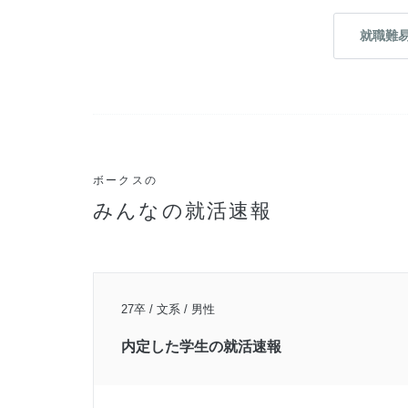
就職難
ボークスの
みんなの就活速報
27卒 / 文系 / 男性
内定した学生の就活速報