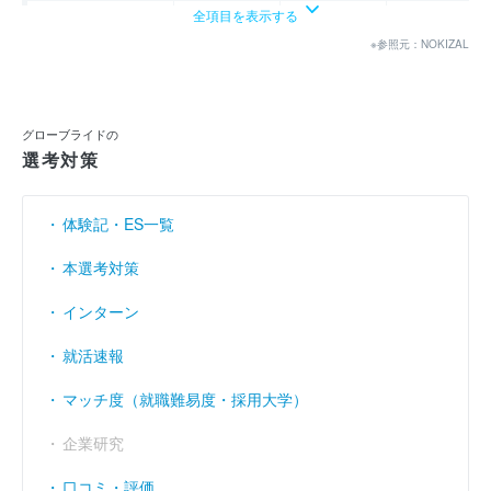
全項目を表示する
経常利益
（円）
129億9700万
126億5900万
83億7500万
※参照元：NOKIZAL
当期純利益
（円）
95億6700万
91億8800万
55億8200万
利益余剰金
----
----
----
（円）
グローブライドの
売上伸び率
（％）
20.32
11.52
- 6.37
選考対策
営業利益率
（％）
10.23
9.01
5.95
体験記・ES一覧
経常利益率
（％）
10.77
9.41
6.65
本選考対策
インターン
就活速報
マッチ度（就職難易度・採用大学）
企業研究
口コミ・評価