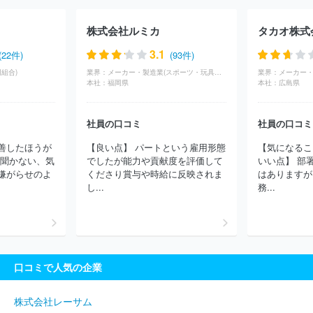
ロッコリー
株式会社ササキスポーツ
株式会社バンダイ
株式会
社ふらここ
株式会社サイトウジャパン
テーラーメイドゴルフ株
株式会社ルミカ
タカオ株式
式会社
株式会社本間ゴルフ
株式会社エアロテック
株式会社壽
屋
ブリヂストンスポーツ株式会社
コンビ株式会社
株式会社タ
3.1
(22件)
(93件)
カラトミー
ヨネックス株式会社
株式会社エポック社
アイデス
組合)
業界：
メーカー・製造業(スポーツ・玩具・ゲーム)
業界：
株式会社
株式会社ヤマリア
株式会社ダイナ楽器
株式会社バン
本社：
福岡県
本社：
広島県
ダイナムコクラフト
株式会社ササキ
株式会社グッドスマイルカ
ンパニー
株式会社メガハウス
株式会社ハート
株式会社ピージ
ーデザイン
株式会社関水金属
株式会社ニッケン
株式会社サン
社員の口コミ
社員の口コミ
リオ
セノー株式会社
株式会社鈴木楽器製作所
株式会社ロンウ
善したほうが
【良い点】 パートという雇用形態
【気になるこ
ッド
株式会社ハイヤー
有限会社トータル・ケア・システム
株
を聞かない、気
でしたが能力や貢献度を評価して
いい点】 部
式会社ナナミ
株式会社ヤマハミュージックマニュファクチュアリン
嫌がらせのよ
くださり賞与や時給に反映されま
はありますが
グ
株式会社Ａ３
ほか(191件)
し...
務...
口コミで人気の企業
株式会社レーサム