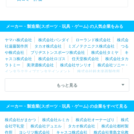
メーカー・製造業(スポーツ・玩具・ゲーム) の人気企業をみる
ヤマハ株式会社
株式会社バンダイ
ローランド株式会社
株式会
社遠藤製作所
タカオ株式会社
ミズノテクニクス株式会社
つる
や株式会社
ブリヂストンスポーツ株式会社
株式会社タミヤ
キ
ャスコ株式会社
株式会社ロゴス
任天堂株式会社
株式会社タカ
ラトミー
美津濃株式会社
株式会社サンリオ
株式会社ソニー・
インタラクティブエンタテインメント
株式会社鈴木楽器製作所
株式会社ナナミ
セノー株式会社
株式会社ハート
メガバス株
式会社
有限会社トータル・ケア・システム
株式会社都村製作所
もっと見る
有限会社エムエムピー
株式会社ロンウッド
株式会社トミーテッ
ク
株式会社ふらここ
株式会社ハイヤー
マリオクラブ株式会
社
ヨシリツ株式会社
メーカー・製造業(スポーツ・玩具・ゲーム) の企業をすべて見る
株式会社がまかつ
株式会社ルミカ
株式会社オーナーばり
株式
会社守礼堂
株式会社デュエル
タカオ株式会社
株式会社都村製
作所
ヨシリツ株式会社
キャスコ株式会社
株式会社青島文化教