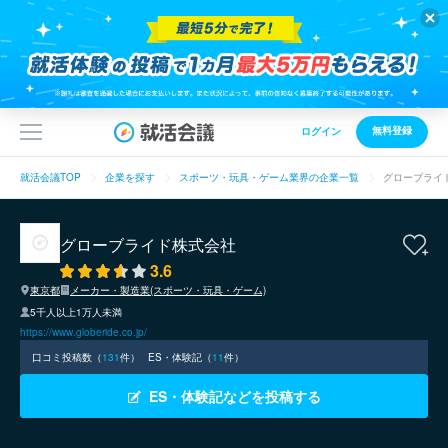
無料登録
ログイン
就活会議TOP
企業を探す
スポーツ・玩具・ゲーム業界の企業一覧
グローブライ
グローブライド株式会社
3.6
東京都
メーカー・製造業(スポーツ・玩具・ゲーム)
5千人以上1万人未満
https://www.globeride.co.jp/
口コミ投稿数（
131
件）
ES・体験記（
11
件）
ES・体験記などを投稿する