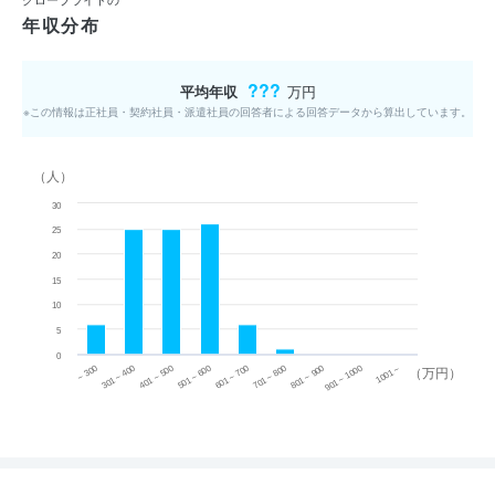
年収分布
???
平均年収
万円
※この情報は正社員・契約社員・派遣社員の回答者による回答データから算出しています。
（人）
30
25
20
15
10
5
0
~ 300
701 ~ 800
301 ~ 400
801 ~ 900
401 ~ 500
901 ~ 1000
501 ~ 600
601 ~ 700
1001 ~
（万円）