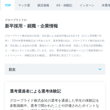
TOP
マッチ度
就活速報
ES・体験記
インターン
本選
グローブライドの
新卒採用・就職・企業情報
グローブライド株式会社の社員・元社員による総合評価は3.6点です（口コミ回答数116
件）。ESや本選考体験記は11件あります。基本情報のほか、グローブライド株式会社の社
員・元社員による会社の評価、過去のインターン選考の内容、内定した学生の志望動機な
ど、一部コンテンツを公開しています。ぜひ、選考体験記の詳細ページにて最新情報やエ
ントリーシート・体験記全文を確認し、選考対策に役立ててください。
目次
選考通過者による選考体験記
グローブライド株式会社の選考を通過した学生の体験記を
多数掲載中。選考で聞かれたことや評価されたポイントな