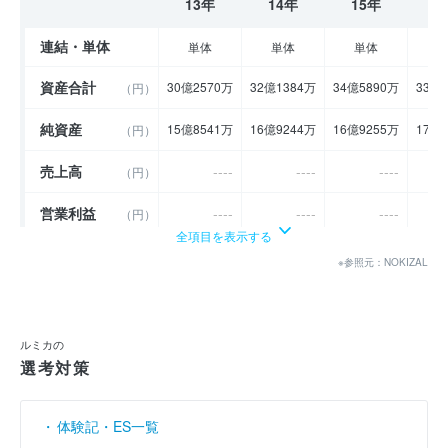
13年
14年
15年
1
連結・単体
単体
単体
単体
資産合計
30億2570万
32億1384万
34億5890万
33億
（円）
純資産
15億8541万
16億9244万
16億9255万
17億
（円）
売上高
----
----
----
（円）
営業利益
----
----
----
（円）
全項目を表示する
経常利益
----
----
----
（円）
※参照元：NOKIZAL
当期純利益
2億2254万
1億1805万
1531万
1億
（円）
利益余剰金
----
----
----
14億
（円）
ルミカの
選考対策
売上伸び率
----
----
----
（％）
営業利益率
----
----
----
（％）
体験記・ES一覧