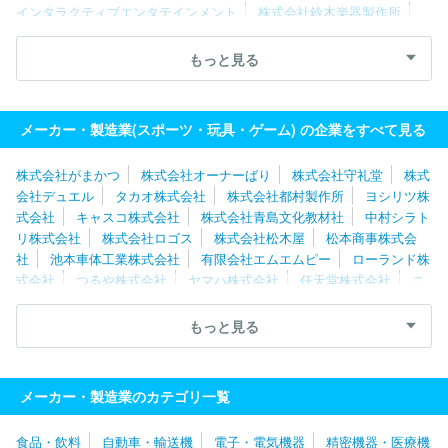
インタラクティブエンタテインメント
株式会社鈴木楽器製作所
株式会社ナナミ
セノー株式会社
株式会社ハート
メガバス株
式会社
有限会社トータル・ケア・システム
株式会社都村製作所
もっと見る
有限会社エムエムピー
株式会社ロンウッド
株式会社トミーテッ
ク
株式会社ふらここ
株式会社ハイヤー
マリオクラブ株式会
社
グローブライド株式会社
メーカー・製造業(スポーツ・玩具・ゲーム) の企業をすべて見る
株式会社がまかつ
株式会社オーナーばり
株式会社守礼堂
株式
会社デュエル
タカオ株式会社
株式会社都村製作所
ヨシリツ株
式会社
キャスコ株式会社
株式会社青島文化教材社
中村シラト
リ株式会社
株式会社ロゴス
株式会社松木屋
松本商事株式会
社
池本車体工業株式会社
有限会社エムエムピー
ローランド株
式会社
つるや株式会社
ヤマハ株式会社
任天堂株式会社
ニ
ューウェルブランズ・ジャパン合同会社
美津濃株式会社
ファイ
テン株式会社
山本光学株式会社
富士工業株式会社
マリオクラ
もっと見る
ブ株式会社
株式会社岡本技研
株式会社ボークス
株式会社タミ
ヤ
株式会社安信商会
メガバス株式会社
エンゼルプレイングカ
ード製造京都株式会社
エルソニック株式会社
星野楽器株式会社
メーカー・製造業のカテゴリ一覧
ミズノテクニクス株式会社
株式会社河合楽器製作所
加賀谷木材
株式会社
株式会社トミーテック
株式会社フジトーイ
株式会社
食品・飲料
自動車・輸送機
電子・電気機器
精密機器・医療機
エンスカイ
株式会社グラファイトデザイン
株式会社三英
株式