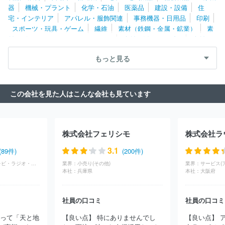
器
機械・プラント
化学・石油
医薬品
建設・設備
住
会社シバ
株式会社リーメント
株式会社ムラカミ
エバーグリー
宅・インテリア
アパレル・服飾関連
事務機器・日用品
印刷
ン株式会社
株式会社アクラス
株式会社ナカジマコーポレーショ
スポーツ・玩具・ゲーム
繊維
素材（鉄鋼・金属・鉱業）
素
ン
株式会社東京マルイ
イグニッション・エンターテインメント
材（ゴム・ガラス・セラミックス）
素材（紙・パルプ）
素材
株式会社
株式会社サンレモン
ハイライドジャパン株式会社
株
（その他）
農林・水産
たばこ・飼料
その他
式会社ココロ
ナガセケンコー株式会社
株式会社コナミスポーツ
もっと見る
ライフ
株式会社メディコム・トイ
株式会社エバニュー
株式会
社フェルナンデス
マジェスティゴルフ株式会社
株式会社ソニ
ー・インタラクティブエンタテインメント
株式会社ホリ
株式会
この会社を見た人はこんな会社も見ています
社ＡＳＧ
株式会社アトリエパレット
株式会社クレーネル
株式
会社コルグ
株式会社遠藤製作所
株式会社ブロッコリー
株式会
社ササキスポーツ
株式会社バンダイ
株式会社ふらここ
株式会
社サイトウジャパン
テーラーメイドゴルフ株式会社
株式会社本
株式会社フェリシモ
株式会社ラ
間ゴルフ
株式会社エアロテック
株式会社壽屋
ブリヂストンス
ポーツ株式会社
コンビ株式会社
株式会社タカラトミー
グロー
3.1
(89件)
(200件)
ブライド株式会社
ヨネックス株式会社
株式会社エポック社
ア
広告・マスコミ(テレビ・ラジオ・放送)
業界：
小売り(その他)
業界：
イデス株式会社
株式会社ヤマリア
株式会社ダイナ楽器
株式会
本社：
兵庫県
本社：
大阪府
社バンダイナムコクラフト
株式会社ササキ
株式会社グッドスマ
イルカンパニー
株式会社メガハウス
株式会社ハート
株式会社
ピージーデザイン
株式会社関水金属
株式会社ニッケン
株式会
社員の口コミ
社員の口コミ
社サンリオ
セノー株式会社
株式会社鈴木楽器製作所
株式会社
よって「天と地
【良い点】 特にありませんでし
【良い点】 
ロンウッド
株式会社ハイヤー
有限会社トータル・ケア・システ