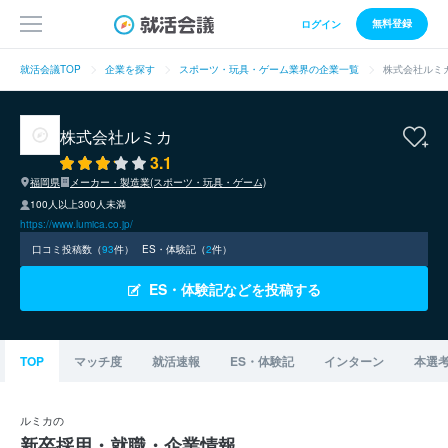
無料登録
ログイン
就活会議TOP
企業を探す
スポーツ・玩具・ゲーム業界の企業一覧
株式会社ルミ
株式会社ルミカ
3.1
福岡県
メーカー・製造業(スポーツ・玩具・ゲーム)
100人以上300人未満
https://www.lumica.co.jp/
口コミ投稿数（
93
件）
ES・体験記（
2
件）
ES・体験記などを投稿する
TOP
マッチ度
就活速報
ES・体験記
インターン
本選
ルミカの
新卒採用・就職・企業情報