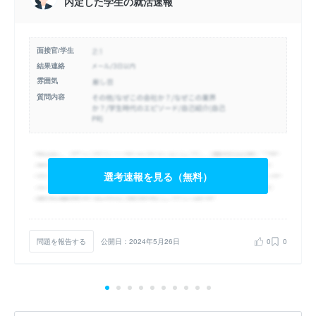
内定した学生の就活速報
面接官/学生
結果連絡
雰囲気
質問内容
選考速報を見る（無料）
問題を報告する
公開日：2024年5月26日
0
0