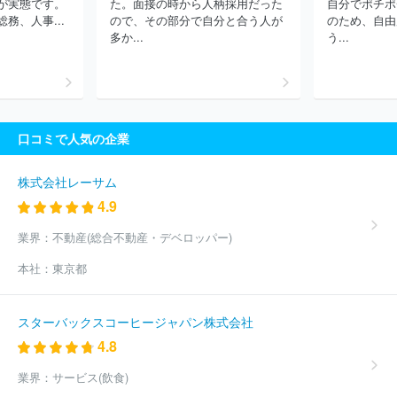
が実態です。
た。面接の時から人柄採用だった
自分でポチポ
ム
株式会社ナナミ
株式会社ヤマハミュージックマニュファクチ
務、人事...
ので、その部分で自分と合う人が
のため、自由
ュアリング
株式会社Ａ３
ほか(191件)
多か...
う...
口コミで人気の企業
株式会社レーサム
4.9
業界：
不動産(総合不動産・デベロッパー)
本社：
東京都
スターバックスコーヒージャパン株式会社
4.8
業界：
サービス(飲食)