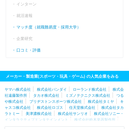
インターン
就活速報
マッチ度（就職難易度・採用大学）
企業研究
口コミ・評価
メーカー・製造業(スポーツ・玩具・ゲーム) の人気企業をみる
ヤマハ株式会社
株式会社バンダイ
ローランド株式会社
株式会
社遠藤製作所
タカオ株式会社
ミズノテクニクス株式会社
つる
や株式会社
ブリヂストンスポーツ株式会社
株式会社タミヤ
キ
ャスコ株式会社
株式会社ロゴス
任天堂株式会社
株式会社タカ
ラトミー
美津濃株式会社
株式会社サンリオ
株式会社ソニー・
インタラクティブエンタテインメント
株式会社鈴木楽器製作所
株式会社ナナミ
セノー株式会社
株式会社ハート
メガバス株