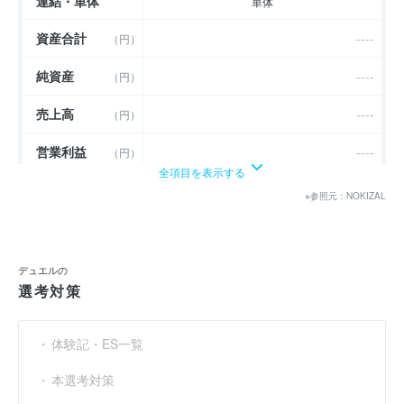
連結・単体
単体
資産合計
----
（円）
純資産
----
（円）
売上高
----
（円）
営業利益
----
（円）
全項目を表示する
経常利益
----
（円）
※参照元：NOKIZAL
当期純利益
（円）
15億9901万
利益余剰金
----
（円）
デュエルの
選考対策
売上伸び率
----
（％）
営業利益率
----
（％）
体験記・ES一覧
経常利益率
----
（％）
本選考対策