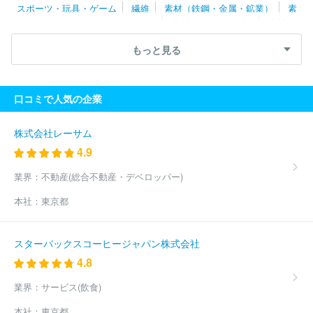
スポーツ・玩具・ゲーム
繊維
素材（鉄鋼・金属・鉱業）
素
株式会社東京マルイ
イグニッション・エンターテインメント株式
材（ゴム・ガラス・セラミックス）
素材（紙・パルプ）
素材
会社
株式会社サンレモン
ハイライドジャパン株式会社
株式会
（その他）
農林・水産
たばこ・飼料
その他
社ココロ
ナガセケンコー株式会社
株式会社コナミスポーツライ
もっと見る
フ
株式会社メディコム・トイ
株式会社エバニュー
株式会社フ
ェルナンデス
マジェスティゴルフ株式会社
株式会社ソニー・イ
ンタラクティブエンタテインメント
株式会社ホリ
株式会社ＡＳ
口コミで人気の企業
Ｇ
株式会社アトリエパレット
株式会社クレーネル
株式会社コ
ルグ
株式会社遠藤製作所
株式会社ブロッコリー
株式会社ササ
キスポーツ
株式会社バンダイ
株式会社ふらここ
株式会社サイ
株式会社レーサム
トウジャパン
テーラーメイドゴルフ株式会社
株式会社本間ゴル
4.9
フ
株式会社エアロテック
株式会社壽屋
ブリヂストンスポーツ
株式会社
コンビ株式会社
株式会社タカラトミー
グローブライ
業界：
不動産(総合不動産・デベロッパー)
ド株式会社
ヨネックス株式会社
株式会社エポック社
アイデス
本社：
東京都
株式会社
株式会社ヤマリア
株式会社ダイナ楽器
株式会社バン
ダイナムコクラフト
株式会社ササキ
株式会社グッドスマイルカ
ンパニー
株式会社メガハウス
株式会社ハート
株式会社ピージ
スターバックスコーヒージャパン株式会社
ーデザイン
株式会社関水金属
株式会社ニッケン
株式会社サン
4.8
リオ
セノー株式会社
株式会社鈴木楽器製作所
株式会社ロンウ
ッド
株式会社ハイヤー
有限会社トータル・ケア・システム
株
業界：
サービス(飲食)
式会社ナナミ
株式会社ヤマハミュージックマニュファクチュアリン
グ
株式会社Ａ３
ほか(191件)
本社：
東京都