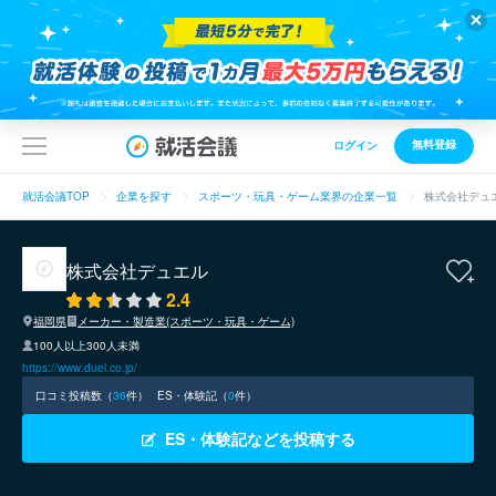
無料登録
ログイン
就活会議TOP
企業を探す
スポーツ・玩具・ゲーム業界の企業一覧
株式会社デュ
株式会社デュエル
2.4
福岡県
メーカー・製造業(スポーツ・玩具・ゲーム)
100人以上300人未満
https://www.duel.co.jp/
口コミ投稿数（
36
件）
ES・体験記（
0
件）
ES・体験記などを投稿する