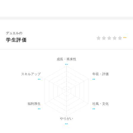
デュエルの
--
学生評価
成長・将来性
--
スキルアップ
年収・評価
--
--
福利厚生
社風・文化
--
--
やりがい
--