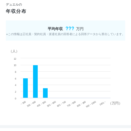
デュエルの
年収分布
???
平均年収
万円
※この情報は正社員・契約社員・派遣社員の回答者による回答データから算出しています。
（人）
12
10
8
6
4
2
0
~ 300
701 ~ 800
301 ~ 400
801 ~ 900
401 ~ 500
901 ~ 1000
501 ~ 600
601 ~ 700
1001 ~
（万円）