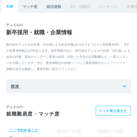
TOP
マッチ度
就活速報
ES・体験記
インターン
本選
デュエルの
新卒採用・就職・企業情報
株式会社デュエルの社員・元社員による総合評価は2.4点です（口コミ回答数36件）。ES
や本選考体験記は0件あります。基本情報のほか、株式会社デュエルの社員・元社員による
会社の評価、過去のインターン選考の内容、内定した学生の志望動機など、一部コンテン
ツを公開しています。ぜひ、選考体験記の詳細ページにて最新情報やエントリーシート・
体験記全文を確認し、選考対策に役立ててください。
目次
デュエルの
マッチ度の見かた
就職難易度・マッチ度
ここでわかること