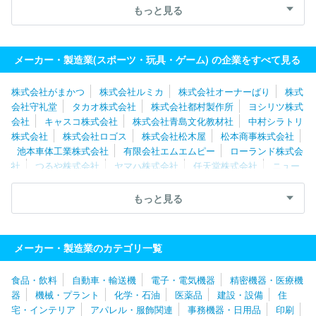
式会社
有限会社トータル・ケア・システム
株式会社都村製作所
もっと見る
有限会社エムエムピー
株式会社ふらここ
株式会社トミーテッ
ク
株式会社ロンウッド
株式会社ハイヤー
マリオクラブ株式会
社
グローブライド株式会社
メーカー・製造業(スポーツ・玩具・ゲーム) の企業をすべて見る
株式会社がまかつ
株式会社ルミカ
株式会社オーナーばり
株式
会社守礼堂
タカオ株式会社
株式会社都村製作所
ヨシリツ株式
会社
キャスコ株式会社
株式会社青島文化教材社
中村シラトリ
株式会社
株式会社ロゴス
株式会社松木屋
松本商事株式会社
池本車体工業株式会社
有限会社エムエムピー
ローランド株式会
社
つるや株式会社
ヤマハ株式会社
任天堂株式会社
ニュー
ウェルブランズ・ジャパン合同会社
美津濃株式会社
ファイテン
株式会社
山本光学株式会社
富士工業株式会社
マリオクラブ株
もっと見る
式会社
株式会社岡本技研
株式会社ボークス
株式会社タミヤ
株式会社安信商会
メガバス株式会社
エンゼルプレイングカード
製造京都株式会社
エルソニック株式会社
星野楽器株式会社
ミ
メーカー・製造業のカテゴリ一覧
ズノテクニクス株式会社
株式会社河合楽器製作所
加賀谷木材株
式会社
株式会社トミーテック
株式会社フジトーイ
株式会社エ
食品・飲料
自動車・輸送機
電子・電気機器
精密機器・医療機
ンスカイ
株式会社グラファイトデザイン
株式会社三英
株式会
器
機械・プラント
化学・石油
医薬品
建設・設備
住
社シバ
株式会社リーメント
株式会社ムラカミ
エバーグリーン
宅・インテリア
アパレル・服飾関連
事務機器・日用品
印刷
株式会社
株式会社アクラス
株式会社ナカジマコーポレーション