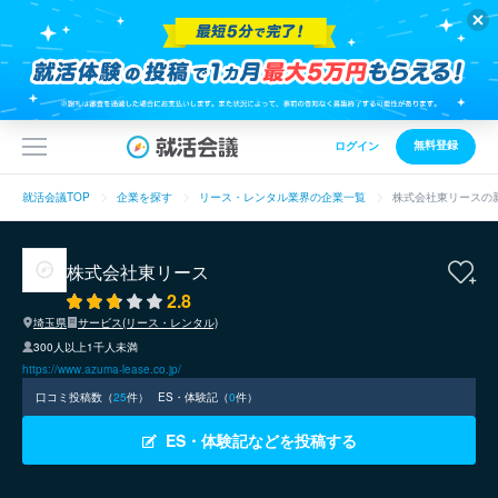
無料登録
ログイン
就活会議TOP
企業を探す
リース・レンタル業界の企業一覧
株式会社東リースの
株式会社東リース
2.8
埼玉県
サービス(リース・レンタル)
300人以上1千人未満
https://www.azuma-lease.co.jp/
口コミ投稿数（
25
件）
ES・体験記（
0
件）
ES・体験記などを投稿する