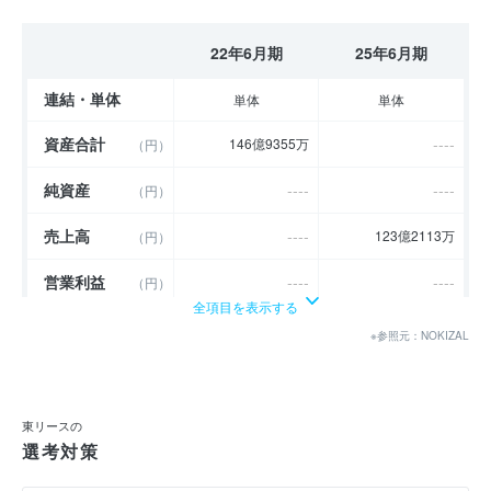
22年6月期
25年6月期
連結・単体
単体
単体
資産合計
----
146億9355万
（円）
純資産
----
----
（円）
売上高
----
123億2113万
（円）
営業利益
----
----
（円）
全項目を表示する
経常利益
----
----
（円）
※参照元：NOKIZAL
当期純利益
----
2億9589万
（円）
利益余剰金
----
31億967万
（円）
東リースの
選考対策
売上伸び率
----
----
（％）