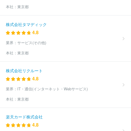
ノバレーゼ
株式会社テレコムスクエア
三菱オートリース株式会
本社：
東京都
社
株式会社マイルストーン
ＪＡ三井リース株式会社
みずほリ
ース株式会社
株式会社セブン・フィナンシャルサービス
ＮＥＣ
キャピタルソリューション株式会社
株式会社ティ・アイ・ディ
株式会社タマディック
ＪＲ東日本メカトロニクス株式会社
株式会社日産カーレンタルソ
4.8
リューション
株式会社ジョイフル恵利
日本原子力防護システム
株式会社
三菱ＨＣキャピタル株式会社
国土緑化株式会社
株式
業界：
サービス(その他)
会社ヴェリタス・インベストメント
日本基準寝具株式会社
高見
本社：
東京都
株式会社
株式会社佐久本工機
株式会社アクトワンヤマイチ
株
式会社札幌北洋リース
株式会社カネコ・コーポレーション
株式
会社アールアンドアール
ほか(1272件)
株式会社リクルート
4.8
業界：
IT・通信(インターネット・Webサービス)
本社：
東京都
楽天カード株式会社
4.8