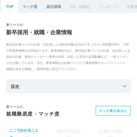
TOP
マッチ度
就活速報
ES・体験記
インターン
本選
東リースの
新卒採用・就職・企業情報
株式会社東リースの社員・元社員による総合評価は2.8点です（口コミ回答数25件）。ES
や本選考体験記は0件あります。基本情報のほか、株式会社東リースの社員・元社員による
会社の評価、過去のインターン選考の内容、内定した学生の志望動機など、一部コンテン
ツを公開しています。ぜひ、選考体験記の詳細ページにて最新情報やエントリーシート・
体験記全文を確認し、選考対策に役立ててください。
目次
東リースの
マッチ度の見かた
就職難易度・マッチ度
ここでわかること