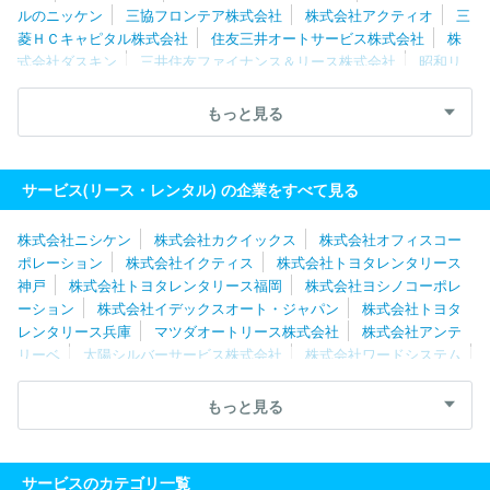
ルのニッケン
三協フロンテア株式会社
株式会社アクティオ
三
菱ＨＣキャピタル株式会社
住友三井オートサービス株式会社
株
式会社ダスキン
三井住友ファイナンス＆リース株式会社
昭和リ
ース株式会社
みずほリース株式会社
ＮＥＣキャピタルソリュー
ション株式会社
三井住友トラスト・パナソニックファイナンス株式
もっと見る
会社
タイムズモビリティ株式会社
タイムス株式会社
株式会社
テレコムスクエア
三菱オートリース株式会社
三伸機材株式会社
ＭＵＦＧファイナンス＆リーシング株式会社
太陽建機レンタル株
サービス(リース・レンタル) の企業をすべて見る
式会社
ＪＲ東日本メカトロニクス株式会社
株式会社日本ケアサ
プライ
株式会社ジョイフル恵利
株式会社カナモト
株式会社ニシケン
株式会社カクイックス
株式会社オフィスコー
ポレーション
株式会社イクティス
株式会社トヨタレンタリース
神戸
株式会社トヨタレンタリース福岡
株式会社ヨシノコーポレ
ーション
株式会社イデックスオート・ジャパン
株式会社トヨタ
レンタリース兵庫
マツダオートリース株式会社
株式会社アンテ
リーベ
太陽シルバーサービス株式会社
株式会社ワードシステム
タイムス株式会社
タイムズモビリティ株式会社
株式会社トヨタ
レンタリース広島
十字屋リース株式会社
ニッポンレンタカー関
もっと見る
西株式会社
株式会社タケナカ
太陽建機レンタル株式会社
鈴与
レンタカー株式会社
株式会社ダスキン
ビジネスレンタリース株
式会社
サガレンタリース株式会社
株式会社高津商会
株式会社
サービスのカテゴリ一覧