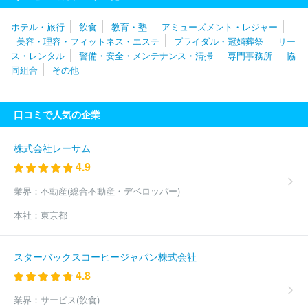
トヨタレンタリース京都
株式会社パールイデア
株式会社トヨタ
レンタリース大阪
株式会社タガヤ
瀧冨工業株式会社
東海リー
ホテル・旅行
飲食
教育・塾
アミューズメント・レジャー
ス株式会社
株式会社ワキタ
大和リース株式会社
奥村機械株式
美容・理容・フィットネス・エステ
ブライダル・冠婚葬祭
リー
会社
ニッポンレンタカー東北株式会社
株式会社トヨタレンタリ
ス・レンタル
警備・安全・メンテナンス・清掃
専門事務所
協
ース栃木
株式会社トヨタレンタリース群馬
株式会社イマギイレ
同組合
その他
株式会社ほくとう
株式会社カナモト
北海産業株式会社
ニッ
ポンレンタカーアーバンネット株式会社
日建リース工業株式会社
株式会社エース・オートリース
株式会社ＪＥＣＣ
株式会社アク
口コミで人気の企業
ティオ
昭和リース株式会社
みずほ東芝リース株式会社
東京重
機株式会社
株式会社ユニマットライフ
ニッポンレンタカーサー
ビス株式会社
ＭＵＦＧファイナンス＆リーシング株式会社
サン
株式会社レーサム
コーテック株式会社
郡リース株式会社
住友三井オートサービス
4.9
株式会社
株式会社レンタルのニッケン
日進レンタカー株式会社
株式会社グリーンディスプレイ
株式会社ナガワ
サクラサービス
業界：
不動産(総合不動産・デベロッパー)
株式会社
日本パレットレンタル株式会社
サンエー工業株式会社
本社：
東京都
エクスコムグローバル株式会社
株式会社アフロ
株式会社ＬＩＦ
ＵＬＬ
株式会社日本ケアサプライ
タステック・レンタリース株
式会社
日本カーソリューションズ株式会社
三伸機材株式会社
スターバックスコーヒージャパン株式会社
横河レンタ・リース株式会社
株式会社トヨタレンタリース神奈川
4.8
株式会社杉孝
三井住友ファイナンス＆リース株式会社
テクバン
株式会社
三協フロンテア株式会社
オリックス自動車株式会社
業界：
サービス(飲食)
三井住友トラスト・パナソニックファイナンス株式会社
株式会社