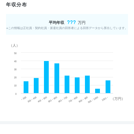
年収分布
???
平均年収
万円
※この情報は正社員・契約社員・派遣社員の回答者による回答データから算出しています。
（人）
50
40
30
20
10
0
~ 300
701 ~ 800
301 ~ 400
801 ~ 900
401 ~ 500
901 ~ 1000
501 ~ 600
601 ~ 700
1001 ~
（万円）