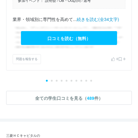
参加イベント：
説明会
/ OB・OG訪問
/ 選考
業界・領域別に専門性を高めて...
続きを読む(全34文字)
口コミを読む（無料）
問題を報告する
0
0
全ての学生口コミを見る（
489
件）
三菱ＨＣキャピタルの