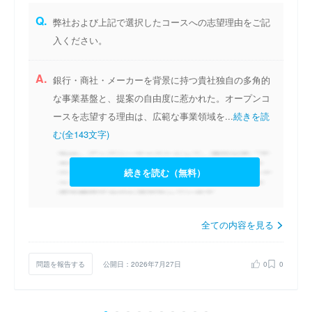
Q.
弊社および上記で選択したコースへの志望理由をご記
入ください。
A.
銀行・商社・メーカーを背景に持つ貴社独自の多角的
な事業基盤と、提案の自由度に惹かれた。オープンコ
ースを志望する理由は、広範な事業領域を...
続きを読
む(全143文字)
続きを読む（無料）
全ての内容を見る
問題を報告する
公開日：2026年7月27日
0
0