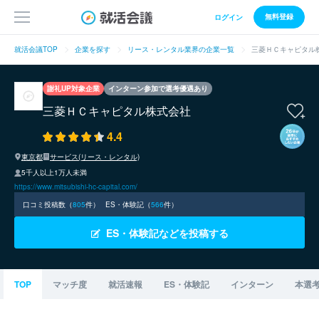
無料登録
ログイン
就活会議TOP
企業を探す
リース・レンタル業界の企業一覧
三菱ＨＣキャピタル
謝礼UP対象企業
インターン参加で選考優遇あり
三菱ＨＣキャピタル株式会社
4.4
東京都
サービス(リース・レンタル)
5千人以上1万人未満
https://www.mitsubishi-hc-capital.com/
口コミ投稿数（
805
件）
ES・体験記（
566
件）
ES・体験記などを投稿する
TOP
マッチ度
就活速報
ES・体験記
インターン
本選