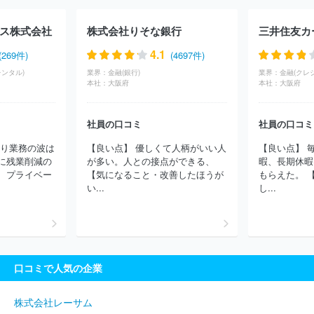
ッポンレンタカーサービス株式会社
ＭＵＦＧファイナンス＆リーシ
ング株式会社
サンコーテック株式会社
郡リース株式会社
住友
ス株式会社
株式会社りそな銀行
三井住友カ
三井オートサービス株式会社
株式会社レンタルのニッケン
日進
レンタカー株式会社
株式会社グリーンディスプレイ
株式会社ナ
4.1
(269件)
(4697件)
ガワ
サクラサービス株式会社
日本パレットレンタル株式会社
ンタル)
業界：
金融(銀行)
業界：
金融(クレ
サンエー工業株式会社
エクスコムグローバル株式会社
株式会社
本社：
大阪府
本社：
大阪府
アフロ
株式会社ＬＩＦＵＬＬ
株式会社日本ケアサプライ
タス
テック・レンタリース株式会社
日本カーソリューションズ株式会
社員の口コミ
社員の口コミ
社
三伸機材株式会社
横河レンタ・リース株式会社
株式会社ト
ヨタレンタリース神奈川
株式会社杉孝
三井住友ファイナンス＆
より業務の波は
【良い点】 優しくて人柄がいい人
【良い点】 
リース株式会社
テクバン株式会社
三協フロンテア株式会社
オ
に残業削減の
が多い。人との接点ができる、
暇、長期休暇
リックス自動車株式会社
三井住友トラスト・パナソニックファイナ
、プライベー
【気になること・改善したほうが
もらえた。 
ンス株式会社
株式会社ノバレーゼ
株式会社テレコムスクエア
い...
し...
三菱オートリース株式会社
株式会社マイルストーン
ＪＡ三井リ
ース株式会社
みずほリース株式会社
株式会社セブン・フィナン
シャルサービス
ＮＥＣキャピタルソリューション株式会社
株式
会社ティ・アイ・ディ
ＪＲ東日本メカトロニクス株式会社
株式
会社日産カーレンタルソリューション
株式会社ジョイフル恵利
口コミで人気の企業
日本原子力防護システム株式会社
国土緑化株式会社
株式会社ヴ
ェリタス・インベストメント
日本基準寝具株式会社
高見株式会
社
株式会社佐久本工機
株式会社アクトワンヤマイチ
株式会社
株式会社レーサム