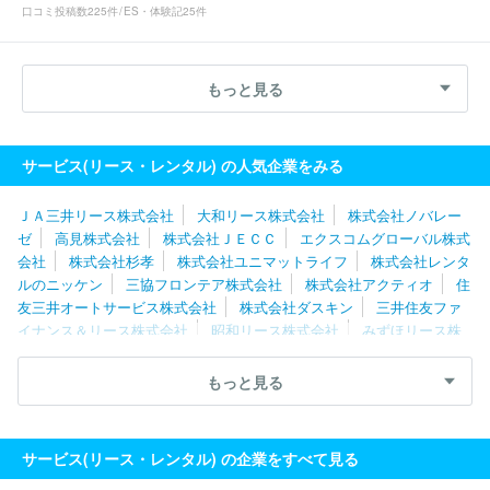
口コミ投稿数
225件
ES・体験記
25件
もっと見る
サービス(リース・レンタル) の人気企業をみる
ＪＡ三井リース株式会社
大和リース株式会社
株式会社ノバレー
ゼ
高見株式会社
株式会社ＪＥＣＣ
エクスコムグローバル株式
会社
株式会社杉孝
株式会社ユニマットライフ
株式会社レンタ
ルのニッケン
三協フロンテア株式会社
株式会社アクティオ
住
友三井オートサービス株式会社
株式会社ダスキン
三井住友ファ
イナンス＆リース株式会社
昭和リース株式会社
みずほリース株
式会社
ＮＥＣキャピタルソリューション株式会社
三井住友トラ
スト・パナソニックファイナンス株式会社
タイムズモビリティ株式
もっと見る
会社
タイムス株式会社
株式会社テレコムスクエア
三菱オート
リース株式会社
三伸機材株式会社
ＭＵＦＧファイナンス＆リー
シング株式会社
太陽建機レンタル株式会社
ＪＲ東日本メカトロ
サービス(リース・レンタル) の企業をすべて見る
ニクス株式会社
株式会社日本ケアサプライ
株式会社ジョイフル