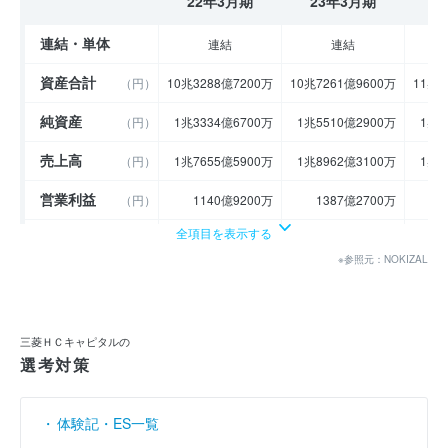
22年3月期
23年3月期
2
連結・単体
連結
連結
資産合計
（円）
10兆3288億7200万
10兆7261億9600万
11兆1
純資産
（円）
1兆3334億6700万
1兆5510億2900万
1兆7
売上高
（円）
1兆7655億5900万
1兆8962億3100万
1兆9
営業利益
（円）
1140億9200万
1387億2700万
1
全項目を表示する
経常利益
（円）
1172億3900万
1460億7600万
1
※参照元：NOKIZAL
当期純利益
（円）
994億100万
1162億4100万
1
利益余剰金
----
----
（円）
三菱ＨＣキャピタルの
売上伸び率
（％）
97.41
7.4
選考対策
営業利益率
（％）
6.46
7.32
体験記・ES一覧
経常利益率
（％）
6.64
7.7