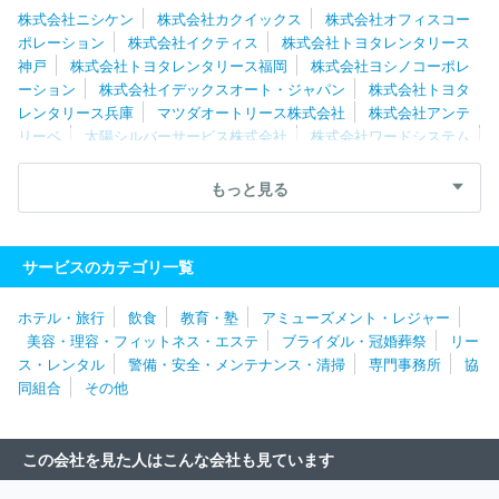
恵利
株式会社カナモト
テクバン株式会社
株式会社ニシケン
株式会社カクイックス
株式会社オフィスコー
ポレーション
株式会社イクティス
株式会社トヨタレンタリース
神戸
株式会社トヨタレンタリース福岡
株式会社ヨシノコーポレ
ーション
株式会社イデックスオート・ジャパン
株式会社トヨタ
レンタリース兵庫
マツダオートリース株式会社
株式会社アンテ
リーベ
太陽シルバーサービス株式会社
株式会社ワードシステム
タイムス株式会社
タイムズモビリティ株式会社
株式会社トヨタ
レンタリース広島
十字屋リース株式会社
ニッポンレンタカー関
もっと見る
西株式会社
株式会社タケナカ
太陽建機レンタル株式会社
鈴与
レンタカー株式会社
株式会社ダスキン
ビジネスレンタリース株
式会社
サガレンタリース株式会社
株式会社高津商会
株式会社
サービスのカテゴリ一覧
トヨタレンタリース京都
株式会社パールイデア
株式会社トヨタ
レンタリース大阪
株式会社タガヤ
瀧冨工業株式会社
東海リー
ホテル・旅行
飲食
教育・塾
アミューズメント・レジャー
ス株式会社
株式会社ワキタ
大和リース株式会社
奥村機械株式
美容・理容・フィットネス・エステ
ブライダル・冠婚葬祭
リー
会社
ニッポンレンタカー東北株式会社
株式会社トヨタレンタリ
ス・レンタル
警備・安全・メンテナンス・清掃
専門事務所
協
ース栃木
株式会社トヨタレンタリース群馬
株式会社イマギイレ
同組合
その他
株式会社東リース
株式会社ほくとう
株式会社カナモト
北海
産業株式会社
ニッポンレンタカーアーバンネット株式会社
日建
リース工業株式会社
株式会社エース・オートリース
株式会社Ｊ
この会社を見た人はこんな会社も見ています
ＥＣＣ
株式会社アクティオ
昭和リース株式会社
みずほ東芝リ
ース株式会社
東京重機株式会社
株式会社ユニマットライフ
ニ