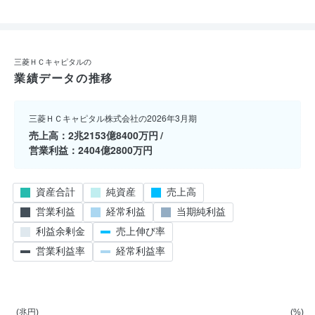
三菱ＨＣキャピタルの
業績データの推移
三菱ＨＣキャピタル株式会社の2026年3月期
売上高
2兆2153億8400万円
営業利益
2404億2800万円
資産合計
純資産
売上高
営業利益
経常利益
当期純利益
利益余剰金
売上伸び率
営業利益率
経常利益率
(兆円)
(%)