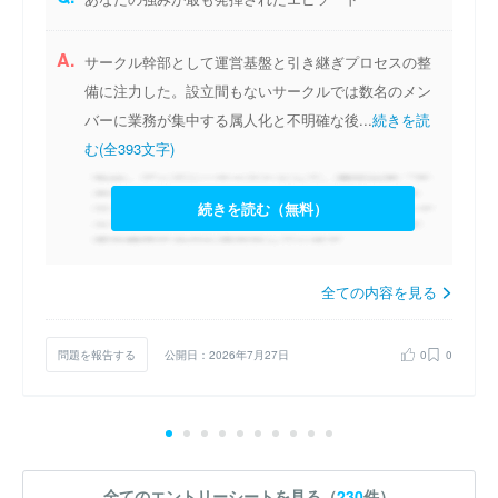
A.
サークル幹部として運営基盤と引き継ぎプロセスの整
備に注力した。設立間もないサークルでは数名のメン
バーに業務が集中する属人化と不明確な後...
続きを読
む(全393文字)
続きを読む（無料）
全ての内容を見る
問題を報告する
公開日：2026年7月27日
0
0
全てのエントリーシートを見る（
230
件）