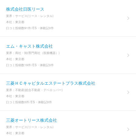
株式会社日医リース
業界：
サービス(リース・レンタル)
本社：
東京都
口コミ投稿数
91件
ES・体験記
0件
エム・キャスト株式会社
業界：
商社・卸(専門商社（医療機器）)
本社：
東京都
口コミ投稿数
19件
ES・体験記
0件
三菱ＨＣキャピタルエステートプラス株式会社
業界：
不動産(総合不動産・デベロッパー)
本社：
東京都
口コミ投稿数
0件
ES・体験記
0件
三菱オートリース株式会社
業界：
サービス(リース・レンタル)
本社：
東京都