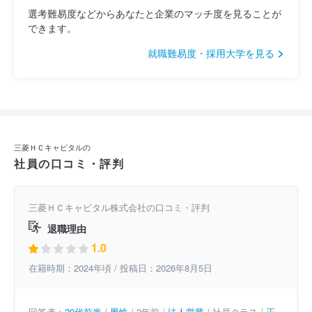
選考難易度などからあなたと企業のマッチ度を見ることが
できます。
就職難易度・採用大学を見る
三菱ＨＣキャピタルの
社員の口コミ・評判
三菱ＨＣキャピタル株式会社の口コミ・評判
退職理由
1.0
在籍時期：2024年頃 / 投稿日：2026年8月5日
回答者：
20代前半
/
男性
/ 2年前 /
法人営業
/ 社員クラス /
正