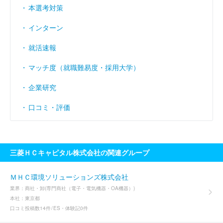
本選考対策
インターン
就活速報
マッチ度（就職難易度・採用大学）
企業研究
口コミ・評価
三菱ＨＣキャピタル株式会社の関連グループ
ＭＨＣ環境ソリューションズ株式会社
業界：
商社・卸(専門商社（電子・電気機器・OA機器）)
本社：
東京都
口コミ投稿数
14件
ES・体験記
0件