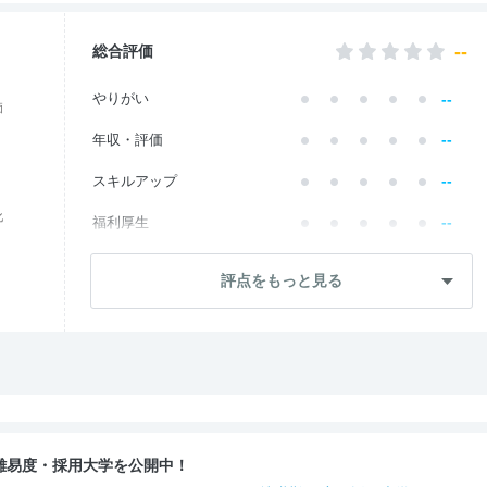
--
総合評価
--
やりがい
価
--
年収・評価
--
スキルアップ
化
--
福利厚生
--
成長・将来性
評点をもっと見る
--
社員・管理職
--
ワークライフ
--
社風・文化
--
女性の働きやすさ
難易度・採用大学を公開中！
--
入社後のギャップ