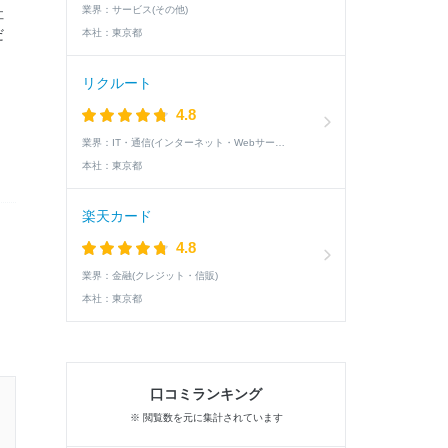
業界：
サービス(その他)
社
だ
本社：
東京都
リクルート
4.8
業界：
IT・通信(インターネット・Webサービス)
本社：
東京都
楽天カード
4.8
業界：
金融(クレジット・信販)
本社：
東京都
口コミランキング
27卒 / 理系 / 女性
※ 閲覧数を元に集計されています