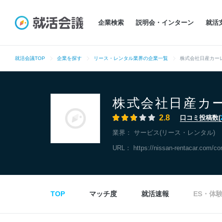
企業検索
説明会・インターン
就活
就活会議TOP
企業を探す
リース・レンタル業界の企業一覧
株式会社日産カー
株式会社日産カ
2.8
口コミ投稿数(
業界：
サービス(リース・レンタル)
URL：
https://nissan-rentacar.com/c
TOP
マッチ度
就活速報
ES・体