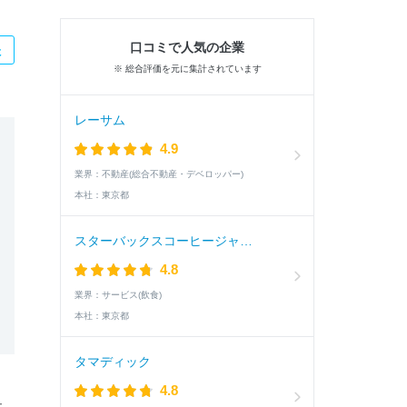
口コミで人気の企業
た
※ 総合評価を元に集計されています
レーサム
4.9
業界：
不動産(総合不動産・デベロッパー)
本社：
東京都
スターバックスコーヒージャパン
4.8
業界：
サービス(飲食)
本社：
東京都
タマディック
4.8
ュ