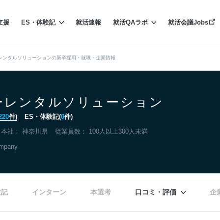
支援
ES・体験記
就活速報
就活QAラボ
就活会議Jobs
レンタルソリューションの新卒採用・就職・企業情報
ーレンタルソリューション
220
件)
ES・体験記(
0
件)
本社：
神奈川県
従業員数： 100人以上300人未満
ompany
験記
インターン
本選考
口コミ・評価
企