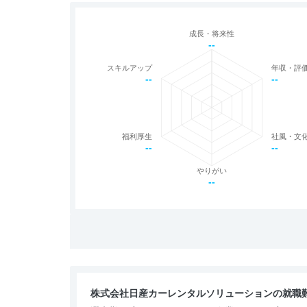
成長・将来性
--
スキルアップ
年収・評
--
--
福利厚生
社風・文
--
--
やりがい
--
株式会社日産カーレンタルソリューションの就職