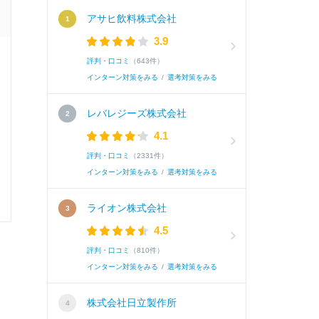
エントリー前の学生の就活速報
アサヒ飲料株式会社
3.9
評判・口コミ
（643件）
興味がある理由・興味があるほかの企業
インターン対策をみる
/
選考対策をみる
レバレジーズ株式会社
選考速報を
4.1
評判・口コミ
（2331件）
インターン対策をみる
/
選考対策をみる
0
0
ライオン株式会社
4.5
評判・口コミ
（810件）
インターン対策をみる
/
選考対策をみる
株式会社日立製作所