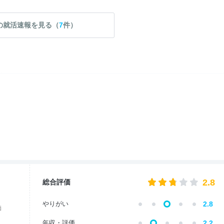
の就活速報を見る（
7
件）
2.8
総合評価
やりがい
2.8
価
年収・評価
2.2