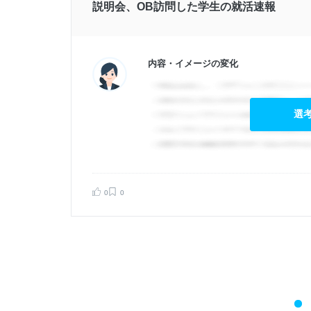
説明会、OB訪問した学生の就活速報
内容・イメージの変化
選
0
0
告する