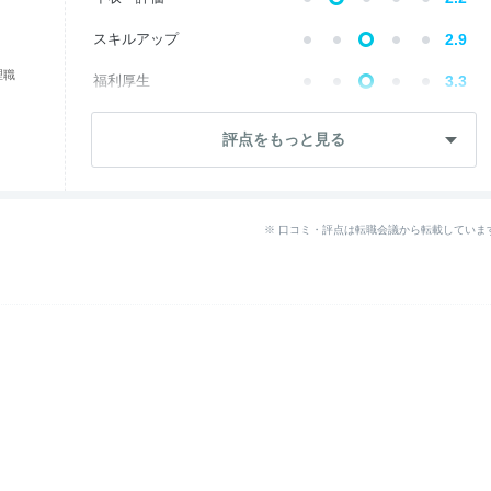
スキルアップ
2.9
理職
福利厚生
3.3
成長・将来性
2.5
評点をもっと見る
社員・管理職
2.3
ワークライフ
2.5
※ 口コミ・評点は転職会議から転載していま
女性の働きやすさ
3.5
入社後のギャップ
2.8
退職理由
2.7