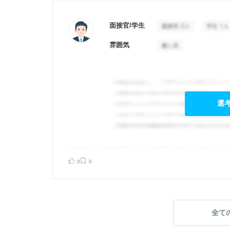
面接官/学生
雰囲気
選
0
0
全て