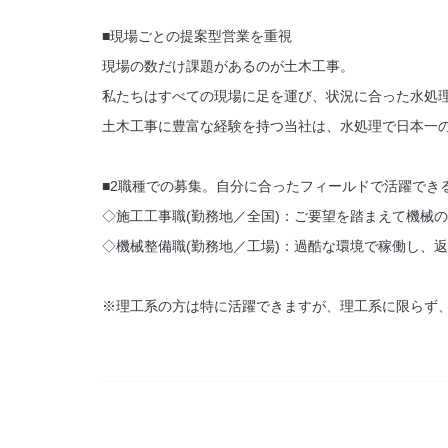
■現場ごとの提案型営業を重視
現場の数だけ課題があるのが土木工事。
私たちはすべての現場に足を運び、状況に合った水処
土木工事に豊富な経験を持つ当社は、水処理で日本一
■2職種での募集。自分に合ったフィールドで活躍でき
◇施工工事職(勤務地／全国)：ご要望を踏まえて機械
◇機械整備職(勤務地／工場)：過酷な環境で稼働し、
※理工系の方は特に活躍できますが、理工系に限らず