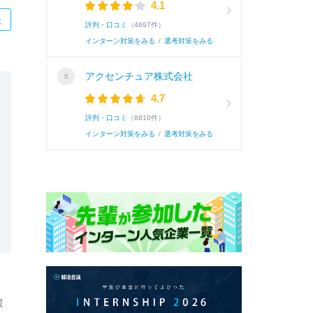
4.1
た
評判・口コミ
（4697件）
インターン対策をみる
/
選考対策をみる
アクセンチュア株式会社
4.7
評判・口コミ
（8810件）
インターン対策をみる
/
選考対策をみる
採