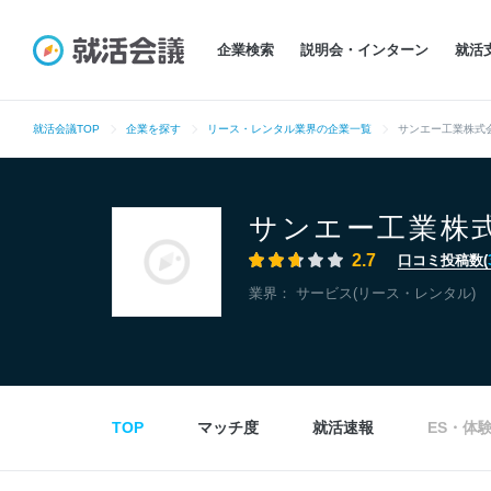
企業検索
説明会・インターン
就活
就活会議TOP
企業を探す
リース・レンタル業界の企業一覧
サンエー工業株式
サンエー工業株
2.7
口コミ投稿数(
業界：
サービス(リース・レンタル)
TOP
マッチ度
就活速報
ES・体