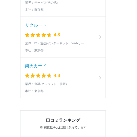
業界：
サービス(その他)
本社：
東京都
リクルート
4.8
業界：
IT・通信(インターネット・Webサービス)
本社：
東京都
楽天カード
4.8
業界：
金融(クレジット・信販)
本社：
東京都
口コミランキング
※ 閲覧数を元に集計されています