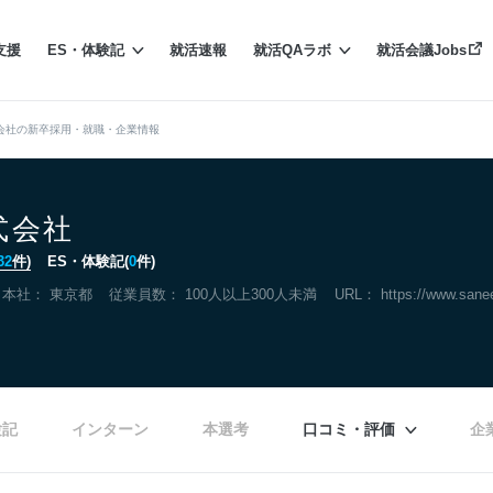
支援
ES・体験記
就活速報
就活QAラボ
就活会議Jobs
会社の新卒採用・就職・企業情報
式会社
32
件)
ES・体験記(
0
件)
本社：
東京都
従業員数： 100人以上300人未満
URL：
https://www.sanee
験記
インターン
本選考
口コミ・評価
企