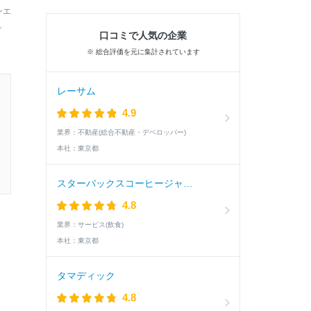
ンエ
。
口コミで人気の企業
※ 総合評価を元に集計されています
レーサム
4.9
業界：
不動産(総合不動産・デベロッパー)
本社：
東京都
スターバックスコーヒージャパン
4.8
業界：
サービス(飲食)
本社：
東京都
タマディック
4.8