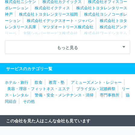
株式会社ニシケン
株式会社カクイックス
株式会社オフィスコー
ポレーション
株式会社イクティス
株式会社トヨタレンタリース
神戸
株式会社トヨタレンタリース福岡
株式会社ヨシノコーポレ
ーション
株式会社イデックスオート・ジャパン
株式会社トヨタ
レンタリース兵庫
マツダオートリース株式会社
株式会社アンテ
リーベ
太陽シルバーサービス株式会社
株式会社ワードシステム
タイムス株式会社
タイムズモビリティ株式会社
株式会社トヨタ
レンタリース広島
十字屋リース株式会社
ニッポンレンタカー関
もっと見る
西株式会社
株式会社タケナカ
太陽建機レンタル株式会社
鈴与
レンタカー株式会社
株式会社ダスキン
ビジネスレンタリース株
式会社
サガレンタリース株式会社
株式会社高津商会
株式会社
サービスのカテゴリ一覧
トヨタレンタリース京都
株式会社パールイデア
株式会社トヨタ
レンタリース大阪
株式会社タガヤ
瀧冨工業株式会社
東海リー
ホテル・旅行
飲食
教育・塾
アミューズメント・レジャー
ス株式会社
株式会社ワキタ
大和リース株式会社
奥村機械株式
美容・理容・フィットネス・エステ
ブライダル・冠婚葬祭
リー
会社
ニッポンレンタカー東北株式会社
株式会社トヨタレンタリ
ス・レンタル
警備・安全・メンテナンス・清掃
専門事務所
協
ース栃木
株式会社トヨタレンタリース群馬
株式会社イマギイレ
同組合
その他
株式会社東リース
株式会社ほくとう
株式会社カナモト
北海
産業株式会社
日建リース工業株式会社
株式会社エース・オート
リース
株式会社ＪＥＣＣ
株式会社アクティオ
昭和リース株式
この会社を見た人はこんな会社も見ています
会社
みずほ東芝リース株式会社
東京重機株式会社
株式会社ユ
ニマットライフ
ニッポンレンタカーサービス株式会社
ＭＵＦＧ
ファイナンス＆リーシング株式会社
サンコーテック株式会社
郡