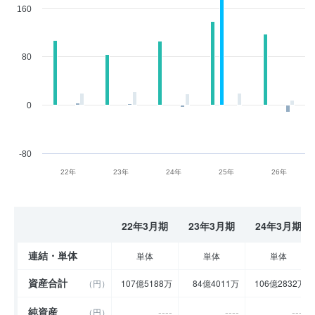
160
80
0
-80
22年
23年
24年
25年
26年
22年3月期
23年3月期
24年3月期
連結・単体
単体
単体
単体
資産合計
（円）
107億5188万
84億4011万
106億2832万
純資産
----
----
----
（円）