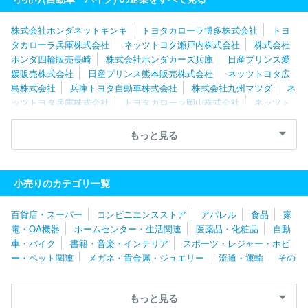
佐賀株式会社
株式会社エー・エル・シー
東京マツダ販売株式会
社
株式会社ホンダネットキンキ
トヨタカローラ博多株式会社
トヨ
タカローラ兵庫株式会社
ネッツトヨタ瀬戸内株式会社
株式会社
ホンダ四輪販売長崎
株式会社ホンダカーズ兵庫
日産プリンス愛
媛販売株式会社
日産プリンス熊本販売株式会社
ネッツトヨタ広
島株式会社
兵庫トヨタ自動車株式会社
株式会社九州マツダ
ネ
ッツトヨタ兵庫株式会社
トヨタカローラ岡山株式会社
ネッツト
ヨタ香川株式会社
トヨタカローラ広島株式会社
ホンダカーズ佐
賀株式会社
ネッツトヨタ北九州株式会社
神戸トヨペット株式会
もっと見る
社
福岡トヨタ自動車株式会社
名古屋トヨペット株式会社
大阪
トヨタＮｏｒｔｈ株式会社
株式会社関西マツダ
トヨタカローラ
名古屋株式会社
株式会社ホンダ四輪販売北陸
ネッツトヨタヤサ
小売りのカテゴリ一覧
カ株式会社
愛知日産自動車株式会社
静岡日産自動車株式会社
株式会社ホンダカーズ三重
株式会社甲信マツダ
株式会社スズキ
百貨店・スーパー
コンビニエンスストア
アパレル
食品
家
自販静岡
西日本三菱自動車販売株式会社
株式会社ホンダカーズ
電・OA機器
ホームセンター・生活関連
医薬品・化粧品
自動
三河
ネッツトヨタ中京株式会社
東海マツダ販売株式会社
株式
車・バイク
書籍・音楽・インテリア
スポーツ・レジャー・ホビ
会社グッドスピード
中部三菱自動車販売株式会社
株式会社はな
ー・ペット関連
メガネ・貴金属・ジュエリー
流通・運輸
その
まる
静岡スバル自動車株式会社
トヨタカローラ愛知株式会社
他
サーラカーズジャパン株式会社
株式会社ホワイトハウス
ＤＡＩ
ＷＡ ＣＹＣＬＥ株式会社
株式会社エー・エル・シー
トヨタカ
もっと見る
ローラ南海株式会社
株式会社レッドバロン
トヨタモビリティ中