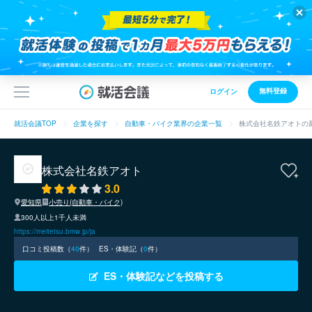
無料登録
ログイン
就活会議TOP
企業を探す
自動車・バイク業界の企業一覧
株式会社名鉄アオトの
株式会社名鉄アオト
3.0
愛知県
小売り(自動車・バイク)
300人以上1千人未満
https://meitetsu.bmw.jp/ja
口コミ投稿数（
40
件）
ES・体験記（
0
件）
ES・体験記などを投稿する