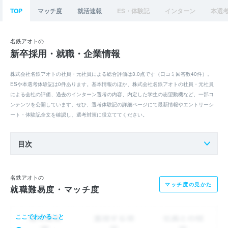
TOP
マッチ度
就活速報
ES・体験記
インターン
本選
名鉄アオトの
新卒採用・就職・企業情報
株式会社名鉄アオトの社員・元社員による総合評価は3.0点です（口コミ回答数40件）。
ESや本選考体験記は0件あります。基本情報のほか、株式会社名鉄アオトの社員・元社員
による会社の評価、過去のインターン選考の内容、内定した学生の志望動機など、一部コ
ンテンツを公開しています。ぜひ、選考体験記の詳細ページにて最新情報やエントリーシ
ート・体験記全文を確認し、選考対策に役立ててください。
目次
名鉄アオトの
マッチ度の見かた
就職難易度・マッチ度
ここでわかること