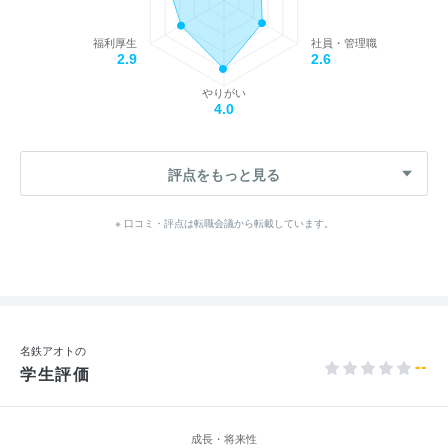
福利厚生
社員・管理職
2.9
2.6
やりがい
4.0
評点をもっと見る
※ 口コミ・評点は転職会議から転載しています。
名鉄アオトの
--
学生評価
成長・将来性