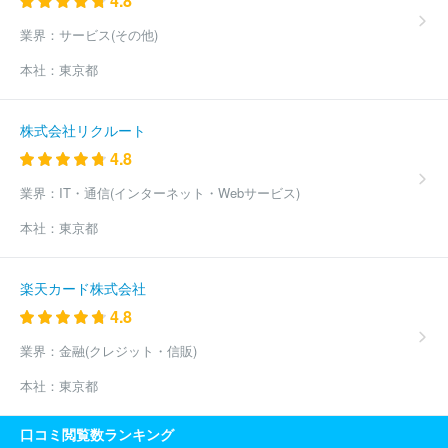
4.8
ヨタカローラ千葉株式会社
日産プリンス長野販売株式会社
株式
会社あさひ
株式会社フジ・コーポレーション
ほか(2170件)
業界：
サービス(その他)
本社：
東京都
株式会社リクルート
4.8
業界：
IT・通信(インターネット・Webサービス)
本社：
東京都
楽天カード株式会社
4.8
業界：
金融(クレジット・信販)
本社：
東京都
口コミ閲覧数ランキング