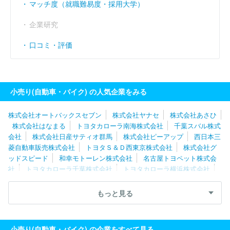
マッチ度（就職難易度・採用大学）
企業研究
口コミ・評価
小売り(自動車・バイク) の人気企業をみる
株式会社オートバックスセブン
株式会社ヤナセ
株式会社あさひ
株式会社はなまる
トヨタカローラ南海株式会社
千葉スバル株式
会社
株式会社日産サティオ群馬
株式会社ピーアップ
西日本三
菱自動車販売株式会社
トヨタＳ＆Ｄ西東京株式会社
株式会社グ
ッドスピード
和幸モトーレン株式会社
名古屋トヨペット株式会
社
トヨタカローラ千葉株式会社
トヨタカローラ横浜株式会社
株式会社ジーアフター
株式会社ホワイトハウス
トヨタカローラ
名古屋株式会社
千葉日産自動車株式会社
株式会社川内自動車
もっと見る
東邦オート株式会社
株式会社ワイビーエー
愛知日産自動車株式
会社
株式会社関東マツダ
株式会社フジ・コーポレーション
株
式会社レッドバロン
株式会社ホンダネットキンキ
ホンダカーズ
小売り(自動車・バイク) の企業をすべて見る