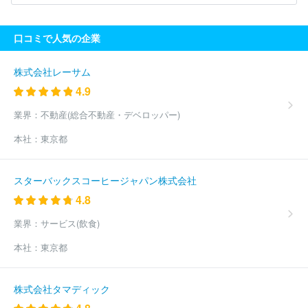
京株式会社
長野日野自動車株式会社
Ｆｏｒ Ｎｅｘｔ株式会社
ネッツトヨタ道都株式会社
株式会社日産サティオ群馬
日産プリ
口コミで人気の企業
ンス茨城販売株式会社
ＡＧＨトヨタ札幌株式会社
十勝三菱自動
車販売株式会社
ネッツトヨタ函館株式会社
埼玉ダイハツ販売株
式会社
株式会社ｈｏｎｍａｒｕ
大久自動車販売株式会社
株式
株式会社レーサム
会社ホンダカーズ栃木中央
茨城トヨペット株式会社
ホンダカー
4.9
ズ南北海道株式会社
株式会社ホンダカーズ前橋
日産プリンス栃
木販売株式会社
トヨタカローラ秋田株式会社
福島スバル自動車
業界：
不動産(総合不動産・デベロッパー)
株式会社
函館トヨタ自動車株式会社
株式会社ナオイオート
株
本社：
東京都
式会社ホンダモビリティ南関東
和幸モトーレン株式会社
ネッツ
トヨタみちのく株式会社
茨城日産自動車株式会社
東日本三菱自
動車販売株式会社
ネッツトヨタ埼玉株式会社
北海道スバル株式
スターバックスコーヒージャパン株式会社
会社
株式会社ジーアフター
トヨタカローラ横浜株式会社
株式
4.8
会社ホンダカーズ神奈川北
株式会社川内自動車
東邦オート株式
会社
モトーレンニイガタ株式会社
トヨタＳ＆Ｄ西東京株式会社
業界：
サービス(飲食)
株式会社関東マツダ
株式会社ワイビーエー
株式会社オートバッ
クスセブン
株式会社アップガレージ
株式会社日動自販
株式会
本社：
東京都
社ヤナセ
ＣＫアセット株式会社
千葉日産自動車株式会社
日産
東京販売株式会社
株式会社ピーアップ
株式会社サンオータス
東京マツダ販売株式会社
ネッツトヨタ東都株式会社
新潟トヨタ
株式会社タマディック
自動車株式会社
千葉スバル株式会社
神奈川スバル株式会社
ト