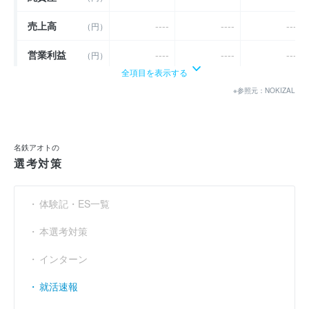
売上高
----
----
----
（円）
営業利益
----
----
----
（円）
全項目を表示する
経常利益
----
----
----
（円）
※参照元：NOKIZAL
当期純利益
（円）
3億7650万
2億4865万
- 3億6432万
利益余剰金
（円）
20億2703万
22億7568万
19億1137万
名鉄アオトの
選考対策
売上伸び率
----
----
----
（％）
営業利益率
----
----
----
（％）
体験記・ES一覧
経常利益率
----
----
----
（％）
本選考対策
インターン
就活速報