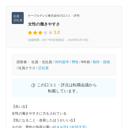
ケーブルテレビ株式会社の口コミ・評判
女性の働きやすさ
3.0
在籍時期：2017年頃/投稿日： 2023年2月16日
回答者：
社員・元社員 /
30代前半
/
男性
/
9年前 /
制作・技術
/
社員クラス /
正社員
この口コミ・評点は転職会議から
転載しています。
【良い点】
女性の働きやすさに力を入れている
【気になること・改善したほうがいい点】
その分、男性の負荷が重い
続きを読む(全55文字)