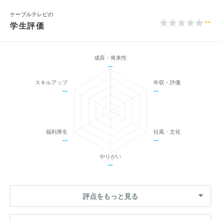
ケーブルテレビの
--
学生評価
成長・将来性
--
スキルアップ
年収・評価
--
--
福利厚生
社風・文化
--
--
やりがい
--
評点をもっと見る