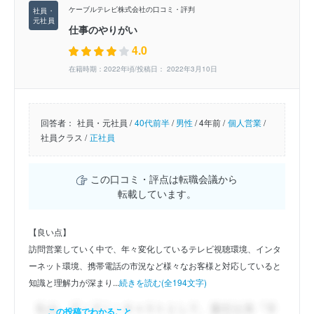
ケーブルテレビ株式会社の口コミ・評判
仕事のやりがい
4.0
在籍時期：2022年頃/投稿日： 2022年3月10日
回答者：
社員・元社員 /
40代前半
/
男性
/
4年前 /
個人営業
/
社員クラス /
正社員
この口コミ・評点は転職会議から
転載しています。
【良い点】
訪問営業していく中で、年々変化しているテレビ視聴環境、インタ
ーネット環境、携帯電話の市況など様々なお客様と対応していると
知識と理解力が深まり...
続きを読む(全194文字)
この投稿でわかること