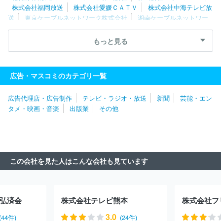
株式会社福岡放送
株式会社愛媛ＣＡＴＶ
株式会社中海テレビ放
送
東京ケーブルネットワーク株式会社
湘南ケーブルネットワー
ク株式会社
スカパーＪＳＡＴ株式会社
株式会社倉敷ケーブルテ
レビ
株式会社日本入試センター
岡山放送株式会社
株式会社宮
もっと見る
崎放送
北陸朝日放送株式会社
株式会社ケーブルメディアワイワ
イ
北海道テレビ放送株式会社
株式会社テレビユー福島
福島テ
レビ株式会社
日本海テレビジョン放送株式会社
山隂中央テレビ
広告・マスコミのカテゴリ一覧
ジヨン放送株式会社
株式会社あいテレビ
広告代理店・広告制作
テレビ・ラジオ・放送
新聞
芸能・エン
タメ・映画・音楽
出版業
その他
この会社を見た人はこんな会社も見ています
弘済会
株式会社テレビ熊本
3.0
(44件)
(24件)