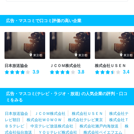
広告・マスコミで口コミ評価の高い企業
東京都
東京都
東京都
日本放送協会
ＪＣＯＭ株式会社
株式会社ＵＳＥＮ
3.9
3.8
3.4
広告・マスコミ(テレビ・ラジオ・放送) の人気企業の評判・口コ
ミをみる
日本放送協会
ＪＣＯＭ株式会社
株式会社ＵＳＥＮ
株式会社テ
レビ朝日
株式会社ＷＯＷＯＷ
株式会社テレビ東京
株式会社Ｔ
ＢＳテレビ
中京テレビ放送株式会社
株式会社瀨戸内海放送
株
式会社仙台放送
ＹＯＵテレビ株式会社
株式会社ベイエフエム