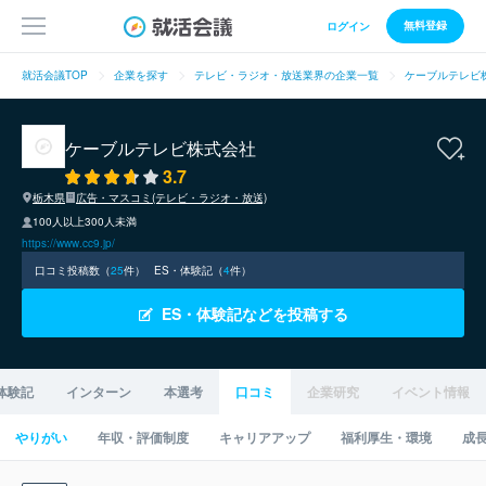
無料登録
ログイン
就活会議TOP
企業を探す
テレビ・ラジオ・放送業界の企業一覧
ケーブルテレビ
ケーブルテレビ株式会社
3.7
栃木県
広告・マスコミ(テレビ・ラジオ・放送)
100人以上300人未満
https://www.cc9.jp/
口コミ投稿数（
25
件）
ES・体験記（
4
件）
ES・体験記などを投稿する
体験記
インターン
本選考
口コミ
企業研究
イベント情報
やりがい
年収・評価制度
キャリアアップ
福利厚生・環境
成