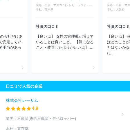
業界：
広告・マスコミ(テレビ・ラジオ・放送)
業界：
本社：
熊本県
本社：
大阪府
社員の口コミ
社員の口コミ
系の会社だけあ
【良い点】 女性の管理職が増えて
【良い点】 
で安定してい
いることは良いこと。 【気になる
ぽどのことが
的手当があっ
こと・改善したほうがいい点】 ...
とはないかな
に...
口コミで人気の企業
株式会社レーサム
4.9
業界：
不動産(総合不動産・デベロッパー)
本社：
東京都