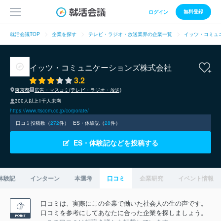
無料登録
ログイン
就活会議TOP
企業を探す
テレビ・ラジオ・放送業界の企業一覧
イッツ・コミュ
イッツ・コミュニケーションズ株式会社
3.2
東京都
広告・マスコミ(テレビ・ラジオ・放送)
300人以上1千人未満
https://www.itscom.co.jp/corporate/
口コミ投稿数（
272
件）
ES・体験記（
28
件）
ES・体験記などを投稿する
体験記
インターン
本選考
口コミ
企業研究
イベント情報
口コミは、実際にこの企業で働いた社会人の生の声です。
口コミを参考にしてあなたに合った企業を探しましょう。