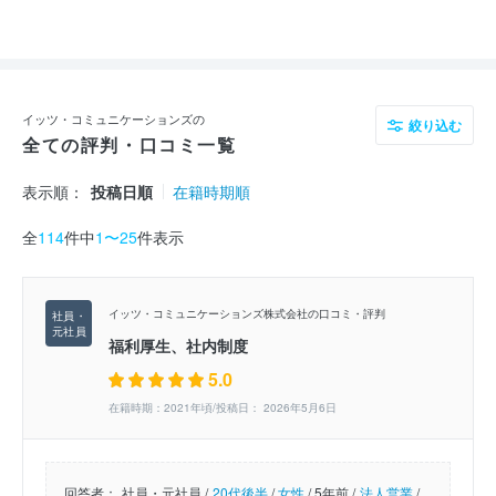
イッツ・コミュニケーションズの
絞り込む
全ての評判・口コミ一覧
表示順：
投稿日順
在籍時期順
全
114
件中
1〜25
件表示
イッツ・コミュニケーションズ株式会社の口コミ・評判
福利厚生、社内制度
5.0
在籍時期：2021年頃/投稿日： 2026年5月6日
回答者：
社員・元社員 /
20代後半
/
女性
/
5年前 /
法人営業
/