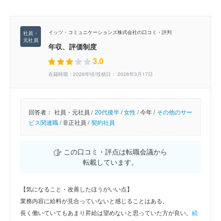
イッツ・コミュニケーションズ株式会社の口コミ・評判
年収、評価制度
3.0
在籍時期：2026年頃/投稿日： 2026年3月17日
回答者：
社員・元社員 /
20代後半
/
女性
/
今年 /
その他のサー
ビス関連職
/
非正社員 /
契約社員
この口コミ・評点は転職会議から
転載しています。
【気になること・改善したほうがいい点】
業務内容に給料が見合っていないと感じることはある。
長く働いていてもあまり昇給は望めないと思っていた方が良い。
続