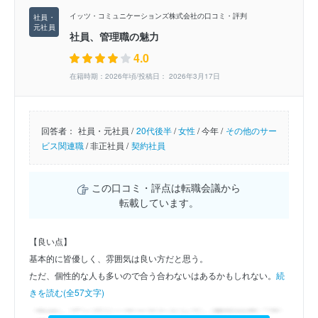
イッツ・コミュニケーションズ株式会社の口コミ・評判
社員、管理職の魅力
4.0
在籍時期：2026年頃/投稿日： 2026年3月17日
回答者：
社員・元社員 /
20代後半
/
女性
/
今年 /
その他のサー
ビス関連職
/
非正社員 /
契約社員
この口コミ・評点は転職会議から
転載しています。
【良い点】
基本的に皆優しく、雰囲気は良い方だと思う。
ただ、個性的な人も多いので合う合わないはあるかもしれない。
続
きを読む(全57文字)