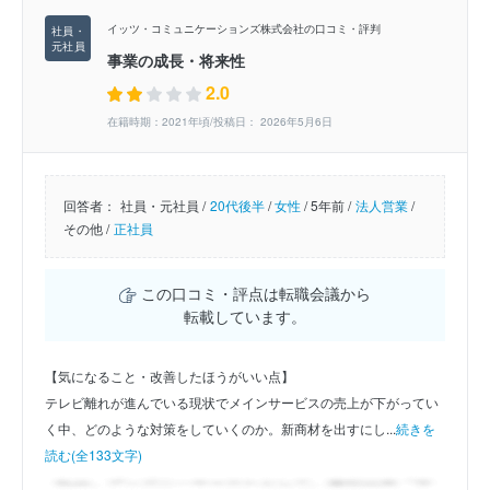
イッツ・コミュニケーションズ株式会社の口コミ・評判
事業の成長・将来性
2.0
在籍時期：2021年頃/投稿日： 2026年5月6日
回答者：
社員・元社員 /
20代後半
/
女性
/
5年前 /
法人営業
/
その他 /
正社員
この口コミ・評点は転職会議から
転載しています。
【気になること・改善したほうがいい点】
テレビ離れが進んでいる現状でメインサービスの売上が下がってい
く中、どのような対策をしていくのか。新商材を出すにし...
続きを
読む(全133文字)