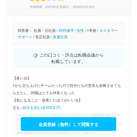
在籍時期：2025年頃/投稿日： 2026年2月18日
回答者：
社員・元社員 /
20代後半
/
女性
/
1年前 /
カスタマー
サポート
/
非正社員 /
派遣社員
この口コミ・評点は転職会議から
転載しています。
【良い点】
1から立ち上げたチームだったので自分たちの意見も反映させても
らえたし、同期はとても仲良くなった
【気になること・改善したほうがいい点】
立ち...
続きを読む(全203文字)
会員登録（無料）して閲覧する