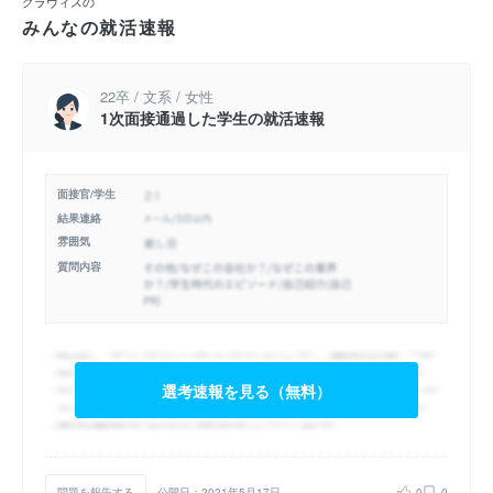
グラヴィスの
みんなの就活速報
22卒 / 文系 / 女性
1次面接通過した学生の就活速報
面接官/学生
結果連絡
雰囲気
質問内容
選考速報を見る（無料）
問題を報告する
公開日：2021年5月17日
0
0