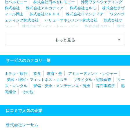
社ベルモニー
株式会社日本セレモニー
沖縄ワタベウェディング
株式会社
株式会社アルカディア
株式会社セルモ
株式会社ラヴ
ィール岡山
株式会社ＲＲＨＨ
株式会社ロマンティア
ワタベウ
ェディング株式会社
バリューマネジメント株式会社
株式会社サ
ンレー
株式会社ブライド・トゥー・ビー
株式会社クロト
株式
会社ブライズワード
ライフサポート株式会社
株式会社栄光堂セ
レモニーユニオン
株式会社クレールコーポレーション
株式会社
もっと見る
ティア
有限会社ティープロダクト
株式会社あいプラン
株式会
社ヌマザワ
アーバン株式会社
アルファクラブ株式会社
サンメ
ンバーズ株式会社
株式会社イヤタカ
株式会社東上セレモサービ
サービスのカテゴリ一覧
ス
アルファクラブ武蔵野株式会社
株式会社埼玉冠婚葬祭センタ
ー
株式会社レストランスワン
株式会社リクルートゼクシィなび
ホテル・旅行
飲食
教育・塾
アミューズメント・レジャー
株式会社コムウェル
株式会社エスクリ
株式会社クリスタルイン
美容・理容・フィットネス・エステ
ブライダル・冠婚葬祭
リー
ターナショナル
株式会社ベストブライダル
セクト株式会社
ア
ス・レンタル
警備・安全・メンテナンス・清掃
専門事務所
協
ニヴェルセル株式会社
株式会社ディアーズ・ブレイン
株式会社
同組合
その他
ビンク
株式会社サンセルモ
株式会社くらしの友
株式会社アー
クベル
株式会社日本サービスセンター
タメニー株式会社
株式
会社アニバーサリー企画
大成祭典株式会社
株式会社ライフラン
口コミで人気の企業
ド
株式会社ＺＷＥＩ
株式会社ＢＰ
株式会社Ｐｌａｎ・Ｄｏ・
Ｓｅｅ
株式会社ノバレーゼ
平安レイサービス株式会社
株式会
社ポジティブドリームパーソンズ
株式会社テイクアンドギヴ・ニー
株式会社レーサム
ズ
株式会社ドリーミー
株式会社三貴商事
ユウベル株式会社