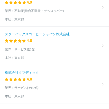
4.9
株式会社テラムラ
株式会社日本フェニックス
株式会社片岡
株式会社出雲殿
株式会社ローズガーデン
株式会社ジットセレモ
業界：
不動産(総合不動産・デベロッパー)
ニー
株式会社ブラス
株式会社エルフラット
株式会社平安閣
本社：
東京都
アルファクラブ静岡株式会社
アルファクラブ株式会社
株式会社
アトラクティブ
株式会社メモリード東京
株式会社サンリード
株式会社ＪＡメモリアルこうち
株式会社アステップ信州
茨城共
スターバックスコーヒージャパン株式会社
同サービス株式会社
平安セレモニー株式会社
株式会社コープ葬
4.8
祭
株式会社ジェイエイライフ・千葉
株式会社ジュリアンヌ
株
式会社ハナカツ
株式会社ウエディング石川
株式会社ＪＡライフ
業界：
サービス(飲食)
クリエイト福島
株式会社あいネットサービス
株式会社森山仏商
株式会社リーベリア
株式会社イマデヤ
今治互助センター株式会
本社：
東京都
社
株式会社ふじや本店
有限会社博善社
株式会社肥後葬祭
株式会社ケーエスエンタープライズ
長浜セレモニー株式会社
株
式会社ドリーマー
有限会社隣保堂
株式会社すいれん
株式会社
株式会社タマディック
彩苑
株式会社白雲社
アイ・セレモニー株式会社
株式会社弘前
4.8
公益社
サイエンホールディングス株式会社
ほか(544件)
業界：
サービス(その他)
本社：
東京都