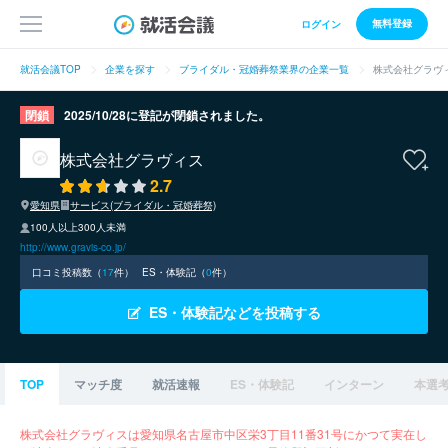
無料登録
ログイン
就活会議TOP
企業を探す
ブライダル・冠婚葬祭業界の企業一覧
株式会社グラヴ
閉鎖
2025/10/28に登記が閉鎖されました。
株式会社グラヴィス
2.7
愛知県
サービス(ブライダル・冠婚葬祭)
100人以上300人未満
http://www.gravis-co.jp/
口コミ投稿数（
17
件）
ES・体験記（
0
件）
ES・体験記などを投稿する
TOP
マッチ度
就活速報
ES・体験記
インターン
本選
株式会社グラヴィスは愛知県名古屋市中区栄3丁目11番31号にかつて実在し