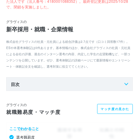
た法人です（法人番号：4180001088352）。最終登記更新は2025/10/28
で、閉鎖を実施しました。
グラヴィスの
新卒採用・就職・企業情報
株式会社グラヴィスの社員・元社員による総合評価は2.7点です（口コミ回答数17件）。
ESや本選考体験記は0件あります。基本情報のほか、株式会社グラヴィスの社員・元社員
による会社の評価、過去のインターン選考の内容、内定した学生の志望動機など、一部コ
ンテンツを公開しています。ぜひ、選考体験記の詳細ページにて最新情報やエントリーシ
ート・体験記全文を確認し、選考対策に役立ててください。
目次
グラヴィスの
マッチ度の見かた
就職難易度・マッチ度
ここでわかること
選考難易度