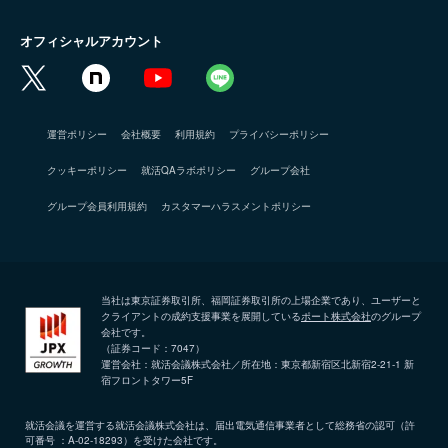
オフィシャルアカウント
運営ポリシー
会社概要
利用規約
プライバシーポリシー
クッキーポリシー
就活QAラボポリシー
グループ会社
グループ会員利用規約
カスタマーハラスメントポリシー
当社は東京証券取引所、福岡証券取引所の上場企業であり、ユーザーと
クライアントの成約支援事業を展開している
ポート株式会社
のグループ
会社です。
（証券コード：7047）
運営会社：就活会議株式会社／所在地：東京都新宿区北新宿2-21-1 新
宿フロントタワー5F
就活会議を運営する就活会議株式会社は、届出電気通信事業者として総務省の認可（許
可番号 ：A-02-18293）を受けた会社です。