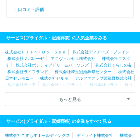
口コミ・評価
サービス(ブライダル・冠婚葬祭) の人気企業をみる
株式会社Ｐｌａｎ・Ｄｏ・Ｓｅｅ
株式会社ディアーズ・ブレイン
株式会社ノバレーゼ
アニヴェルセル株式会社
株式会社エスク
リ
株式会社ポジティブドリームパーソンズ
株式会社くらしの友
株式会社ライフランド
株式会社埼玉冠婚葬祭センター
株式会社
日本セレモニー
株式会社セルモ
アルファクラブ武蔵野株式会社
株式会社ティア
株式会社エルフラット
株式会社ブラス
株式
会社ブライド・トゥー・ビー
株式会社クリスタルインターナショナ
ル
沖縄ワタベウェディング株式会社
株式会社栄光堂セレモニー
もっと見る
ユニオン
株式会社ＺＷＥＩ
株式会社ベストブライダル
平安レ
イサービス株式会社
大成祭典株式会社
株式会社クレールコーポ
レーション
株式会社ロマンティア
株式会社日本サービスセンタ
サービス(ブライダル・冠婚葬祭) の企業をすべて見る
ー
株式会社ビンク
株式会社日本フェニックス
株式会社レスト
ランスワン
タメニー株式会社
株式会社こすもすホールディングス
ディライト株式会社
株式会