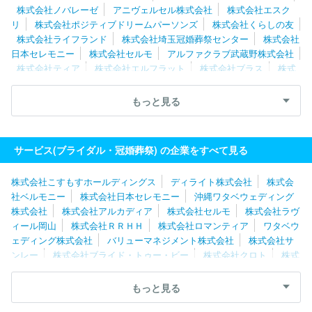
株式会社ノバレーゼ
アニヴェルセル株式会社
株式会社エスク
リ
株式会社ポジティブドリームパーソンズ
株式会社くらしの友
株式会社ライフランド
株式会社埼玉冠婚葬祭センター
株式会社
日本セレモニー
株式会社セルモ
アルファクラブ武蔵野株式会社
株式会社ティア
株式会社エルフラット
株式会社ブラス
株式
会社ブライド・トゥー・ビー
株式会社クリスタルインターナショナ
ル
沖縄ワタベウェディング株式会社
株式会社栄光堂セレモニー
もっと見る
ユニオン
株式会社ＺＷＥＩ
株式会社ベストブライダル
平安レ
イサービス株式会社
大成祭典株式会社
株式会社クレールコーポ
レーション
株式会社ロマンティア
株式会社グラヴィス
株式会
サービス(ブライダル・冠婚葬祭) の企業をすべて見る
社日本サービスセンター
株式会社ビンク
株式会社日本フェニッ
クス
株式会社レストランスワン
株式会社こすもすホールディングス
ディライト株式会社
株式会
社ベルモニー
株式会社日本セレモニー
沖縄ワタベウェディング
株式会社
株式会社アルカディア
株式会社セルモ
株式会社ラヴ
ィール岡山
株式会社ＲＲＨＨ
株式会社ロマンティア
ワタベウ
ェディング株式会社
バリューマネジメント株式会社
株式会社サ
ンレー
株式会社ブライド・トゥー・ビー
株式会社クロト
株式
会社ブライズワード
株式会社グラヴィス
ライフサポート株式会
社
株式会社栄光堂セレモニーユニオン
株式会社クレールコーポ
もっと見る
レーション
株式会社ティア
有限会社ティープロダクト
株式会