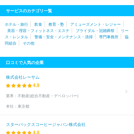
社あいプラン
株式会社ヌマザワ
アーバン株式会社
アルファク
ラブ株式会社
サンメンバーズ株式会社
株式会社イヤタカ
株式
サービスのカテゴリ一覧
会社東上セレモサービス
アルファクラブ武蔵野株式会社
株式会
社埼玉冠婚葬祭センター
株式会社レストランスワン
株式会社リ
ホテル・旅行
飲食
教育・塾
アミューズメント・レジャー
クルートゼクシィなび
株式会社コムウェル
株式会社エスクリ
美容・理容・フィットネス・エステ
ブライダル・冠婚葬祭
リー
株式会社クリスタルインターナショナル
株式会社ベストブライダ
ス・レンタル
警備・安全・メンテナンス・清掃
専門事務所
協
ル
セクト株式会社
アニヴェルセル株式会社
株式会社ディアー
同組合
その他
ズ・ブレイン
株式会社ビンク
株式会社サンセルモ
株式会社く
らしの友
株式会社アークベル
株式会社日本サービスセンター
株式会社アニバーサリー企画
大成祭典株式会社
株式会社ライフ
口コミで人気の企業
ランド
株式会社ＺＷＥＩ
株式会社ＢＰ
株式会社Ｐｌａｎ・Ｄ
ｏ・Ｓｅｅ
株式会社ノバレーゼ
平安レイサービス株式会社
株
式会社ポジティブドリームパーソンズ
株式会社テイクアンドギヴ・
株式会社レーサム
ニーズ
株式会社ドリーミー
株式会社三貴商事
ユウベル株式会
4.9
社
株式会社テラムラ
株式会社日本フェニックス
株式会社片
岡
株式会社出雲殿
株式会社ローズガーデン
株式会社ジットセ
業界：
不動産(総合不動産・デベロッパー)
レモニー
株式会社ブラス
株式会社エルフラット
株式会社平安
本社：
東京都
閣
アルファクラブ静岡株式会社
アルファクラブ株式会社
株式
会社アトラクティブ
株式会社メモリード東京
株式会社サンリー
ド
株式会社ＪＡメモリアルこうち
株式会社アステップ信州
茨
スターバックスコーヒージャパン株式会社
城共同サービス株式会社
平安セレモニー株式会社
株式会社コー
4.8
プ葬祭
株式会社ジェイエイライフ・千葉
株式会社ジュリアンヌ