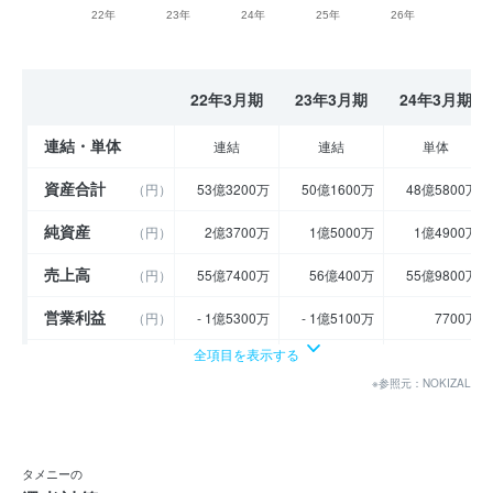
22年
23年
24年
25年
26年
22年3月期
23年3月期
24年3月期
連結・単体
連結
連結
単体
資産合計
（円）
53億3200万
50億1600万
48億5800万
純資産
（円）
2億3700万
1億5000万
1億4900万
売上高
（円）
55億7400万
56億400万
55億9800万
営業利益
（円）
- 1億5300万
- 1億5100万
7700万
全項目を表示する
経常利益
（円）
- 2億1800万
- 2億3000万
2700万
※参照元：NOKIZAL
当期純利益
（円）
- 3億2000万
- 2億3700万
300万
利益余剰金
----
----
----
（円）
タメニーの
売上伸び率
（％）
25.85
0.54
- 0.11