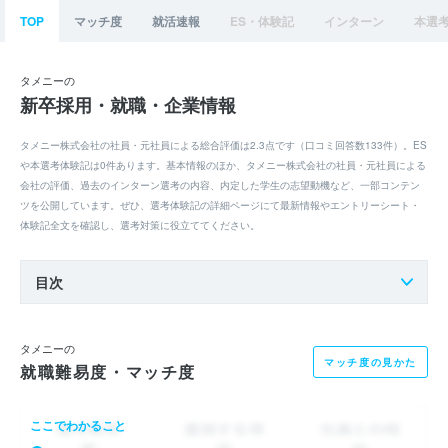
TOP
マッチ度
就活速報
ES・体験記
インターン
本選
タメニーの
新卒採用・就職・企業情報
タメニー株式会社の社員・元社員による総合評価は2.3点です（口コミ回答数133件）。ES
や本選考体験記は0件あります。基本情報のほか、タメニー株式会社の社員・元社員による
会社の評価、過去のインターン選考の内容、内定した学生の志望動機など、一部コンテン
ツを公開しています。ぜひ、選考体験記の詳細ページにて最新情報やエントリーシート・
体験記全文を確認し、選考対策に役立ててください。
目次
タメニーの
マッチ度の見かた
就職難易度・マッチ度
ここでわかること