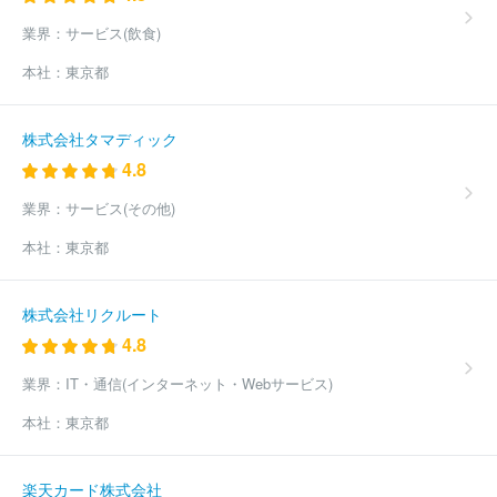
株式会社ハナカツ
株式会社ウエディング石川
株式会社ＪＡライ
業界：
サービス(飲食)
フクリエイト福島
株式会社あいネットサービス
株式会社森山仏
商
株式会社リーベリア
株式会社イマデヤ
今治互助センター株
本社：
東京都
式会社
株式会社ふじや本店
有限会社博善社
株式会社肥後葬
祭
株式会社ケーエスエンタープライズ
長浜セレモニー株式会社
株式会社ドリーマー
有限会社隣保堂
株式会社すいれん
株式
株式会社タマディック
会社彩苑
株式会社白雲社
アイ・セレモニー株式会社
株式会社
4.8
弘前公益社
サイエンホールディングス株式会社
ほか(544件)
業界：
サービス(その他)
本社：
東京都
株式会社リクルート
4.8
業界：
IT・通信(インターネット・Webサービス)
本社：
東京都
楽天カード株式会社