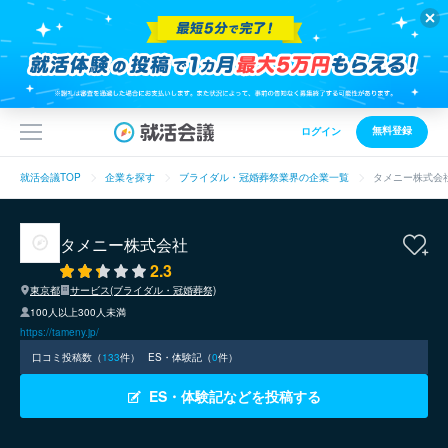
無料登録
ログイン
就活会議TOP
企業を探す
ブライダル・冠婚葬祭業界の企業一覧
タメニー株式会
タメニー株式会社
2.3
東京都
サービス(ブライダル・冠婚葬祭)
100人以上300人未満
https://tameny.jp/
口コミ投稿数（
133
件）
ES・体験記（
0
件）
ES・体験記などを投稿する