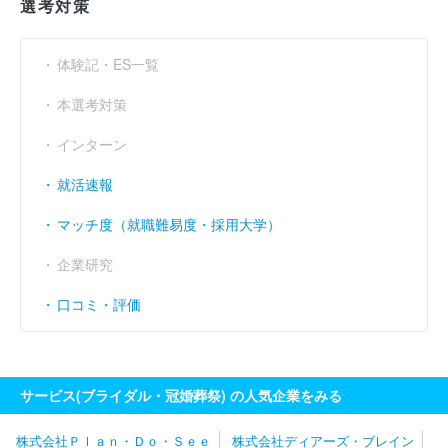
選考対策
営業利益率
（％）
- 2.74
- 2.69
1.38
体験記・ES一覧
経常利益率
（％）
- 3.91
- 4.1
0.48
本選考対策
インターン
就活速報
マッチ度（就職難易度・採用大学）
企業研究
口コミ・評価
サービス(ブライダル・冠婚葬祭) の人気企業をみる
株式会社Ｐｌａｎ・Ｄｏ・Ｓｅｅ
株式会社ディアーズ・ブレイン