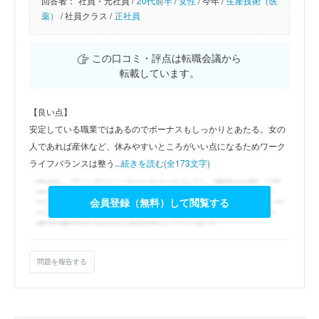
回答者：
社員・元社員 /
20代前半
/
女性
/
今年 /
生産技術（医
薬）
/
社員クラス /
正社員
この口コミ・評点は転職会議から
転載しています。
【良い点】
安定している職業ではあるのでボーナスもしっかりとあたる。女の
人であれば産休など、休みやすいところがいい点になるためワーク
ライフバランスは整う...
続きを読む(全173文字)
会員登録（無料）して閲覧する
問題を報告する