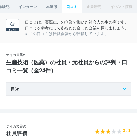
体験記
インターン
本選考
口コミ
企業研究
イベント情報
口コミは、実際にこの企業で働いた社会人の生の声です。
口コミを参考にしてあなたに合った企業を探しましょう。
※ この口コミは転職会議から転載しています。
テイカ製薬の
生産技術（医薬）の社員・元社員からの評判・口
コミ一覧（全24件）
目次
テイカ製薬の
3.0
社員評価