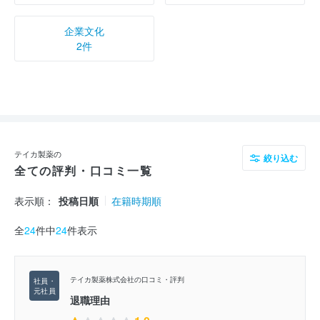
企業文化
2件
テイカ製薬の
絞り込む
全ての評判・口コミ一覧
表示順：
投稿日順
在籍時期順
全
24
件中
24
件表示
テイカ製薬株式会社の口コミ・評判
退職理由