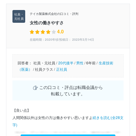
テイカ製薬株式会社の口コミ・評判
女性の働きやすさ
4.0
在籍時期：2020年頃/投稿日： 2023年3月14日
回答者：
社員・元社員 /
20代後半
/
男性
/
6年前 /
生産技術
（医薬）
/
社員クラス /
正社員
この口コミ・評点は転職会議から
転載しています。
【良い点】
人間関係以外は女性の方は働きやすい思いますよ
続きを読む(全28文
字)