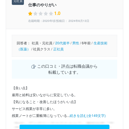
仕事のやりがい
1.0
在籍時期：2020年頃/投稿日： 2024年6月13日
回答者：
社員・元社員 /
20代後半
/
男性
/
6年前 /
生産技術
（医薬）
/
社員クラス /
正社員
この口コミ・評点は転職会議から
転載しています。
【良い点】
雇用と給料は安いながらに安定している。
【気になること・改善したほうがいい点】
サービス残業が非常に多い。
残業ノートが二重帳簿になっている...
続きを読む(全149文字)