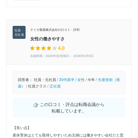
テイカ製薬株式会社の口コミ・評判
女性の働きやすさ
4.0
在籍時期：2026年頃/投稿日： 2026年5月9日
回答者：
社員・元社員 /
20代前半
/
女性
/
今年 /
生産技術（医
薬）
/
社員クラス /
正社員
この口コミ・評点は転職会議から
転載しています。
【良い点】
産休育休はとても取得しやすいため主婦には働きやすい会社だと思