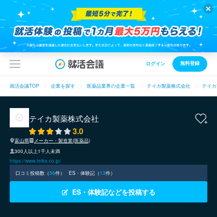
無料登録
ログイン
就活会議TOP
企業を探す
医薬品業界の企業一覧
テイカ製薬株式会社
テイカ
テイカ製薬株式会社
3.0
富山県
メーカー・製造業(医薬品)
300人以上1千人未満
https://www.teika.co.jp/
口コミ投稿数（
56
件）
ES・体験記（
13
件）
ES・体験記などを投稿する