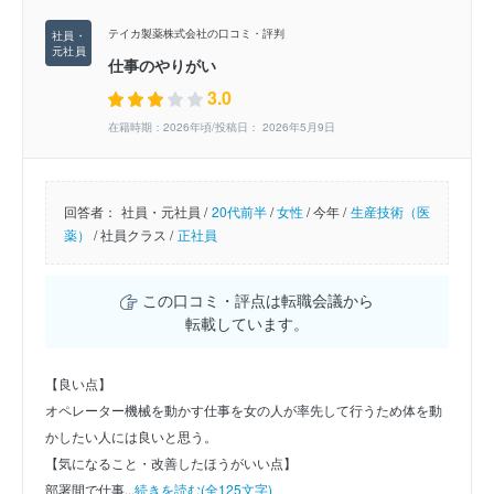
テイカ製薬株式会社の口コミ・評判
仕事のやりがい
3.0
在籍時期：2026年頃/投稿日： 2026年5月9日
回答者：
社員・元社員 /
20代前半
/
女性
/
今年 /
生産技術（医
薬）
/
社員クラス /
正社員
この口コミ・評点は転職会議から
転載しています。
【良い点】
オペレーター機械を動かす仕事を女の人が率先して行うため体を動
かしたい人には良いと思う。
【気になること・改善したほうがいい点】
部署間で仕事...
続きを読む(全125文字)