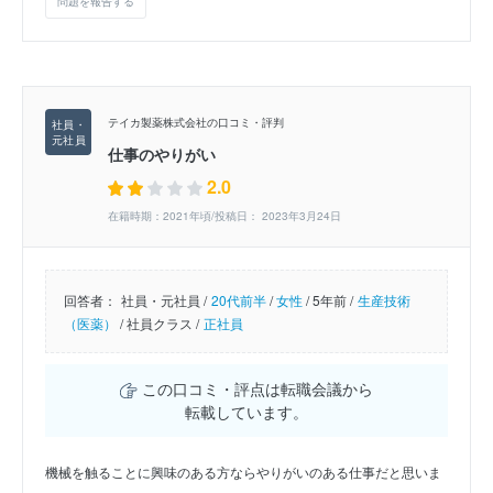
問題を報告する
テイカ製薬株式会社の口コミ・評判
仕事のやりがい
2.0
在籍時期：2021年頃/投稿日： 2023年3月24日
回答者：
社員・元社員 /
20代前半
/
女性
/
5年前 /
生産技術
（医薬）
/
社員クラス /
正社員
この口コミ・評点は転職会議から
転載しています。
機械を触ることに興味のある方ならやりがいのある仕事だと思いま