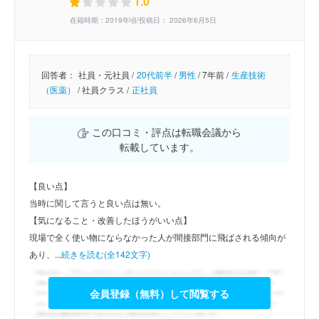
1.0
在籍時期：2019年頃/投稿日： 2026年6月5日
回答者：
社員・元社員 /
20代前半
/
男性
/
7年前 /
生産技術
（医薬）
/
社員クラス /
正社員
この口コミ・評点は転職会議から
転載しています。
【良い点】
当時に関して言うと良い点は無い。
【気になること・改善したほうがいい点】
現場で全く使い物にならなかった人が間接部門に飛ばされる傾向が
あり、...
続きを読む(全142文字)
会員登録（無料）して閲覧する