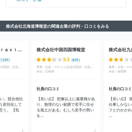
株式会社北海道博報堂の関連企業の評判・口コミをみる
株式会社博報堂Ｇｒａｖｉｔｙ
株式会社中国四国博報堂
株式会社九
3.3
(12件)
(6件)
広告・マスコミ(広告代理店・広告制作)
業界：
広告・マスコミ(広告代理店・広告制作)
業界：
本社：
広島県
本社：
福岡県
社員の口コミ
社員の口コミ
ない。競合他社
【良い点】 想像以上に裁量権があ
【良い点】 
う差別化して
り、無理のない範囲で若手に任せ
仕事しかない
思う。 【気
る風土がある。むしろ若手の勢い
フとのかかわ
を...
...