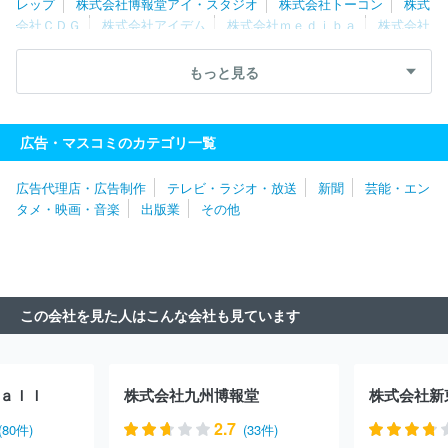
レップ
株式会社博報堂アイ・スタジオ
株式会社トーコン
株式
会社ＣＤＧ
株式会社アイデム
株式会社ｍｅｄｉｂａ
株式会社
新東通信
株式会社読売広告社
株式会社エクスクリエ
株式会社
電通九州
株式会社サニーサイドアップグループ
株式会社アルフ
もっと見る
ァ
ソフトコミュニケーションズ株式会社
株式会社ビーワークス
トヨタ・コニック・プロ株式会社
株式会社メトロアドエージェン
シー
ゲンダイエージェンシー株式会社
株式会社ファブリカホー
広告・マスコミのカテゴリ一覧
ルディングス
株式会社さんぽう
株式会社イー・スピリット
株
式会社中広
広告代理店・広告制作
テレビ・ラジオ・放送
新聞
芸能・エン
タメ・映画・音楽
出版業
その他
この会社を見た人はこんな会社も見ています
ａｌｌ
株式会社九州博報堂
株式会社新
2.7
(80件)
(33件)