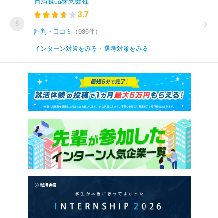
日清食品株式会社
3.7
5
評判・口コミ
（986件）
インターン対策をみる
/
選考対策をみる