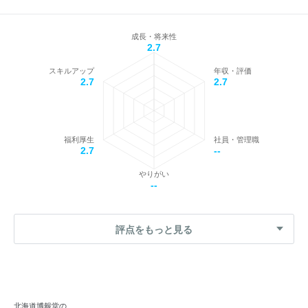
成長・将来性
2.7
スキルアップ
年収・評価
2.7
2.7
福利厚生
社員・管理職
2.7
--
やりがい
--
評点をもっと見る
北海道博報堂の