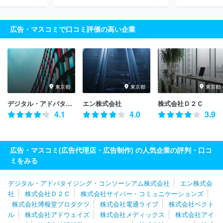
広告・マスコミで口コミ評価の高い企業
東京都
東京都
東京都
デジタル・アドバタイジング・コンソーシアム株式会社
エン株式会社
株式会社Ｄ２Ｃ
4.1
4.0
3.9
広告・マスコミ(広告代理店・広告制作) の人気企業の評判・口コ
ミをみる
デジタル・アドバタイジング・コンソーシアム株式会社
エン株式会
社
株式会社Ｄ２Ｃ
株式会社サイバー・コミュニケーションズ
株式会社博報堂プロダクツ
株式会社電通ライブ
株式会社ベクト
ル
株式会社アドウェイズ
株式会社メディックス
株式会社アイ