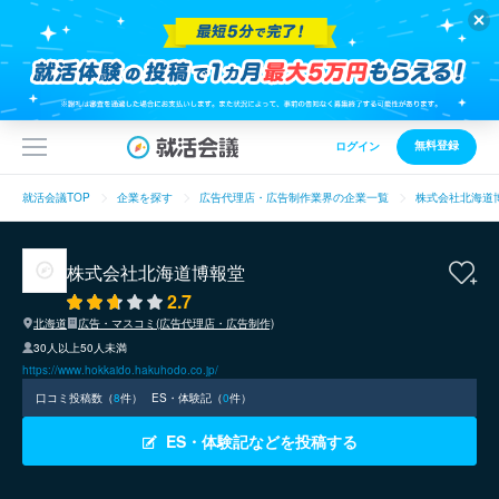
無料登録
ログイン
就活会議TOP
企業を探す
広告代理店・広告制作業界の企業一覧
株式会社北海道
株式会社北海道博報堂
2.7
北海道
広告・マスコミ(広告代理店・広告制作)
30人以上50人未満
https://www.hokkaido.hakuhodo.co.jp/
口コミ投稿数（
8
件）
ES・体験記（
0
件）
ES・体験記などを投稿する