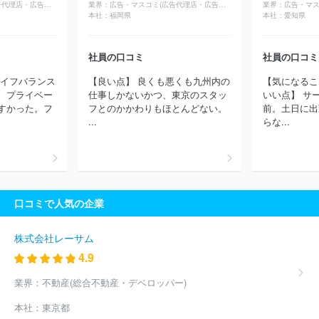
広告・マスコミ(広告代理店・広告制作)
業界：
広告・マスコミ(広告代理店・広告制作)
業界：
本社：
福岡県
本社：
愛知県
社員の口コミ
社員の口コミ
ライフバランス
【良い点】 良くも悪くも九州内の
【気になるこ
。プライベー
仕事しかないかつ、東京のスタッ
いい点】 サ
すかった。フ
フとのかかわりもほとんどない。
前。土日に出
...
らな...
口コミで人気の企業
株式会社レーサム
4.9
業界：
不動産(総合不動産・デベロッパー)
本社：
東京都