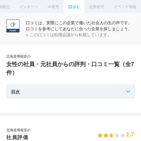
体験記
インターン
本選考
口コミ
企業研究
イベント情報
口コミは、実際にこの企業で働いた社会人の生の声です。
口コミを参考にしてあなたに合った企業を探しましょう。
※ この口コミは転職会議から転載しています。
北海道博報堂の
女性の社員・元社員からの評判・口コミ一覧（全7
件）
目次
北海道博報堂の
2.7
社員評価