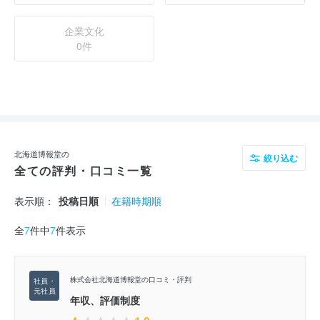
企業文化
0件
北海道博報堂の
絞り込む
全ての評判・口コミ一覧
表示順：
投稿日順
在籍時期順
全
7
件中
7
件表示
株式会社北海道博報堂の口コミ・評判
年収、評価制度