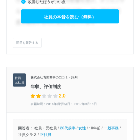
改善したほうがいい点
社員の本音を読む（無料）
問題を報告する
株式会社青南商事の口コミ・評判
年収、評価制度
2.0
在籍時期：2016年頃/投稿日： 2017年9月14日
回答者：
社員・元社員 /
20代前半
/
女性
/
10年前 /
一般事務
/
社員クラス /
正社員