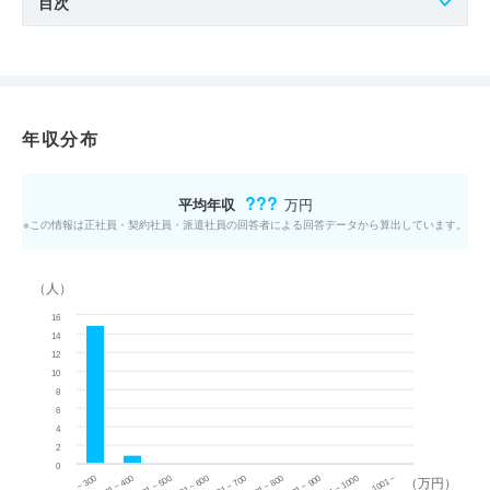
目次
年収分布
???
平均年収
万円
※この情報は正社員・契約社員・派遣社員の回答者による回答データから算出しています。
（人）
16
14
12
10
8
6
4
2
0
~ 300
701 ~ 800
301 ~ 400
801 ~ 900
401 ~ 500
901 ~ 1000
501 ~ 600
601 ~ 700
1001 ~
（万円）