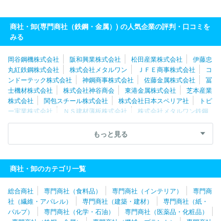
商社・卸(専門商社（鉄鋼・金属）) の人気企業の評判・口コミを
みる
岡谷鋼機株式会社
阪和興業株式会社
松田産業株式会社
伊藤忠
丸紅鉄鋼株式会社
株式会社メタルワン
ＪＦＥ商事株式会社
コ
ンドーテック株式会社
神鋼商事株式会社
佐藤金属株式会社
冨
士機材株式会社
株式会社神谷商会
東港金属株式会社
芝本産業
株式会社
関包スチール株式会社
株式会社日本スペリア社
トピ
ー実業株式会社
ＮＳ建材薄板株式会社
株式会社メタルワン鉄鋼
製品販売
旭日産業株式会社
ＪＦＥ商事鋼管管材株式会社
直富
商事株式会社
株式会社佐渡島
豊通マテリアル株式会社
トース
もっと見る
テ株式会社
株式会社リーテム
三和実業株式会社
住友電工ツー
ルネット株式会社
株式会社鉄建
株式会社スチール
井澤金属株
式会社
商社・卸のカテゴリ一覧
総合商社
専門商社（食料品）
専門商社（インテリア）
専門商
社（繊維・アパレル）
専門商社（建築・建材）
専門商社（紙・
パルプ）
専門商社（化学・石油）
専門商社（医薬品・化粧品）