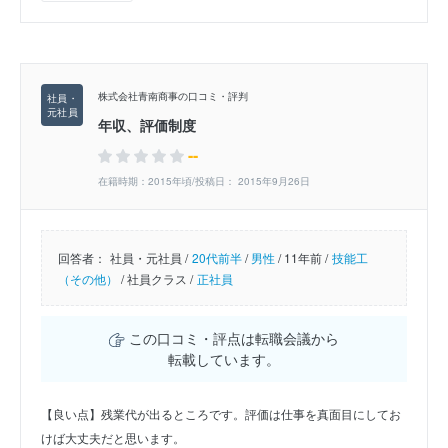
株式会社青南商事の口コミ・評判
年収、評価制度
--
在籍時期：2015年頃/投稿日： 2015年9月26日
回答者：
社員・元社員 /
20代前半
/
男性
/
11年前 /
技能工
（その他）
/
社員クラス /
正社員
この口コミ・評点は転職会議から
転載しています。
【良い点】残業代が出るところです。評価は仕事を真面目にしてお
けば大丈夫だと思います。