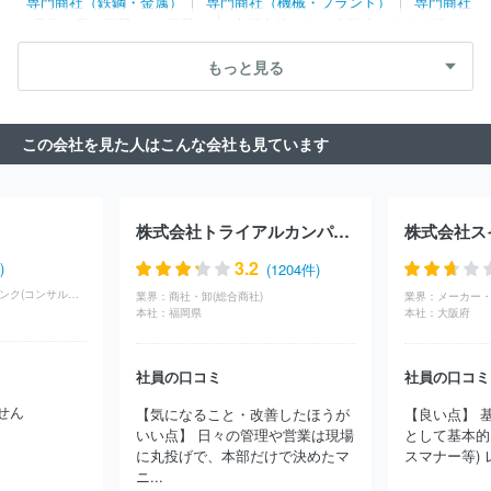
専門商社（鉄鋼・金属）
専門商社（機械・プラント）
専門商社
（電子・電気機器・OA機器）
専門商社（自動車関連・輸送用機
器）
専門商社（医療機器）
専門商社（文具・事務用品・日用
もっと見る
品）
専門商社（スポーツ・レジャー用品）
専門商社（その他）
この会社を見た人はこんな会社も見ています
株式会社トライアルカンパニー
株式会社ス
3.2
)
(1204件)
コンサル・シンクタンク(コンサルティング)
業界：
商社・卸(総合商社)
業界：
メーカー・
本社：
福岡県
本社：
大阪府
社員の口コミ
社員の口コミ
せん
【気になること・改善したほうが
【良い点】 
いい点】 日々の管理や営業は現場
として基本的
に丸投げで、本部だけで決めたマ
スマナー等) 
ニ...