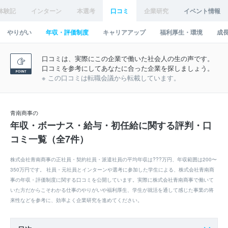
体験記
インターン
本選考
口コミ
企業研究
イベント情報
やりがい
年収・評価制度
キャリアアップ
福利厚生・環境
成
口コミは、実際にこの企業で働いた社会人の生の声です。
口コミを参考にしてあなたに合った企業を探しましょう。
※ この口コミは転職会議から転載しています。
青南商事の
年収・ボーナス・給与・初任給に関する評判・口
コミ一覧（全7件）
株式会社青南商事の正社員・契約社員・派遣社員の平均年収は???万円、年収範囲は200〜
350万円です。 社員・元社員とインターンや選考に参加した学生による、株式会社青南商
事の年収・評価制度に関する口コミを公開しています。実際に株式会社青南商事で働いて
いた方だからこそわかる仕事のやりがいや福利厚生、学生が就活を通して感じた事業の将
来性などを参考に、効率よく企業研究を進めてください。