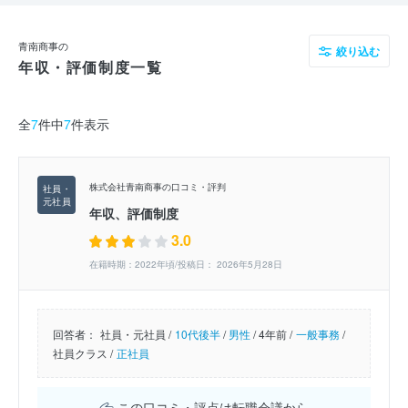
青南商事の
絞り込む
年収・評価制度一覧
全
7
件中
7
件表示
株式会社青南商事の口コミ・評判
年収、評価制度
3.0
在籍時期：2022年頃/投稿日： 2026年5月28日
回答者：
社員・元社員 /
10代後半
/
男性
/
4年前 /
一般事務
/
社員クラス /
正社員
この口コミ・評点は転職会議から