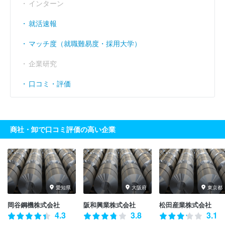
インターン
就活速報
マッチ度（就職難易度・採用大学）
企業研究
口コミ・評価
商社・卸で口コミ評価の高い企業
愛知県
大阪府
東京都
岡谷鋼機株式会社
阪和興業株式会社
松田産業株式会社
4.3
3.8
3.1