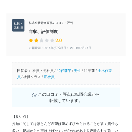
株式会社青南商事の口コミ・評判
年収、評価制度
2.0
在籍時期：2015年頃/投稿日： 2024年7月24日
回答者：
社員・元社員 /
40代前半
/
男性
/
11年前 /
土木作業
員
/
社員クラス /
正社員
この口コミ・評点は転職会議から
転載しています。
【良い点】
昇給に関してはほとんど希望は望めず求められることが多く責任も
多い。現場からの声は上げやすいがそれがあまり反映されず厳しい