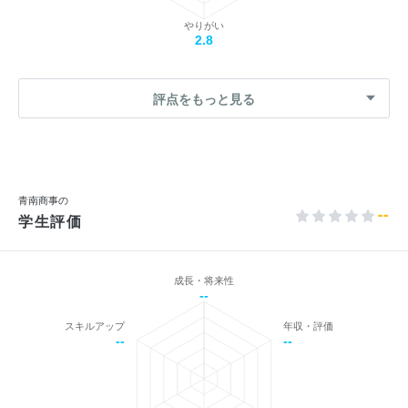
やりがい
2.8
評点をもっと見る
青南商事の
--
学生評価
成長・将来性
--
スキルアップ
年収・評価
--
--