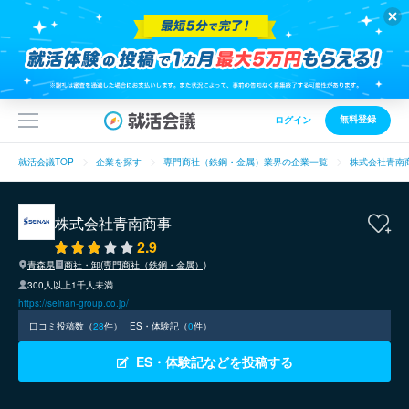
無料登録
ログイン
就活会議TOP
企業を探す
専門商社（鉄鋼・金属）業界の企業一覧
株式会社青南
株式会社青南商事
2.9
青森県
商社・卸(専門商社（鉄鋼・金属）)
300人以上1千人未満
https://seinan-group.co.jp/
口コミ投稿数（
28
件）
ES・体験記（
0
件）
ES・体験記などを投稿する