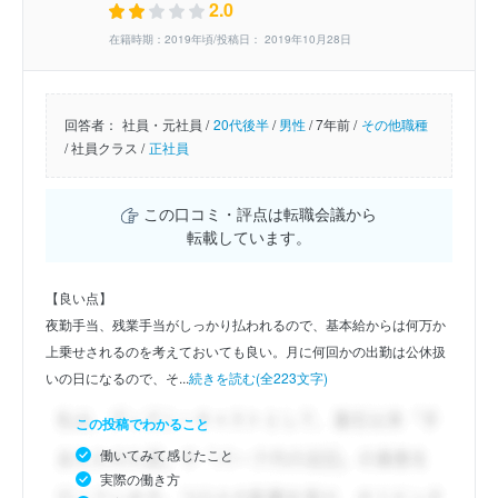
2.0
在籍時期：2019年頃/投稿日： 2019年10月28日
回答者：
社員・元社員 /
20代後半
/
男性
/
7年前 /
その他職種
/
社員クラス /
正社員
この口コミ・評点は転職会議から
転載しています。
【良い点】
夜勤手当、残業手当がしっかり払われるので、基本給からは何万か
上乗せされるのを考えておいても良い。月に何回かの出勤は公休扱
いの日になるので、そ...
続きを読む(全223文字)
この投稿でわかること
働いてみて感じたこと
実際の働き方