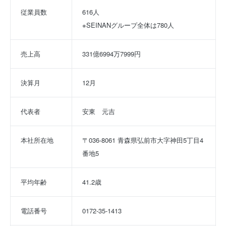
従業員数
616人
※SEINANグループ全体は780人
売上高
331億6994万7999円
決算月
12月
代表者
安東　元吉
本社所在地
〒036-8061 青森県弘前市大字神田5丁目4
番地5
平均年齢
41.2歳
電話番号
0172-35-1413