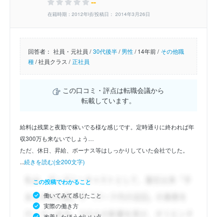
--
在籍時期：2012年頃/投稿日： 2014年3月26日
回答者：
社員・元社員 /
30代後半
/
男性
/
14年前 /
その他職
種
/
社員クラス /
正社員
この口コミ・評点は転職会議から
転載しています。
給料は残業と夜勤で稼いでる様な感じです。定時通りに終われば年
収300万も来ないでしょう…
ただ、休日、昇給、ボーナス等はしっかりしていた会社でした。
...
続きを読む(全200文字)
この投稿でわかること
働いてみて感じたこと
実際の働き方
改善したほうがいい点