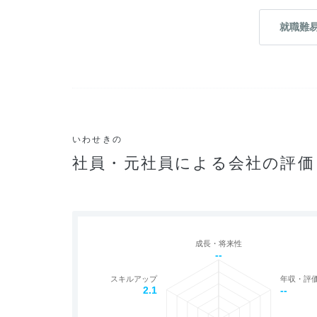
就職難
いわせきの
社員・元社員による会社の評価
成長・将来性
--
スキルアップ
年収・評
2.1
--