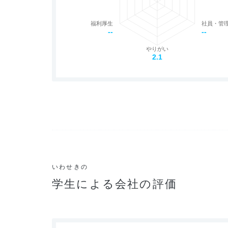
福利厚生
社員・管
--
--
やりがい
2.1
いわせきの
学生による会社の評価