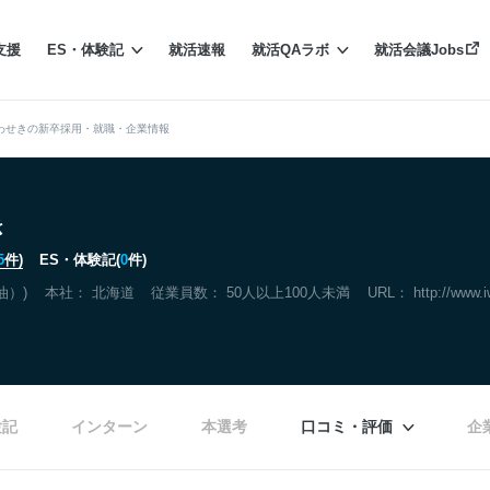
支援
ES・体験記
就活速報
就活QAラボ
就活会議Jobs
わせきの新卒採用・就職・企業情報
き
5
件)
ES・体験記(
0
件)
油）)
本社：
北海道
従業員数： 50人以上100人未満
URL：
http://www.i
験記
インターン
本選考
口コミ・評価
企