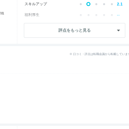
スキルアップ
2.1
理職
--
福利厚生
--
成長・将来性
評点をもっと見る
--
社員・管理職
--
ワークライフ
※ 口コミ・評点は転職会議から転載していま
--
女性の働きやすさ
--
入社後のギャップ
退職理由
3.1