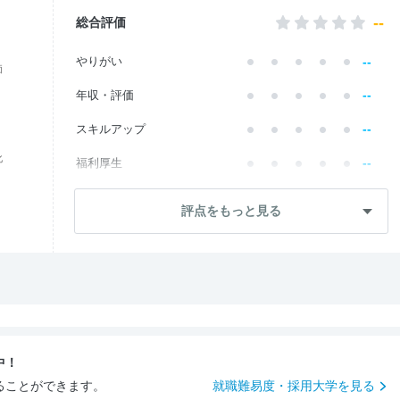
--
総合評価
--
やりがい
価
--
年収・評価
--
スキルアップ
化
--
福利厚生
--
成長・将来性
評点をもっと見る
--
社員・管理職
--
ワークライフ
--
社風・文化
--
女性の働きやすさ
中！
--
入社後のギャップ
ることができます。
就職難易度・採用大学を見る
--
入社難易度