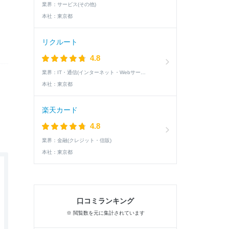
業界：
サービス(その他)
本社：
東京都
リクルート
4.8
業界：
IT・通信(インターネット・Webサービス)
本社：
東京都
楽天カード
4.8
業界：
金融(クレジット・信販)
本社：
東京都
口コミランキング
※ 閲覧数を元に集計されています