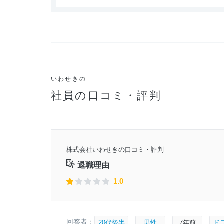
いわせきの
社員の口コミ・評判
2年頃
株式会社いわせきの口コミ・評判
9月4日
退職理由
1.0
回答者：
20代後半
男性
7年前
ド