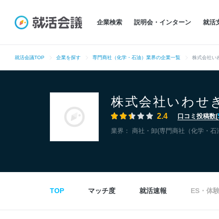
企業検索
説明会・インターン
就活
就活会議TOP
企業を探す
専門商社（化学・石油）業界の企業一覧
株式会社い
株式会社いわせ
2.4
口コミ投稿数(
業界：
商社・卸(専門商社（化学・石
TOP
マッチ度
就活速報
ES・体