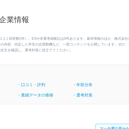
企業情報
口コミ回答数5件）。ESや本選考体験記は0件あります。基本情報のほか、株式会社
考の内容、内定した学生の志望動機など、一部コンテンツを公開しています。ぜひ、
記全文を確認し、選考対策に役立ててください。
・口コミ・評判
・年収分布
・業績データの推移
・選考対策
マッチ度の見か