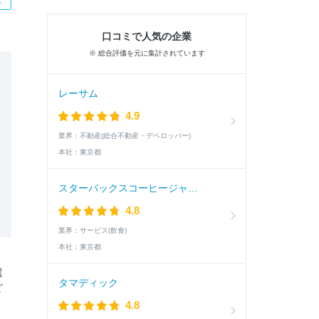
口コミで人気の企業
※ 総合評価を元に集計されています
レーサム
4.9
業界：
不動産(総合不動産・デベロッパー)
本社：
東京都
スターバックスコーヒージャパン
4.8
業界：
サービス(飲食)
本社：
東京都
選
タマディック
ど
4.8