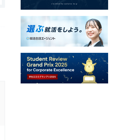
株式会社いわせきの口コミ・評判
スキルアップ、教育体制
1.0
回答者：
20代後半
男性
7年前
ドライバー