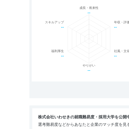
成長・将来性
--
スキルアップ
年収・評
--
--
福利厚生
社風・文
--
--
やりがい
--
株式会社いわせきの就職難易度・採用大学を公開
選考難易度などからあなたと企業のマッチ度を見