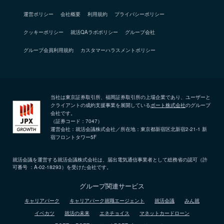
運営ポリシー
会社概要
利用規約
プライバシーポリシー
クッキーポリシー
就活QAラボポリシー
グループ会社
グループ会員利用規約
カスタマーハラスメントポリシー
当社は東京証券取引所、福岡証券取引所の上場企業であり、ユーザーと
クライアントの成約支援事業を展開している
ポート株式会社
のグループ
会社です。
（証券コード：7047）
運営会社：就活会議株式会社／所在地：東京都新宿区北新宿2-21-1 新
宿フロントタワー5F
就活会議を運営する就活会議株式会社は、届出電気通信事業者として総務省の認可（許
可番号 ：A-02-18293）を受けた会社です。