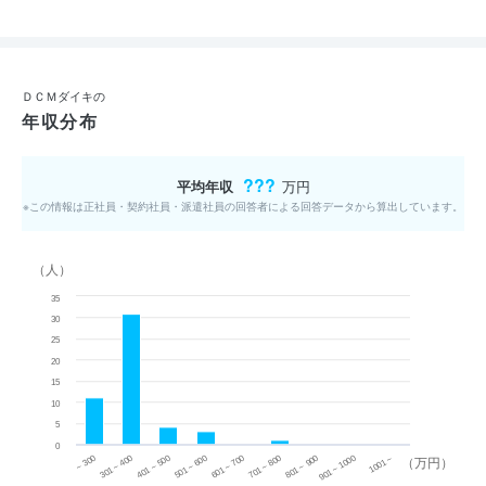
ＤＣＭダイキの
年収分布
???
平均年収
万円
※この情報は正社員・契約社員・派遣社員の回答者による回答データから算出しています。
（人）
35
30
25
20
15
10
5
0
~ 300
701 ~ 800
301 ~ 400
801 ~ 900
401 ~ 500
901 ~ 1000
501 ~ 600
601 ~ 700
1001 ~
（万円）