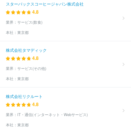
スターバックスコーヒージャパン株式会社
社カネタ商会
グランド石油株式会社
株式会社ホクレン油機サー
4.8
ビス
株式会社乳井石油商会
山久プロパン株式会社
第一商事株
式会社
株式会社白石
有限会社サワノ商会
岐菱商事株式会社
業界：
サービス(飲食)
ほか(1090件)
本社：
東京都
株式会社タマディック
4.8
業界：
サービス(その他)
本社：
東京都
株式会社リクルート
4.8
業界：
IT・通信(インターネット・Webサービス)
本社：
東京都