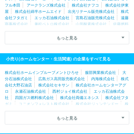
フル本田
アークランズ株式会社
株式会社ナフコ
株式会社伊東
屋
株式会社綿半ホームエイド
出光リテール販売株式会社
株式
会社フタガミ
エッカ石油株式会社
宮島石油販売株式会社
遠藤
商事株式会社
兼松ペトロ株式会社
山形酸素株式会社
佐藤燃料
株式会社
株式会社カンセキ
株式会社タカサワ
株式会社ホーム
インプルーブメントひろせ
浪田石油株式会社
西村ジョイ株式会
もっと見る
社
ロイヤルホームセンター株式会社
両毛丸善株式会社
株式会
社ダイユーエイト
株式会社ホームセンターアグロ
株式会社いち
たかガスワン
山文商事株式会社
小売り(ホームセンター・生活関連) の企業をすべて見る
株式会社ホームインプルーブメントひろせ
服部興業株式会社
大
分石油株式会社
広島ガス高田販売株式会社
内海株式会社
株式
会社大野石油店
株式会社セキサン
株式会社ホームセンターアグ
ロ
永瀬石油株式会社
西村ジョイ株式会社
エッカ石油株式会
社
四国ガス燃料株式会社
株式会社両備エネシス
株式会社フタ
ガミ
ユニオンフォレスト株式会社
株式会社ジュンテンドー
株
式会社ナフコ
株式会社山岸
株式会社シバタ
富山石油株式会
社
株式会社坪井花苑
エムケイ石油株式会社
柴田石油株式会
もっと見る
社
株式会社タカサワ
株式会社ハローＧ
株式会社スマイルガ
ス
富士ツバメ株式会社
株式会社エネチタ
山文商事株式会社