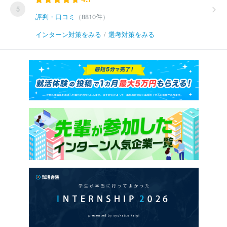
5
評判・口コミ
（8810件）
インターン対策をみる
/
選考対策をみる