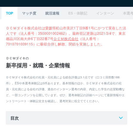
TOP
マッチ度
就活速報
ES・体験記
インターン
本選
ＤＣＭダイキ株式会社は愛媛県松山市美沢1丁目9番1号にかつて実在した法
人です（法人番号：3500001002462）。最終登記更新は2021/3/4で、東京
都品川区南大井6丁目22番7号
ＤＣＭ株式会社
（法人番号：
7010701039115）に吸収合併し解散、閉鎖を実施しました。
ＤＣＭダイキの
新卒採用・就職・企業情報
ＤＣＭダイキ株式会社の社員・元社員による総合評価は3.1点です（口コミ回答数188
件）。ESや本選考体験記は0件あります。基本情報のほか、ＤＣＭダイキ株式会社の社
員・元社員による会社の評価、過去のインターン選考の内容、内定した学生の志望動機な
ど、一部コンテンツを公開しています。ぜひ、選考体験記の詳細ページにて最新情報やエ
ントリーシート・体験記全文を確認し、選考対策に役立ててください。
目次