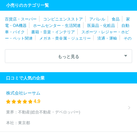
株式会社フジプロ
名張近鉄ガス株式会社
株式会社綿半ホームエ
小売りのカテゴリ一覧
イド
コーナン商事株式会社
ロイヤルホームセンター株式会社
浪田石油株式会社
株式会社気仙沼商会
富士ゼロックス福島株式
百貨店・スーパー
コンビニエンスストア
アパレル
食品
家
会社
遠藤商事株式会社
山形酸素株式会社
両毛丸善株式会社
電・OA機器
ホームセンター・生活関連
医薬品・化粧品
自動
佐藤燃料株式会社
カナイ石油株式会社
ＤＣＭニコット株式会
車・バイク
書籍・音楽・インテリア
スポーツ・レジャー・ホビ
社
株式会社山新
株式会社島忠
株式会社カインズ
株式会社
ー・ペット関連
メガネ・貴金属・ジュエリー
流通・運輸
その
ジョイフル本田
宇田川株式会社
茂田石油株式会社
株式会社い
他
ちたかガスワン
株式会社ダイユーエイト
株式会社カンセキ
株
式会社山二
兼松ペトロ株式会社
エネックス株式会社
株式会社
もっと見る
伊東屋
株式会社シャイニングサービス
株式会社湯浅
第一園芸
株式会社
河野商事株式会社
宮島石油販売株式会社
関東石油株
式会社
出光リテール販売株式会社
アークランズ株式会社
グッ
口コミで人気の企業
ドライフサーラ関東株式会社
株式会社日比谷花壇
株式会社ケイ
フローリスト
ＥＮＥＯＳグローブエナジー株式会社
株式会社イ
エスト
株式会社京王アートマン
株式会社ガスパル
株式会社津
株式会社レーサム
田屋
株式会社コメリ
株式会社ケーヨー
太陽鉱油株式会社
4.9
イワタニ山陽株式会社
阿南重工業株式会社
熊谷化学株式会社
株式会社みちのくクボタ
株式会社ウミライ
吉村アクティブ産業
業界：
不動産(総合不動産・デベロッパー)
株式会社
田中実業株式会社
株式会社喜多村石油店
銚子燃料株
本社：
東京都
式会社
株式会社ニチエネ
播州農機販売株式会社
株式会社奈良
自動車学校
ＪＡ茨城エネルギー株式会社
株式会社エス・ケイ花
企画
谷弥石油株式会社
ジェイエイ・トービス株式会社
株式会