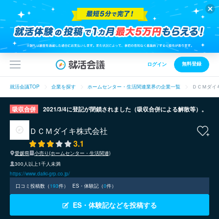
無料登録
ログイン
就活会議TOP
企業を探す
ホームセンター・生活関連業界の企業一覧
ＤＣＭダイ
吸収合併
2021/3/4に登記が閉鎖されました（吸収合併による解散等）。
ＤＣＭダイキ株式会社
3.1
愛媛県
小売り(ホームセンター・生活関連)
300人以上1千人未満
https://www.daiki-grp.co.jp/
口コミ投稿数（
193
件）
ES・体験記（
0
件）
ES・体験記などを投稿する